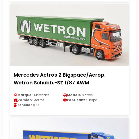
Mercedes Actros 2 Bigspace/Aerop.
Wetron Schubb.-SZ 1/87 AWM
Marque :
Mercedes
Modele :
Actros
Version :
Actros
Fabricant :
Herpa
Echelle :
1/87