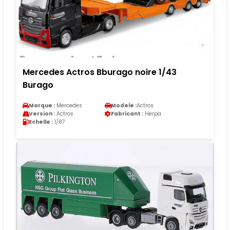
Mercedes Actros Bburago noire 1/43
Burago
Marque :
Mercedes
Modele :
Actros
Version :
Actros
Fabricant :
Herpa
Echelle :
1/87