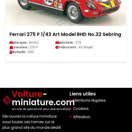
Ferrari 275 P 1/43 Art Model RHD No.32 Sebring
Marque :
Ferrari
Modele :
275
Version :
275 P
Fabricant :
Art Model
Echelle :
1/43
Voiture
-
Liens utiles
miniature.com
Mentions légales
Cookies
Un site de passionné pour passionné(e)s
Découvrez la voiture miniature
Affiliation
sous toutes ses formes sur le
plus grand site du monde dédié