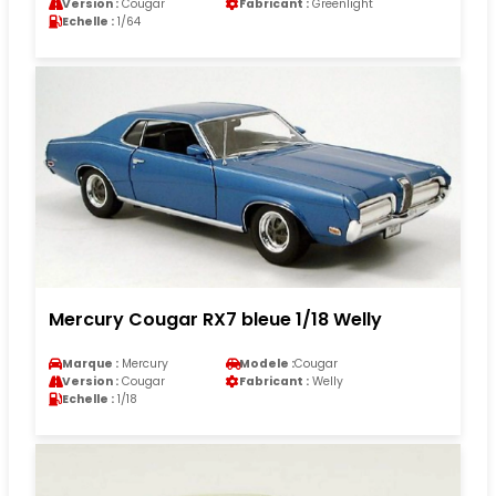
Version :
Cougar
Fabricant :
Greenlight
Echelle :
1/64
Mercury Cougar RX7 bleue 1/18 Welly
Marque :
Mercury
Modele :
Cougar
Version :
Cougar
Fabricant :
Welly
Echelle :
1/18