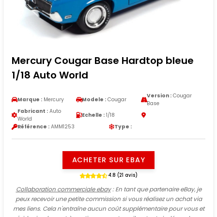
Mercury Cougar Base Hardtop bleue
1/18 Auto World
Version :
Cougar
Marque :
Mercury
Modele :
Cougar
Base
Fabricant :
Auto
Echelle :
1/18
World
Référence :
AMM1253
Type :
ACHETER SUR EBAY
4.8 (21 avis)
Collaboration commerciale ebay
: En tant que partenaire eBay, je
peux recevoir une petite commission si vous réalisez un achat via
mes liens. Cela n'entraîne aucun coût supplémentaire pour vous et