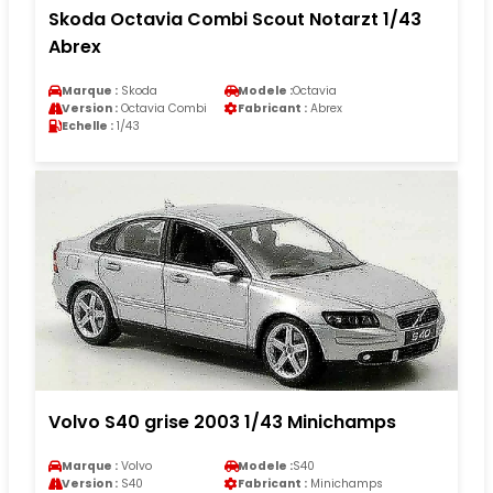
Skoda Octavia Combi Scout Notarzt 1/43
Abrex
Marque :
Skoda
Modele :
Octavia
Version :
Octavia Combi
Fabricant :
Abrex
Echelle :
1/43
Volvo S40 grise 2003 1/43 Minichamps
Marque :
Volvo
Modele :
S40
Version :
S40
Fabricant :
Minichamps