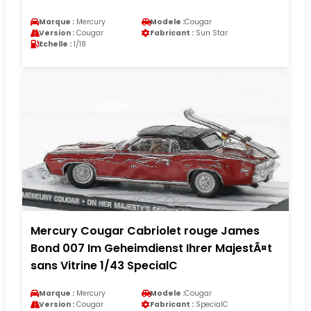
Marque :
Mercury
Modele :
Cougar
Version :
Cougar
Fabricant :
Sun Star
Echelle :
1/18
Mercury Cougar Cabriolet rouge James
Bond 007 Im Geheimdienst Ihrer MajestÃ¤t
sans Vitrine 1/43 SpecialC
Marque :
Mercury
Modele :
Cougar
Version :
Cougar
Fabricant :
SpecialC