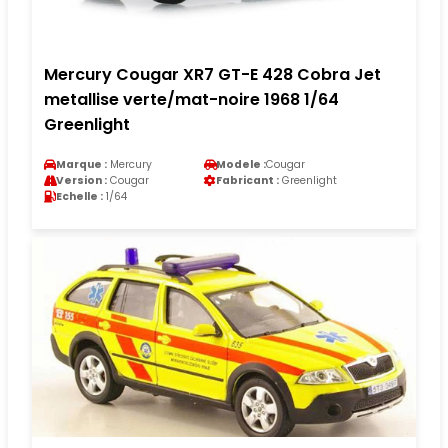
Mercury Cougar XR7 GT-E 428 Cobra Jet
metallise verte/mat-noire 1968 1/64
Greenlight
Marque :
Mercury
Modele :
Cougar
Version :
Cougar
Fabricant :
Greenlight
Echelle :
1/64