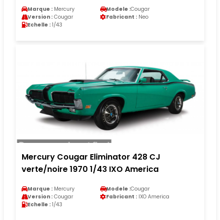
Marque :
Mercury
Modele :
Cougar
Version :
Cougar
Fabricant :
Neo
Echelle :
1/43
Mercury Cougar Eliminator 428 CJ
verte/noire 1970 1/43 IXO America
Marque :
Mercury
Modele :
Cougar
Version :
Cougar
Fabricant :
IXO America
Echelle :
1/43