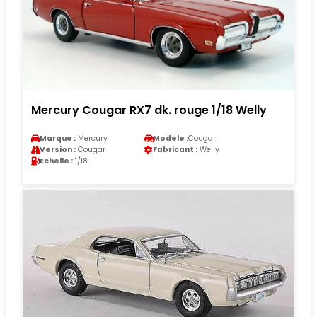
Mercury Cougar RX7 dk. rouge 1/18 Welly
Marque :
Mercury
Modele :
Cougar
Version :
Cougar
Fabricant :
Welly
Echelle :
1/18