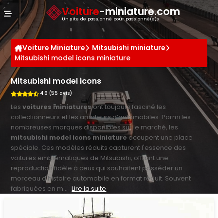
Panneau de gestion des cookies
Voiture
-miniature.com
Un site de passionné pour passionné(e)s
Voiture Miniature
Mitsubishi miniature
Mitsubishi model icons miniature
Mitsubishi model icons
4.6 (55 avis)
Les
voitures miniatures
ont toujours fasciné les
collectionneurs et les amateurs d’automobiles. Parmi les
nombreuses marques disponibles sur le marché, les
mitsubishi model icons miniature
occupent une place
spéciale. Ces modèles réduits capturent l'essence des
voitures emblématiques de Mitsubishi, offrant une
reproduction fidèle à ceux qui souhaitent posséder un
morceau d'histoire automobile en format réduit. Souvent
fabriquées en m...
Lire la suite