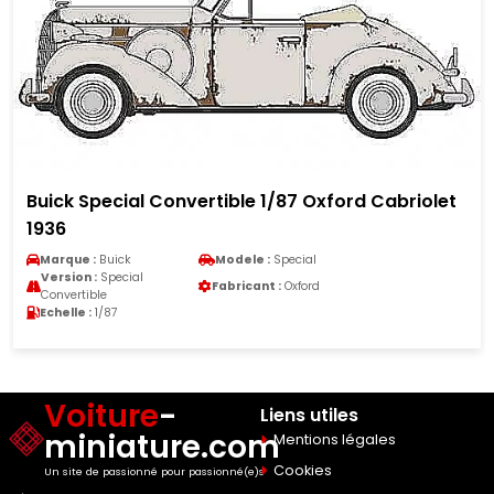
Buick Special Convertible 1/87 Oxford Cabriolet
1936
Marque :
Buick
Modele :
Special
Version :
Special
Fabricant :
Oxford
Convertible
Echelle :
1/87
Voiture
-
Liens utiles
miniature.com
Mentions légales
Cookies
Un site de passionné pour passionné(e)s