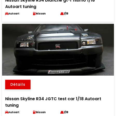
Nissan Skyline R34 blanche gt-r nismo 1/18
Autoart tuning
Autoart
Nissan
1/18
Détails
Nissan Skyline R34 JGTC test car 1/18 Autoart
tuning
Autoart
Nissan
1/18