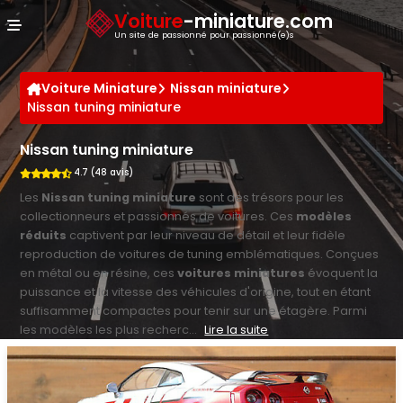
Panneau de gestion des cookies
Voiture
-miniature.com
Un site de passionné pour passionné(e)s
Voiture Miniature
Nissan miniature
Nissan tuning miniature
Nissan tuning miniature
4.7 (48 avis)
Les
Nissan tuning miniature
sont des trésors pour les
collectionneurs et passionnés de voitures. Ces
modèles
réduits
captivent par leur niveau de détail et leur fidèle
reproduction de voitures de tuning emblématiques. Conçues
en métal ou en résine, ces
voitures miniatures
évoquent la
puissance et la vitesse des véhicules d'origine, tout en étant
suffisamment compactes pour tenir sur une étagère. Parmi
les modèles les plus recherc...
Lire la suite