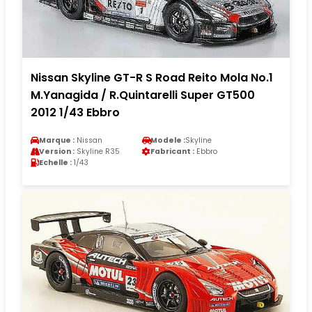
Nissan Skyline GT-R S Road Reito Mola No.1
M.Yanagida / R.Quintarelli Super GT500
2012 1/43 Ebbro
Marque :
Nissan
Modele :
Skyline
Version :
Skyline R35
Fabricant :
Ebbro
Echelle :
1/43