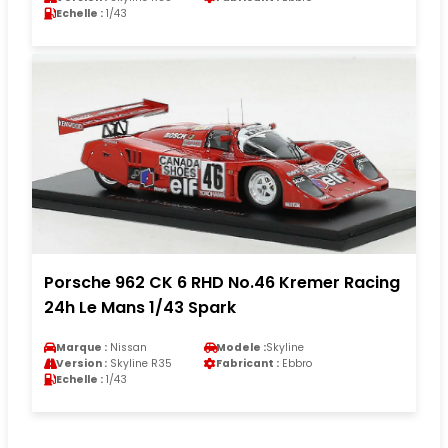
Echelle :
1/43
Porsche 962 CK 6 RHD No.46 Kremer Racing
24h Le Mans 1/43 Spark
Marque :
Nissan
Modele :
Skyline
Version :
Skyline R35
Fabricant :
Ebbro
Echelle :
1/43