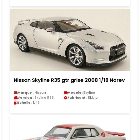
Nissan Skyline R35 gtr grise 2008 1/18 Norev
Marque :
Nissan
Modele :
Skyline
Version :
Skyline R35
Fabricant :
Ebbro
Echelle :
1/43