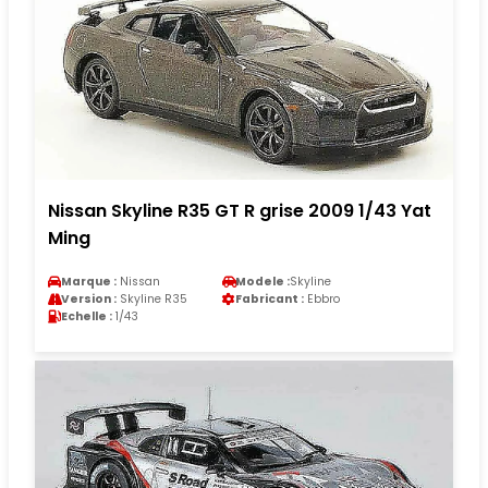
Nissan Skyline R35 GT R grise 2009 1/43 Yat
Ming
Marque :
Nissan
Modele :
Skyline
Version :
Skyline R35
Fabricant :
Ebbro
Echelle :
1/43