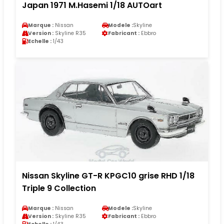
Japan 1971 M.Hasemi 1/18 AUTOart
Marque :
Nissan
Modele :
Skyline
Version :
Skyline R35
Fabricant :
Ebbro
Echelle :
1/43
Nissan Skyline GT-R KPGC10 grise RHD 1/18
Triple 9 Collection
Marque :
Nissan
Modele :
Skyline
Version :
Skyline R35
Fabricant :
Ebbro