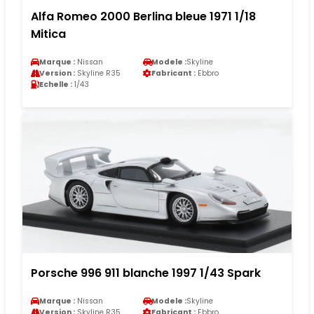
Alfa Romeo 2000 Berlina bleue 1971 1/18
Mitica
Marque :
Nissan
Modele :
Skyline
Version :
Skyline R35
Fabricant :
Ebbro
Echelle :
1/43
Porsche 996 911 blanche 1997 1/43 Spark
Marque :
Nissan
Modele :
Skyline
Version :
Skyline R35
Fabricant :
Ebbro