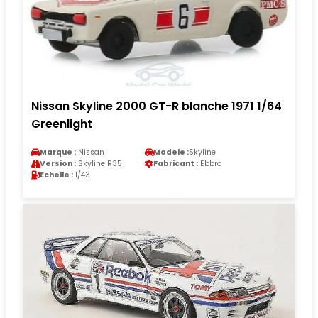
Nissan Skyline 2000 GT-R blanche 1971 1/64
Greenlight
Marque :
Nissan
Modele :
Skyline
Version :
Skyline R35
Fabricant :
Ebbro
Echelle :
1/43