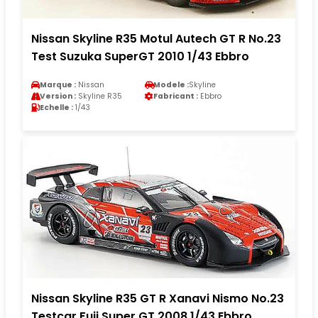
Nissan Skyline R35 Motul Autech GT R No.23
Test Suzuka SuperGT 2010 1/43 Ebbro
Marque :
Nissan
Modele :
Skyline
Version :
Skyline R35
Fabricant :
Ebbro
Echelle :
1/43
Nissan Skyline R35 GT R Xanavi Nismo No.23
Testcar Fuji Super GT 2008 1/43 Ebbro