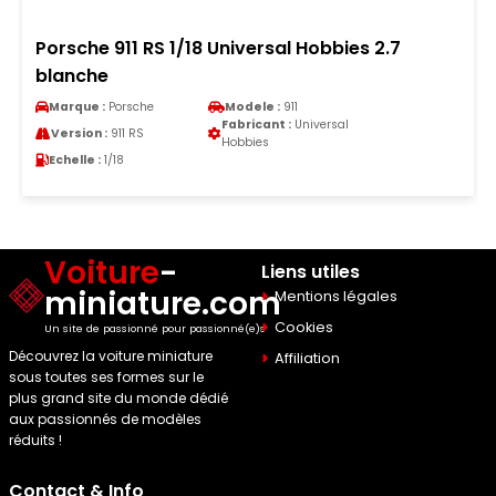
Porsche 911 RS 1/18 Universal Hobbies 2.7
blanche
Marque :
Porsche
Modele :
911
Fabricant :
Universal
Version :
911 RS
Hobbies
Echelle :
1/18
Voiture
-
Liens utiles
miniature.com
Mentions légales
Cookies
Un site de passionné pour passionné(e)s
Découvrez la voiture miniature
Affiliation
sous toutes ses formes sur le
plus grand site du monde dédié
aux passionnés de modèles
réduits !
Contact & Info