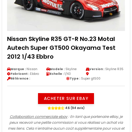
Nissan Skyline R35 GT-R No.23 Motal
Autech Super GT500 Okayama Test
2012 1/43 Ebbro
Marque :
Nissan
Modele :
Skyline
Version :
Skyline R35
Fabricant :
Ebbro
Echelle :
1/43
Référence :
Type :
Super gt500
ACHETER SUR EBAY
4.6 (94 avis)
Collaboration commerciale ebay
: En tant que partenaire eBay, je
peux recevoir une petite commission si vous réalisez un achat via
mes liens. Cela n'entraîne aucun coût supplémentaire pour vous et