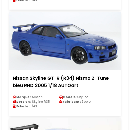
Echelle :
1/43
Nissan Skyline GT-R (R34) Nismo Z-Tune
bleu RHD 2005 1/18 AUTOart
Marque :
Nissan
Modele :
Skyline
Version :
Skyline R35
Fabricant :
Ebbro
Echelle :
1/43