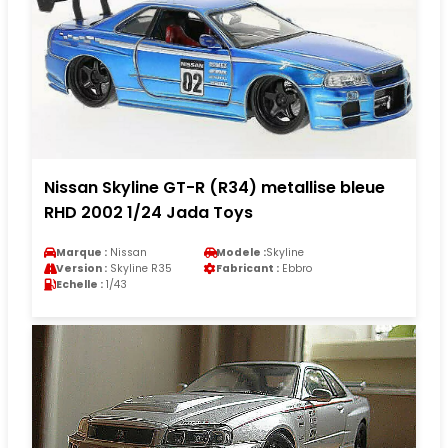
Nissan Skyline GT-R (R34) metallise bleue
RHD 2002 1/24 Jada Toys
Marque :
Nissan
Modele :
Skyline
Version :
Skyline R35
Fabricant :
Ebbro
Echelle :
1/43