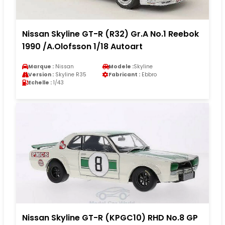
Nissan Skyline GT-R (R32) Gr.A No.1 Reebok
1990 /A.Olofsson 1/18 Autoart
Marque :
Nissan
Modele :
Skyline
Version :
Skyline R35
Fabricant :
Ebbro
Echelle :
1/43
Nissan Skyline GT-R (KPGC10) RHD No.8 GP