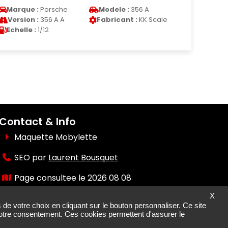
Version :
Unimog 406-
Fabricant :
Neo
Vers
425
Echelle :
1/43
Eche
Contact & Info
Maquette Mobylette
SEO par
Laurent Bousquet
Page consultee le 2026 08 08
X
Mais pourquoi le KI87 2026 08 08
 de votre choix en cliquant sur le bouton personnaliser. Ce site
 votre consentement. Ces cookies permettent d'assurer le