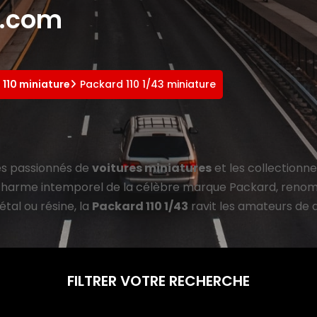
e.com
 110 miniature
Packard 110 1/43 miniature
les passionnés de
voitures miniatures
et les collectionn
 charme intemporel de la célèbre marque Packard, renom
al ou résine, la
Packard 110 1/43
ravit les amateurs de dé
FILTRER VOTRE RECHERCHE