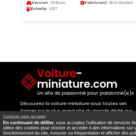
odels
Version :
Cougar
Fabricant :
Welly
Eliminator
Echelle :
1/18
Voiture
-
miniature.com
Un site de passionné pour passionné(e)s
Découvrez la voiture miniature sous toutes ses
formes sur le plus grand site du monde dédié aux
Continuer sans accepter
passionnés de modèles réduits !
En continuant de défiler,
vous acceptez l'utilisation de services t
utilise des cookies pour stocker et accéder à des informations sur 
fonctionnement du site, mesurer sa fréquentation et afficher des pub