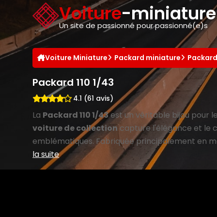
Panneau de gestion des cookies
Voiture
-miniatur
Un site de passionné pour passionné(e)s
Voiture Miniature
Packard miniature
Packard
Packard 110 1/43
4.1 (61 avis)
La
Packard 110 1/43
est un véritable bijou pour 
voiture de collection
capture l'élégance et le
emblématiques. Fabriquée principalement en mét
la suite