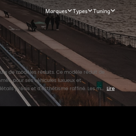
Marques
Types
Tuning
eurs de modèles réduits. Ce modèle réduit de
mée pour ses véhicules luxueux et
tails précis et d'esthétisme raffiné. Les m...
Lire