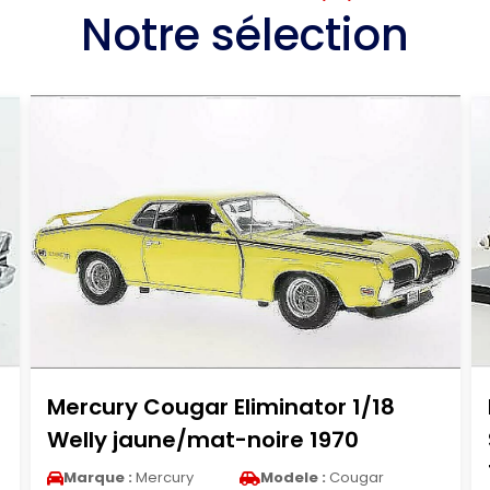
Notre sélection
Porsche 356 A A 1/12 KK Scale A
Speedster blanche No.33 James
19...