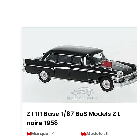
Mercury Cougar Eliminator 1/18
Welly jaune/mat-noire 1970
Marque :
Mercury
Modele :
Cougar