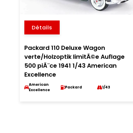
Détails
Packard 110 Deluxe Wagon
verte/Holzoptik limitÃ©e Auflage
500 piÃ¨ce 1941 1/43 American
Excellence
American
Packard
1/43
Excellence