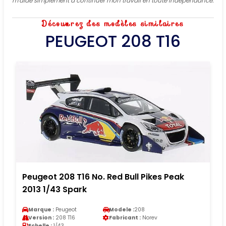
m'aide simplement à continuer mon travail en toute indépendance.
Découvrez des modèles similaires
PEUGEOT 208 T16
Peugeot 208 T16 No. Red Bull Pikes Peak
2013 1/43 Spark
Marque :
Peugeot
Modele :
208
Version :
208 T16
Fabricant :
Norev
Echelle :
1/43