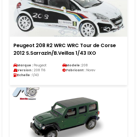
Peugeot 208 R2 WRC WRC Tour de Corse
2012 S.Sarrazin/B.Veillas 1/43 IXO
Marque :
Peugeot
Modele :
208
Version :
208 T16
Fabricant :
Norev
Echelle :
1/43