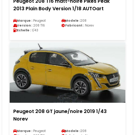
Peugeot 208 T16 matt-noire Pikes Peak
2013 Plain Body Version 1/18 AUTOart
Marque :
Peugeot
Modele :
208
Version :
208 T16
Fabricant :
Norev
Echelle :
1/43
Peugeot 208 GT jaune/noire 2019 1/43
Norev
Marque :
Peugeot
Modele :
208