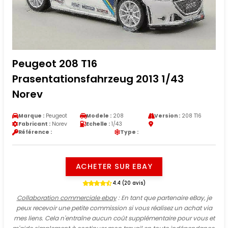
Peugeot 208 T16
Prasentationsfahrzeug 2013 1/43
Norev
Marque :
Peugeot
Modele :
208
Version :
208 T16
Fabricant :
Norev
Echelle :
1/43
Référence :
Type :
ACHETER SUR EBAY
4.4 (20 avis)
Collaboration commerciale ebay
: En tant que partenaire eBay, je
peux recevoir une petite commission si vous réalisez un achat via
mes liens. Cela n'entraîne aucun coût supplémentaire pour vous et