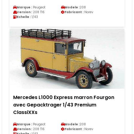
Marque :
Peugeot
Modele :
208
Version :
208 T16
Fabricant :
Norev
Echelle :
1/43
Mercedes L1000 Express marron Fourgon
avec Gepacktrager 1/43 Premium
ClassiXXs
Marque :
Peugeot
Modele :
208
Version :
208 T16
Fabricant :
Norev
Echelle :
1/43