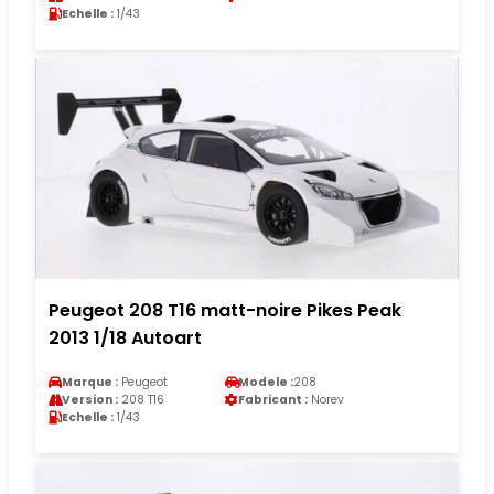
Echelle :
1/43
Peugeot 208 T16 matt-noire Pikes Peak
2013 1/18 Autoart
Marque :
Peugeot
Modele :
208
Version :
208 T16
Fabricant :
Norev
Echelle :
1/43