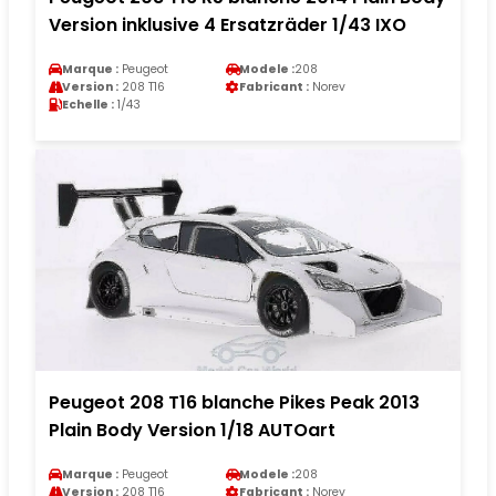
Version inklusive 4 Ersatzräder 1/43 IXO
Marque :
Peugeot
Modele :
208
Version :
208 T16
Fabricant :
Norev
Echelle :
1/43
Peugeot 208 T16 blanche Pikes Peak 2013
Plain Body Version 1/18 AUTOart
Marque :
Peugeot
Modele :
208
Version :
208 T16
Fabricant :
Norev