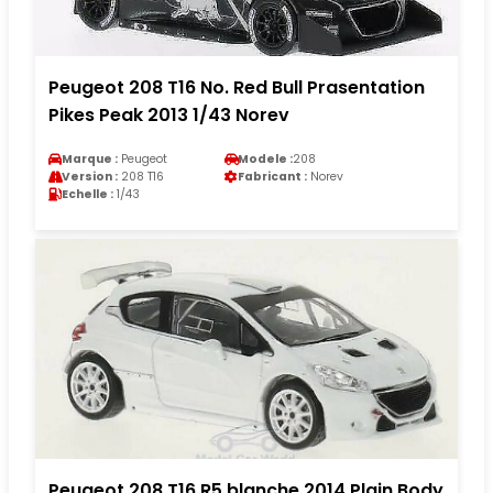
Peugeot 208 T16 No. Red Bull Prasentation
Pikes Peak 2013 1/43 Norev
Marque :
Peugeot
Modele :
208
Version :
208 T16
Fabricant :
Norev
Echelle :
1/43
Peugeot 208 T16 R5 blanche 2014 Plain Body