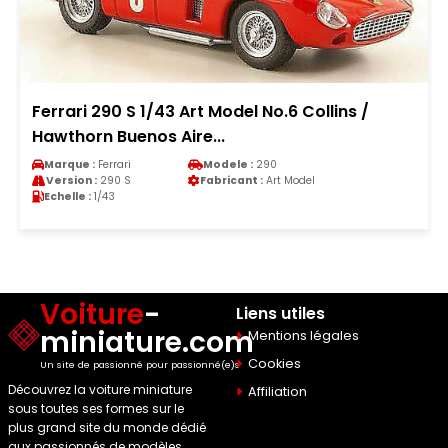
Ferrari 290 S 1/43 Art Model No.6 Collins /
Hawthorn Buenos Aire...
Marque :
Ferrari
Modele :
290
Version :
290 S
Fabricant :
Art Model
Echelle :
1/43
Voiture
-
Liens utiles
miniature.com
Mentions légales
Cookies
Un site de passionné pour passionné(e)s
Découvrez la voiture miniature
Affiliation
sous toutes ses formes sur le
plus grand site du monde dédié
aux passionnés de modèles