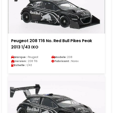
Peugeot 208 T16 No. Red Bull Pikes Peak
2013 1/43 IXO
Marque :
Peugeot
Modele :
208
Version :
208 T16
Fabricant :
Norev
Echelle :
1/43