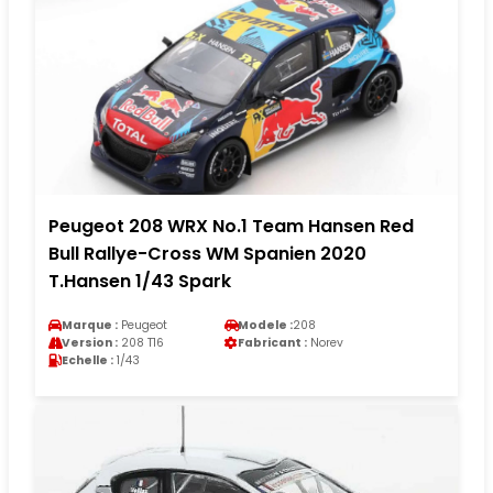
Peugeot 208 WRX No.1 Team Hansen Red
Bull Rallye-Cross WM Spanien 2020
T.Hansen 1/43 Spark
Marque :
Peugeot
Modele :
208
Version :
208 T16
Fabricant :
Norev
Echelle :
1/43