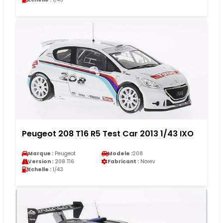
Peugeot 208 T16 R5 Test Car 2013 1/43 IXO
Marque :
Peugeot
Modele :
208
Version :
208 T16
Fabricant :
Norev
Echelle :
1/43