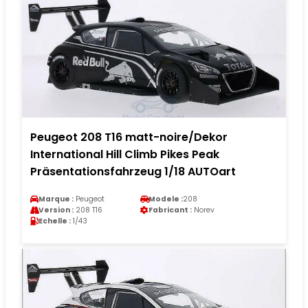
Peugeot 208 T16 matt-noire/Dekor
International Hill Climb Pikes Peak
Präsentationsfahrzeug 1/18 AUTOart
Marque :
Peugeot
Modele :
208
Version :
208 T16
Fabricant :
Norev
Echelle :
1/43