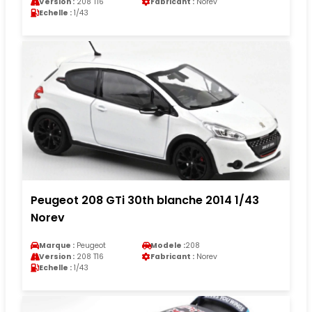
Version :
208 T16
Fabricant :
Norev
Echelle :
1/43
Peugeot 208 GTi 30th blanche 2014 1/43
Norev
Marque :
Peugeot
Modele :
208
Version :
208 T16
Fabricant :
Norev
Echelle :
1/43