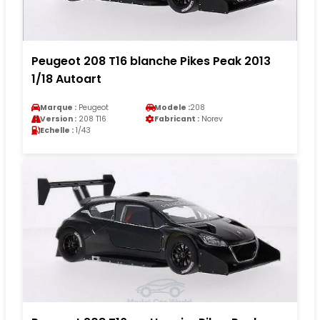
Peugeot 208 T16 blanche Pikes Peak 2013
1/18 Autoart
Marque :
Peugeot
Modele :
208
Version :
208 T16
Fabricant :
Norev
Echelle :
1/43