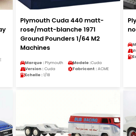
Plymouth Cuda 440 matt-
Pl
ay
rose/matt-blanche 1971
no
Ground Pounders 1/64 M2
M
Machines
V
E
E
Marque :
Plymouth
Modele :
Cuda
Version :
Cuda
Fabricant :
ACME
Echelle :
1/18