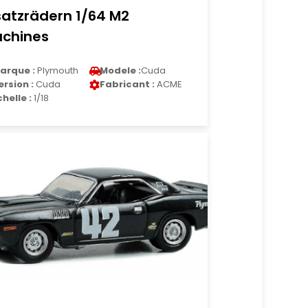
satzrädern 1/64 M2
chines
arque :
Plymouth
Modele :
Cuda
ersion :
Cuda
Fabricant :
ACME
chelle :
1/18