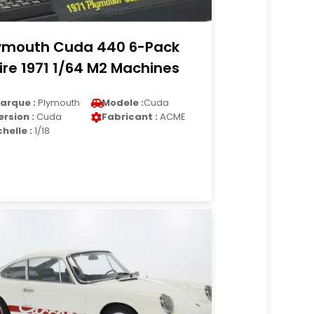
ymouth Cuda 440 6-Pack
ire 1971 1/64 M2 Machines
arque :
Plymouth
Modele :
Cuda
ersion :
Cuda
Fabricant :
ACME
chelle :
1/18