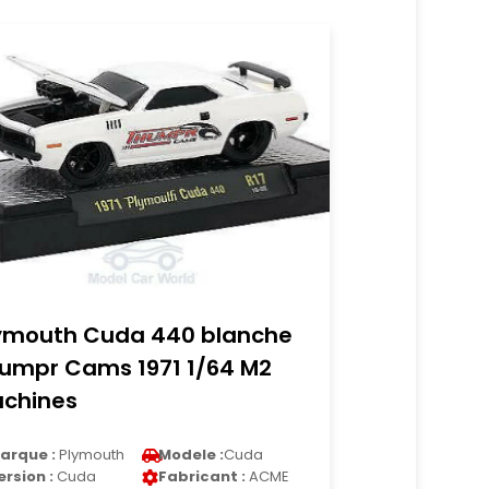
ymouth Cuda 440 blanche
umpr Cams 1971 1/64 M2
chines
arque :
Plymouth
Modele :
Cuda
ersion :
Cuda
Fabricant :
ACME