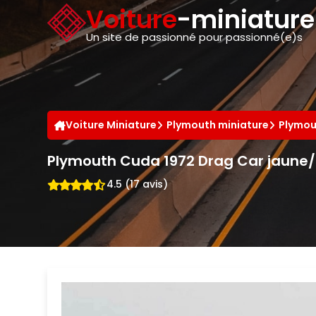
Panneau de gestion des cookies
Voiture
-miniatur
Un site de passionné pour passionné(e)s
Voiture Miniature
Plymouth miniature
Plymou
Plymouth Cuda 1972 Drag Car jaune/
4.5 (17 avis)