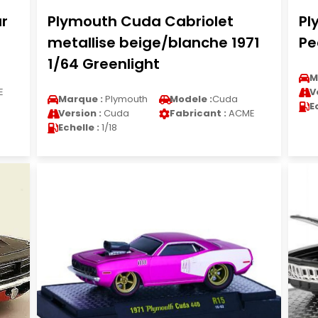
r
Plymouth Cuda Cabriolet
Pl
metallise beige/blanche 1971
Pe
1/64 Greenlight
M
E
V
Marque :
Plymouth
Modele :
Cuda
E
Version :
Cuda
Fabricant :
ACME
Echelle :
1/18