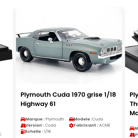
Plymouth Cuda 1970 grise 1/18
Pl
Highway 61
Th
Ma
Marque :
Plymouth
Modele :
Cuda
Version :
Cuda
Fabricant :
ACME
M
Echelle :
1/18
E
V