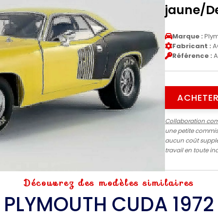
jaune/D
Marque :
Ply
Fabricant :
A
Référence :
A
ACHETER
Collaboration co
une petite commiss
aucun coût supplé
travail en toute 
Découvrez des modèles similaires
PLYMOUTH CUDA 1972