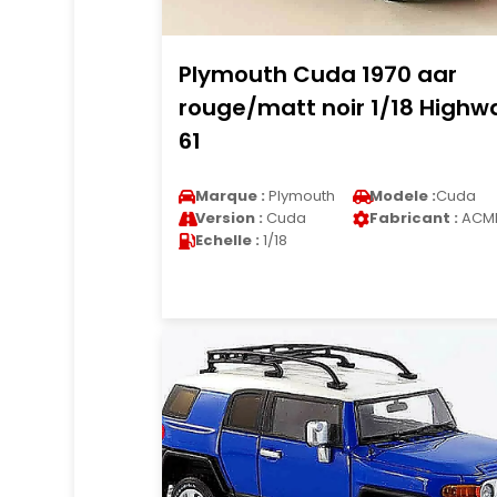
Plymouth Cuda 1970 aar
rouge/matt noir 1/18 Highw
61
Marque :
Plymouth
Modele :
Cuda
Version :
Cuda
Fabricant :
ACM
Echelle :
1/18