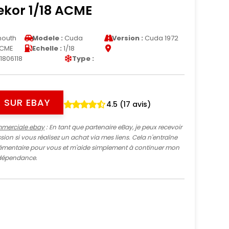
ekor 1/18 ACME
mouth
Modele :
Cuda
Version :
Cuda 1972
CME
Echelle :
1/18
1806118
Type :
 SUR EBAY
4.5 (17 avis)
mmerciale ebay
: En tant que partenaire eBay, je peux recevoir
ion si vous réalisez un achat via mes liens. Cela n'entraîne
mentaire pour vous et m'aide simplement à continuer mon
indépendance.