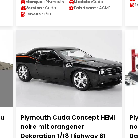
Marque :
Plymouth
Modele :
Cuda
E
Version :
Cuda
Fabricant :
ACME
Echelle :
1/18
eu
Plymouth Cuda Concept HEMI
Pl
noire mit orangener
no
Dekoration 1/18 Highway 61
Ba