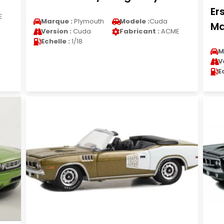
Er
E
Marque :
Plymouth
Modele :
Cuda
Ma
Version :
Cuda
Fabricant :
ACME
Echelle :
1/18
M
V
E