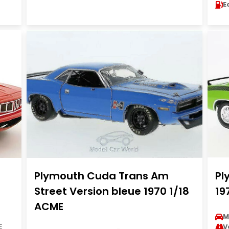
E
Plymouth Cuda Trans Am
Pl
Street Version bleue 1970 1/18
19
ACME
M
E
V