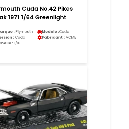
ymouth Cuda No.42 Pikes
ak 1971 1/64 Greenlight
arque :
Plymouth
Modele :
Cuda
ersion :
Cuda
Fabricant :
ACME
chelle :
1/18