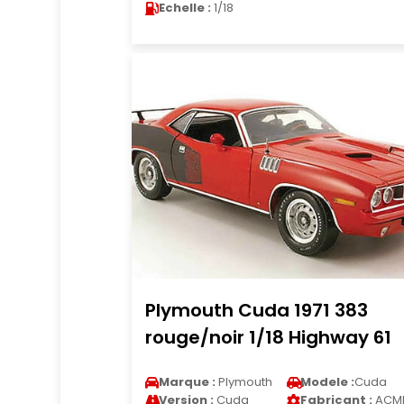
Echelle :
1/18
Plymouth Cuda 1971 383
rouge/noir 1/18 Highway 61
Marque :
Plymouth
Modele :
Cuda
Version :
Cuda
Fabricant :
ACM