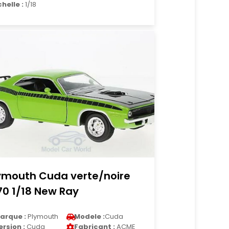
chelle :
1/18
ymouth Cuda verte/noire
70 1/18 New Ray
arque :
Plymouth
Modele :
Cuda
ersion :
Cuda
Fabricant :
ACME