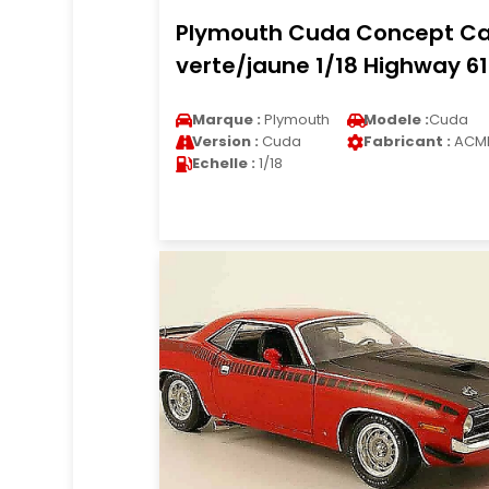
Plymouth Cuda Concept Ca
verte/jaune 1/18 Highway 61
Marque :
Plymouth
Modele :
Cuda
Version :
Cuda
Fabricant :
ACM
Echelle :
1/18