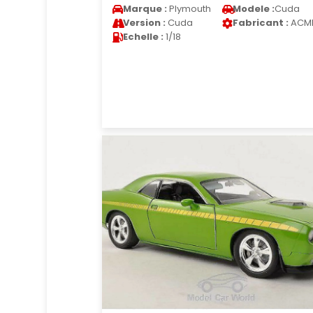
Marque :
Plymouth
Modele :
Cuda
Version :
Cuda
Fabricant :
ACM
Echelle :
1/18