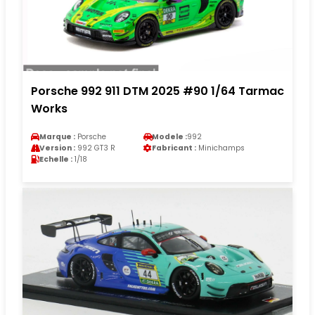
Porsche 992 911 DTM 2025 #90 1/64 Tarmac
Works
Marque :
Porsche
Modele :
992
Version :
992 GT3 R
Fabricant :
Minichamps
Echelle :
1/18