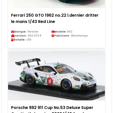
Ferrari 250 GTO 1962 no.22 l.dernier dritter
le mans 1/43 Red Line
Marque :
Porsche
Modele :
992
Version :
992 GT3 R
Fabricant :
Minichamps
Echelle :
1/18
Porsche 992 911 Cup No.53 Deluxe Super