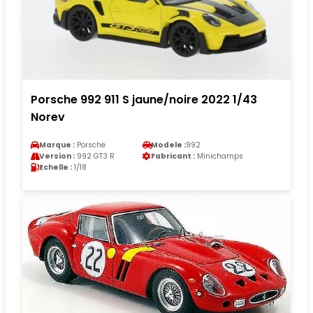
Porsche 992 911 S jaune/noire 2022 1/43
Norev
Marque :
Porsche
Modele :
992
Version :
992 GT3 R
Fabricant :
Minichamps
Echelle :
1/18