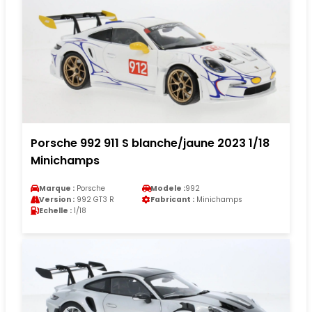
Porsche 992 911 S blanche/jaune 2023 1/18
Minichamps
Marque :
Porsche
Modele :
992
Version :
992 GT3 R
Fabricant :
Minichamps
Echelle :
1/18