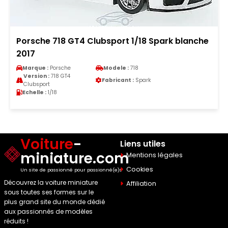
Porsche 718 GT4 Clubsport 1/18 Spark blanche
2017
Marque :
Porsche
Modele :
718
Version :
718 GT4
Fabricant :
Spark
Clubsport
Echelle :
1/18
Voiture
-
Liens utiles
miniature.com
Mentions légales
Cookies
Un site de passionné pour passionné(e)s
Découvrez la voiture miniature
Affiliation
sous toutes ses formes sur le
plus grand site du monde dédié
aux passionnés de modèles
réduits !