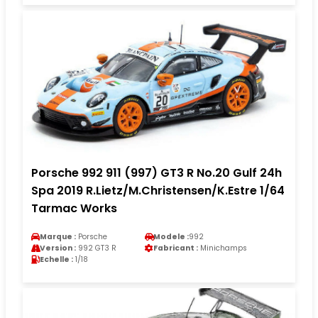
Porsche 992 911 (997) GT3 R No.20 Gulf 24h
Spa 2019 R.Lietz/M.Christensen/K.Estre 1/64
Tarmac Works
Marque :
Porsche
Modele :
992
Version :
992 GT3 R
Fabricant :
Minichamps
Echelle :
1/18