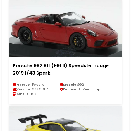
Porsche 992 911 (991 II) Speedster rouge
2019 1/43 Spark
Marque :
Porsche
Modele :
992
Version :
992 GT3 R
Fabricant :
Minichamps
Echelle :
1/18