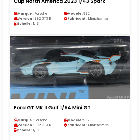
Cup North America 2023 1/43 Spark
Marque :
Porsche
Modele :
992
Version :
992 GT3 R
Fabricant :
Minichamps
Echelle :
1/18
Ford GT MK II Gulf 1/64 Mini GT
Marque :
Porsche
Modele :
992
Version :
992 GT3 R
Fabricant :
Minichamps
Echelle :
1/18