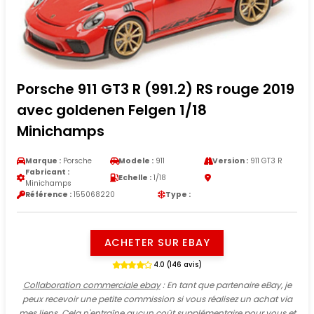
Porsche 911 GT3 R (991.2) RS rouge 2019
avec goldenen Felgen 1/18
Minichamps
Marque :
Porsche
Modele :
911
Version :
911 GT3 R
Fabricant :
Echelle :
1/18
Minichamps
Référence :
155068220
Type :
ACHETER SUR EBAY
4.0 (146 avis)
Collaboration commerciale ebay
: En tant que partenaire eBay, je
peux recevoir une petite commission si vous réalisez un achat via
mes liens. Cela n'entraîne aucun coût supplémentaire pour vous et