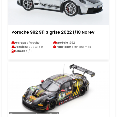
Porsche 992 911 S grise 2022 1/18 Norev
Marque :
Porsche
Modele :
992
Version :
992 GT3 R
Fabricant :
Minichamps
Echelle :
1/18