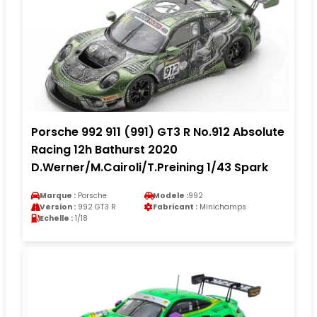
Porsche 992 911 (991) GT3 R No.912 Absolute
Racing 12h Bathurst 2020
D.Werner/M.Cairoli/T.Preining 1/43 Spark
Marque :
Porsche
Modele :
992
Version :
992 GT3 R
Fabricant :
Minichamps
Echelle :
1/18