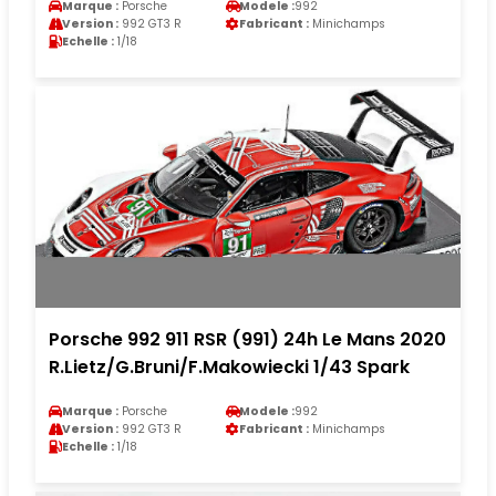
Marque :
Porsche
Modele :
992
Version :
992 GT3 R
Fabricant :
Minichamps
Echelle :
1/18
Porsche 992 911 RSR (991) 24h Le Mans 2020
R.Lietz/G.Bruni/F.Makowiecki 1/43 Spark
Marque :
Porsche
Modele :
992
Version :
992 GT3 R
Fabricant :
Minichamps
Echelle :
1/18