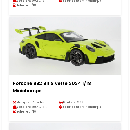
Version :
992 GT3 R
Fabricant :
Minichamps
Echelle :
1/18
Porsche 992 911 S verte 2024 1/18
Minichamps
Marque :
Porsche
Modele :
992
Version :
992 GT3 R
Fabricant :
Minichamps
Echelle :
1/18