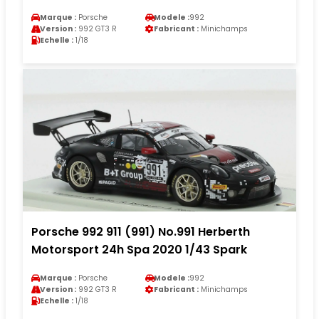
Marque :
Porsche
Modele :
992
Version :
992 GT3 R
Fabricant :
Minichamps
Echelle :
1/18
Porsche 992 911 (991) No.991 Herberth
Motorsport 24h Spa 2020 1/43 Spark
Marque :
Porsche
Modele :
992
Version :
992 GT3 R
Fabricant :
Minichamps
Echelle :
1/18