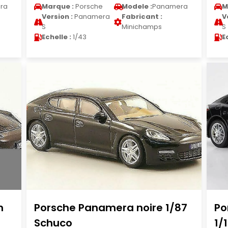
ra
Marque :
Porsche
Modele :
Panamera
M
Version :
Panamera
Fabricant :
V
S
Minichamps
S
Echelle :
1/43
E
n
Porsche Panamera noire 1/87
Po
Schuco
1/