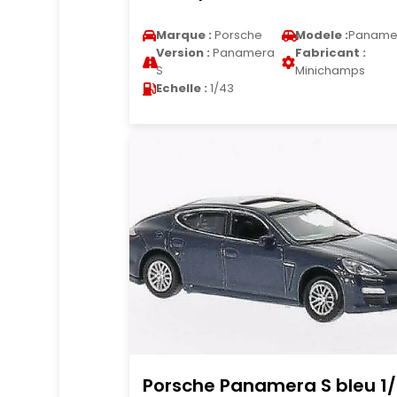
Marque :
Porsche
Modele :
Paname
Version :
Panamera
Fabricant :
S
Minichamps
Echelle :
1/43
Porsche Panamera S bleu 1