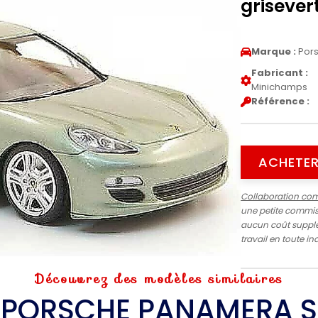
grisever
Marque :
Por
Fabricant :
Minichamps
Référence :
ACHETER
Collaboration co
une petite commiss
aucun coût supplé
travail en toute 
Découvrez des modèles similaires
PORSCHE PANAMERA S