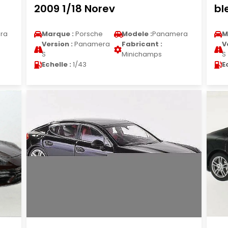
2009 1/18 Norev
bl
ra
Marque :
Porsche
Modele :
Panamera
M
Version :
Panamera
Fabricant :
V
S
Minichamps
S
Echelle :
1/43
E