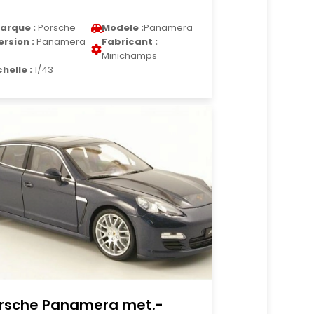
arque :
Porsche
Modele :
Panamera
ersion :
Panamera
Fabricant :
Minichamps
chelle :
1/43
rsche Panamera met.-