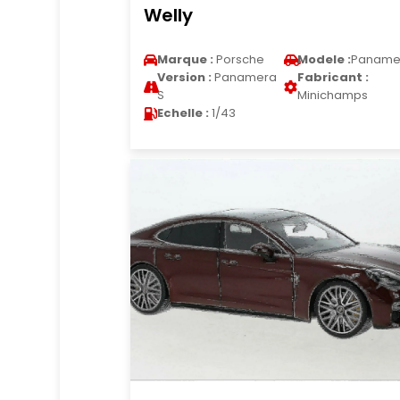
Welly
Marque :
Porsche
Modele :
Paname
Version :
Panamera
Fabricant :
S
Minichamps
Echelle :
1/43