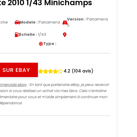
te 2010 1/43 Minichamps
Version :
Panamera
sche
Modele :
Panamera
S
Echelle :
1/43
Type :
 SUR EBAY
4.2 (104 avis)
mmerciale ebay
: En tant que partenaire eBay, je peux recevoir
ion si vous réalisez un achat via mes liens. Cela n'entraîne
mentaire pour vous et m'aide simplement à continuer mon
indépendance.