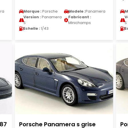
ra
Marque :
Porsche
Modele :
Panamera
M
Version :
Panamera
Fabricant :
V
S
Minichamps
S
Echelle :
1/43
E
/87
Porsche Panamera s grise
Po