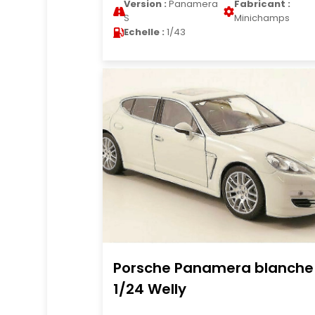
Version :
Panamera
Fabricant :
S
Minichamps
Echelle :
1/43
Porsche Panamera blanche
1/24 Welly