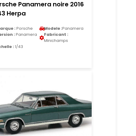
rsche Panamera noire 2016
43 Herpa
arque :
Porsche
Modele :
Panamera
ersion :
Panamera
Fabricant :
Minichamps
chelle :
1/43