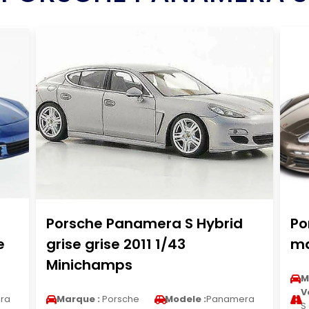
Porsche Panamera S Hybrid
Po
e
grise grise 2011 1/43
ma
Minichamps
M
V
ra
Marque :
Porsche
Modele :
Panamera
S