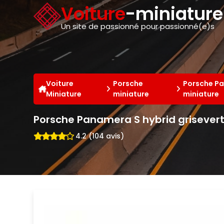
Panneau de gestion des cookies
Voiture
-miniatur
Un site de passionné pour passionné(e)s
Voiture
Porsche
Porsche P
Miniature
miniature
miniature
Porsche Panamera S hybrid grisever
4.2 (104 avis)