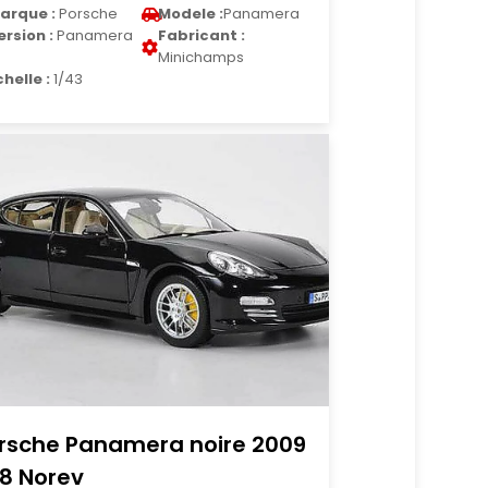
arque :
Porsche
Modele :
Panamera
ersion :
Panamera
Fabricant :
Minichamps
chelle :
1/43
rsche Panamera noire 2009
18 Norev