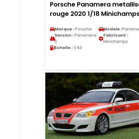
Porsche Panamera metallis
rouge 2020 1/18 Minichamp
Marque :
Porsche
Modele :
Paname
Version :
Panamera
Fabricant :
S
Minichamps
Echelle :
1/43