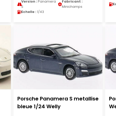
Version :
Panamera
Fabricant :
E
S
Minichamps
Echelle :
1/43
Porsche Panamera S metallise
Po
bleue 1/24 Welly
We