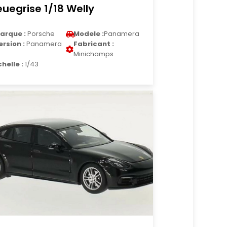
euegrise 1/18 Welly
arque :
Porsche
Modele :
Panamera
ersion :
Panamera
Fabricant :
Minichamps
chelle :
1/43