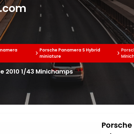
e.com
anamera
Porsche Panamera S Hybrid
Porsc
miniature
Mini
te 2010 1/43 Minichamps
Porsche