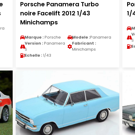
e
Porsche Panamera Turbo
Po
s
noire Facelift 2012 1/43
1/
Minichamps
ra
M
V
Marque :
Porsche
Modele :
Panamera
S
Version :
Panamera
Fabricant :
E
S
Minichamps
Echelle :
1/43