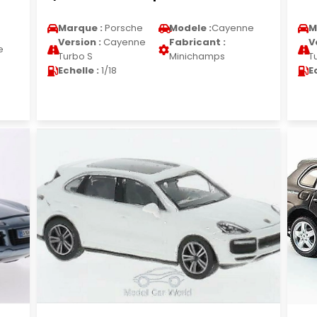
Marque :
Porsche
Modele :
Cayenne
M
Version :
Cayenne
Fabricant :
V
e
Turbo S
Minichamps
T
Echelle :
1/18
E