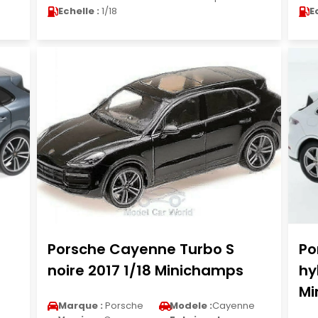
Echelle :
1/18
E
Porsche Cayenne Turbo S
Po
noire 2017 1/18 Minichamps
hy
Mi
Marque :
Porsche
Modele :
Cayenne