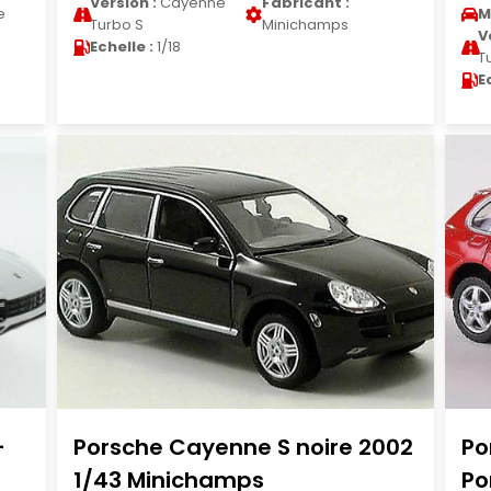
Version :
Cayenne
Fabricant :
e
M
Turbo S
Minichamps
V
Echelle :
1/18
T
E
-
Porsche Cayenne S noire 2002
Po
1/43 Minichamps
Po