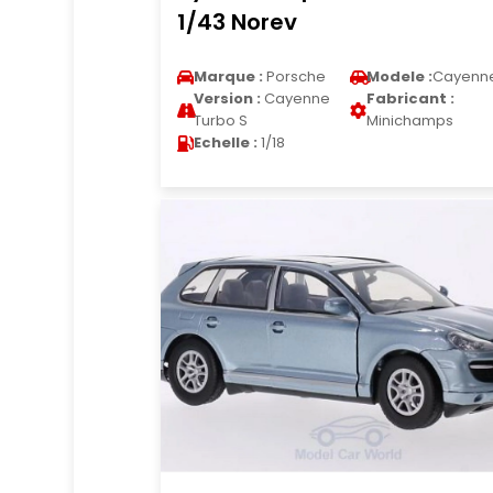
1/43 Norev
Marque :
Porsche
Modele :
Cayenn
Version :
Cayenne
Fabricant :
Turbo S
Minichamps
Echelle :
1/18