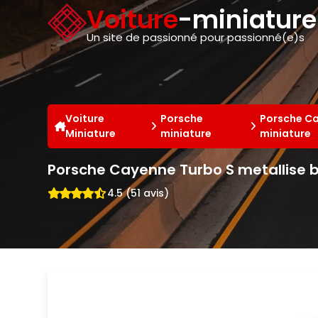
Panneau de gestion des cookies
Voiture
-miniatur
Un site de passionné pour passionné(e)s
Voiture
Porsche
Porsche Ca
Miniature
miniature
miniature
Porsche Cayenne Turbo S metallise b
4.5 (51 avis)