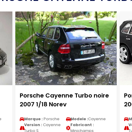
Porsche Cayenne Turbo noire
Po
2007 1/18 Norev
20
e
Marque :
Porsche
Modele :
Cayenne
M
Version :
Cayenne
Fabricant :
V
Turbo S
Minichamps
T