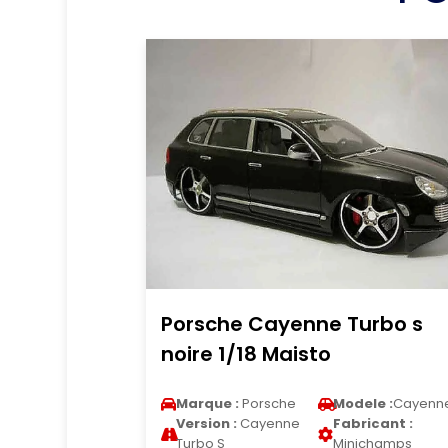
Porsche Cayenne Turbo s
noire 1/18 Maisto
Marque :
Porsche
Modele :
Cayenn
Version :
Cayenne
Fabricant :
Turbo S
Minichamps