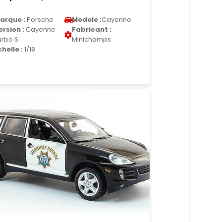
arque :
Porsche
Modele :
Cayenne
ersion :
Cayenne
Fabricant :
urbo S
Minichamps
chelle :
1/18