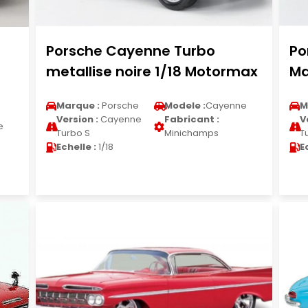
Porsche Cayenne Turbo
Po
metallise noire 1/18 Motormax
Ma
Marque :
Porsche
Modele :
Cayenne
M
Version :
Cayenne
Fabricant :
V
e
Turbo S
Minichamps
T
Echelle :
1/18
E