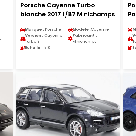
Porsche Cayenne Turbo
Po
blanche 2017 1/87 Minichamps
Pa
Marque :
Porsche
Modele :
Cayenne
M
Version :
Cayenne
Fabricant :
V
e
Turbo S
Minichamps
T
Echelle :
1/18
E