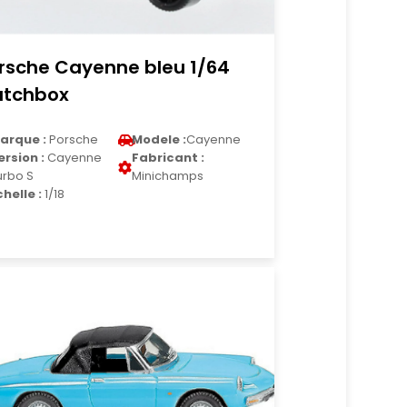
rsche Cayenne bleu 1/64
tchbox
arque :
Porsche
Modele :
Cayenne
ersion :
Cayenne
Fabricant :
urbo S
Minichamps
chelle :
1/18