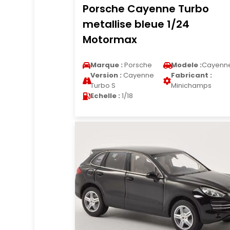
Porsche Cayenne Turbo
metallise bleue 1/24
Motormax
Marque :
Porsche
Modele :
Cayenn
Version :
Cayenne
Fabricant :
Turbo S
Minichamps
Echelle :
1/18