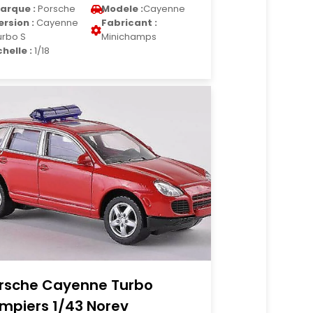
arque :
Porsche
Modele :
Cayenne
ersion :
Cayenne
Fabricant :
urbo S
Minichamps
chelle :
1/18
rsche Cayenne Turbo
mpiers 1/43 Norev