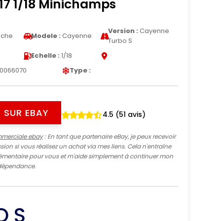
17 1/18 Minichamps
Version :
Cayenne
sche
Modele :
Cayenne
Turbo S
Echelle :
1/18
10066070
Type :
 SUR EBAY
4.5 (51 avis)
mmerciale ebay
: En tant que partenaire eBay, je peux recevoir
ion si vous réalisez un achat via mes liens. Cela n'entraîne
mentaire pour vous et m'aide simplement à continuer mon
indépendance.
O S