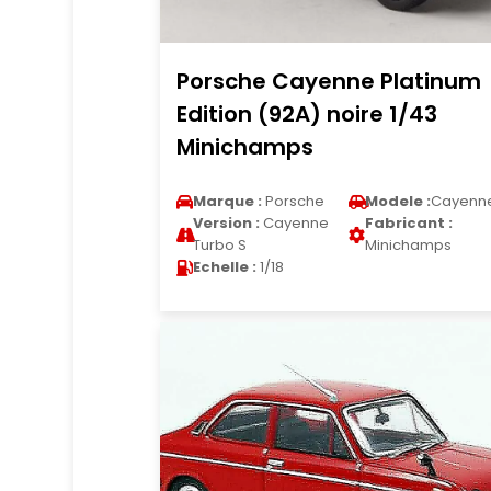
Porsche Cayenne Platinum
Edition (92A) noire 1/43
Minichamps
Marque :
Porsche
Modele :
Cayenn
Version :
Cayenne
Fabricant :
Turbo S
Minichamps
Echelle :
1/18