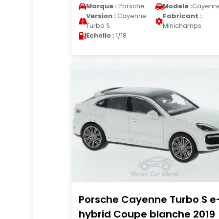
Marque :
Porsche
Modele :
Cayenn
Version :
Cayenne
Fabricant :
Turbo S
Minichamps
Echelle :
1/18
Porsche Cayenne Turbo S e
hybrid Coupe blanche 2019