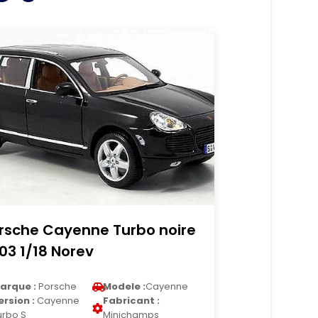
rsche Cayenne Turbo noire
03 1/18 Norev
arque :
Porsche
Modele :
Cayenne
ersion :
Cayenne
Fabricant :
urbo S
Minichamps