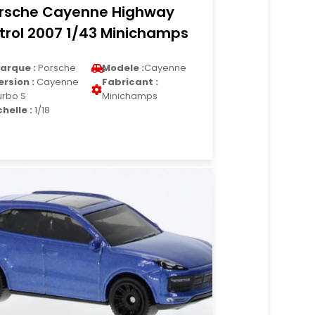
rsche Cayenne Highway
trol 2007 1/43 Minichamps
arque :
Porsche
Modele :
Cayenne
ersion :
Cayenne
Fabricant :
urbo S
Minichamps
chelle :
1/18