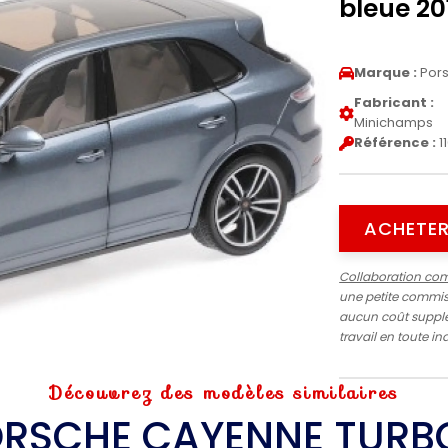
bleue 20
Marque :
Por
Fabricant :
Minichamps
Référence :
1
ACHETER
Collaboration co
une petite commiss
aucun coût supplé
travail en toute 
Découvrez des modèles similaires
RSCHE CAYENNE TURB