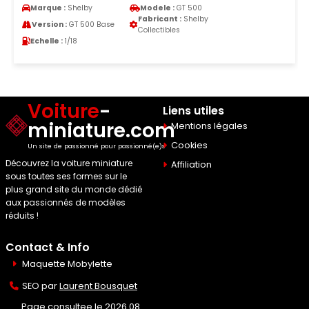
Marque :
Shelby
Modele :
GT 500
Fabricant :
Shelby
Version :
GT 500 Base
Collectibles
Echelle :
1/18
Voiture
-
Liens utiles
miniature.com
Mentions légales
Cookies
Un site de passionné pour passionné(e)s
Découvrez la voiture miniature
Affiliation
sous toutes ses formes sur le
plus grand site du monde dédié
aux passionnés de modèles
réduits !
Contact & Info
Maquette Mobylette
SEO par
Laurent Bousquet
Page consultee le 2026 08