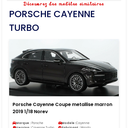
Découvrez des modèles similaires
PORSCHE CAYENNE
TURBO
Porsche Cayenne Coupe metallise marron
2019 1/18 Norev
Marque :
Porsche
Modele :
Cayenne
Version :
Cayenne Turbo
Fabricant :
Maisto