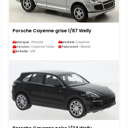
Porsche Cayenne grise 1/87 Welly
Marque :
Porsche
Modele :
Cayenne
Version :
Cayenne Turbo
Fabricant :
Maisto
Echelle :
1/18