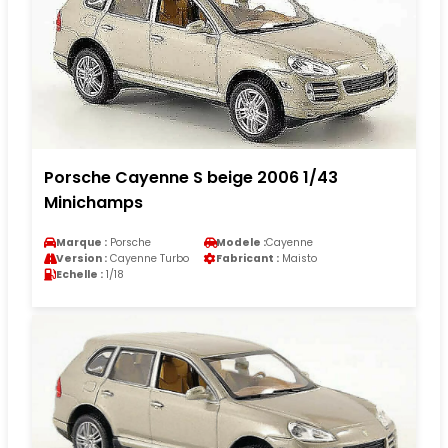
Porsche Cayenne S beige 2006 1/43
Minichamps
Marque :
Porsche
Modele :
Cayenne
Version :
Cayenne Turbo
Fabricant :
Maisto
Echelle :
1/18