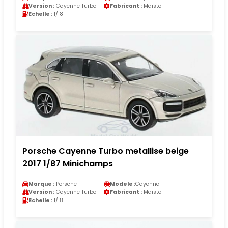
Version :
Cayenne Turbo
Fabricant :
Maisto
Echelle :
1/18
Porsche Cayenne Turbo metallise beige
2017 1/87 Minichamps
Marque :
Porsche
Modele :
Cayenne
Version :
Cayenne Turbo
Fabricant :
Maisto
Echelle :
1/18