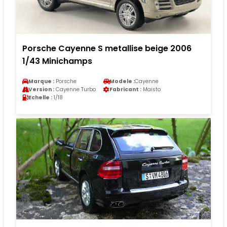
Porsche Cayenne S metallise beige 2006
1/43 Minichamps
Marque :
Porsche
Modele :
Cayenne
Version :
Cayenne Turbo
Fabricant :
Maisto
Echelle :
1/18