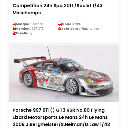
Competition 24h Spa 2011 /Soulet 1/43
Minichamps
Marque :
Porsche
Modele :
997
Version :
997 GT3
Fabricant :
Minichamps
Echelle :
1/18
Porsche 997 911 () GT3 RSR No.80 Flying
Lizard Motorsports Le Mans 24h Le Mans
2009 J.Bergmeister/S.Neiman/D.Law 1/43