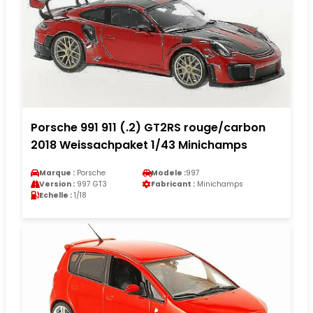
Porsche 991 911 (.2) GT2RS rouge/carbon
2018 Weissachpaket 1/43 Minichamps
Marque :
Porsche
Modele :
997
Version :
997 GT3
Fabricant :
Minichamps
Echelle :
1/18