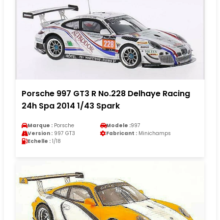
Porsche 997 GT3 R No.228 Delhaye Racing
24h Spa 2014 1/43 Spark
Marque :
Porsche
Modele :
997
Version :
997 GT3
Fabricant :
Minichamps
Echelle :
1/18