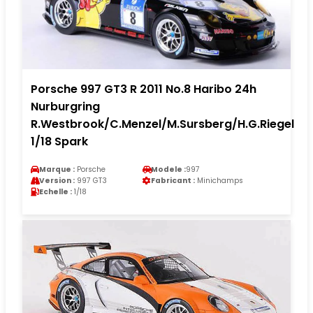
Porsche 997 GT3 R 2011 No.8 Haribo 24h
Nurburgring
R.Westbrook/C.Menzel/M.Sursberg/H.G.Riegel
1/18 Spark
Marque :
Porsche
Modele :
997
Version :
997 GT3
Fabricant :
Minichamps
Echelle :
1/18