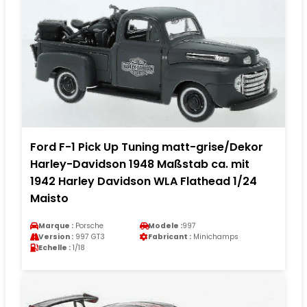
Ford F-1 Pick Up Tuning matt-grise/Dekor
Harley-Davidson 1948 Maßstab ca. mit
1942 Harley Davidson WLA Flathead 1/24
Maisto
Marque :
Porsche
Modele :
997
Version :
997 GT3
Fabricant :
Minichamps
Echelle :
1/18