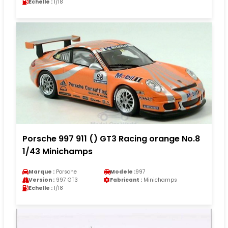
Echelle :
1/18
Porsche 997 911 () GT3 Racing orange No.8
1/43 Minichamps
Marque :
Porsche
Modele :
997
Version :
997 GT3
Fabricant :
Minichamps
Echelle :
1/18