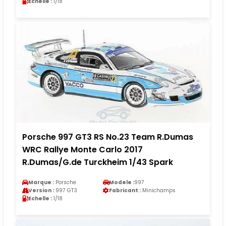
Echelle :
1/18
Porsche 997 GT3 RS No.23 Team R.Dumas
WRC Rallye Monte Carlo 2017
R.Dumas/G.de Turckheim 1/43 Spark
Marque :
Porsche
Modele :
997
Version :
997 GT3
Fabricant :
Minichamps
Echelle :
1/18