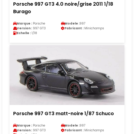
Porsche 997 GT3 4.0 noire/grise 2011 1/18
Burago
Marque :
Porsche
Modele :
997
Version :
997 GT3
Fabricant :
Minichamps
Echelle :
1/18
Porsche 997 GT3 matt-noire 1/87 Schuco
Marque :
Porsche
Modele :
997
Version :
997 GT3
Fabricant :
Minichamps