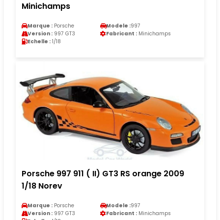
Minichamps
Marque :
Porsche
Modele :
997
Version :
997 GT3
Fabricant :
Minichamps
Echelle :
1/18
Porsche 997 911 ( II) GT3 RS orange 2009
1/18 Norev
Marque :
Porsche
Modele :
997
Version :
997 GT3
Fabricant :
Minichamps