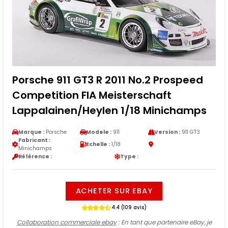
Porsche 911 GT3 R 2011 No.2 Prospeed
Competition FIA Meisterschaft
Lappalainen/Heylen 1/18 Minichamps
Marque :
Porsche
Modele :
911
Version :
911 GT3
Fabricant :
Echelle :
1/18
Minichamps
Référence :
Type :
ACHETER SUR EBAY
4.4 (109 avis)
Collaboration commerciale ebay
: En tant que partenaire eBay, je