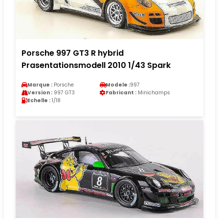
Porsche 997 GT3 R hybrid
Prasentationsmodell 2010 1/43 Spark
Marque :
Porsche
Modele :
997
Version :
997 GT3
Fabricant :
Minichamps
Echelle :
1/18