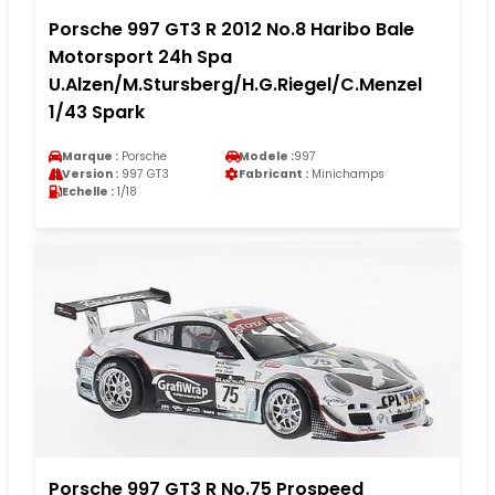
Porsche 997 GT3 R 2012 No.8 Haribo Bale
Motorsport 24h Spa
U.Alzen/M.Stursberg/H.G.Riegel/C.Menzel
1/43 Spark
Marque :
Porsche
Modele :
997
Version :
997 GT3
Fabricant :
Minichamps
Echelle :
1/18
Porsche 997 GT3 R No.75 Prospeed