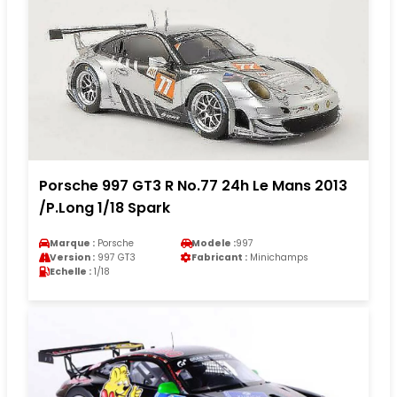
Porsche 997 GT3 R No.77 24h Le Mans 2013
/P.Long 1/18 Spark
Marque :
Porsche
Modele :
997
Version :
997 GT3
Fabricant :
Minichamps
Echelle :
1/18