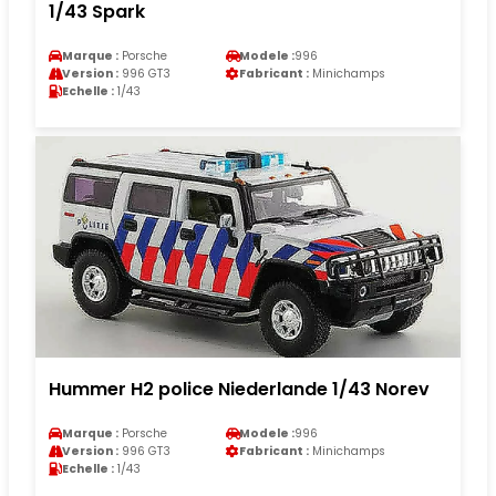
1/43 Spark
Marque :
Porsche
Modele :
996
Version :
996 GT3
Fabricant :
Minichamps
Echelle :
1/43
Hummer H2 police Niederlande 1/43 Norev
Marque :
Porsche
Modele :
996
Version :
996 GT3
Fabricant :
Minichamps
Echelle :
1/43