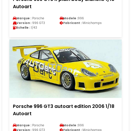
Autoart
Marque :
Porsche
Modele :
996
Version :
996 GT3
Fabricant :
Minichamps
Echelle :
1/43
Porsche 996 GT3 autoart edition 2006 1/18
Autoart
Marque :
Porsche
Modele :
996
Version :
996 GT3
Fabricant :
Minichamps