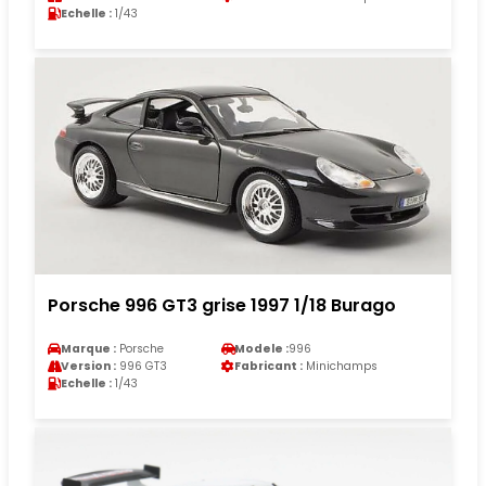
Echelle :
1/43
Porsche 996 GT3 grise 1997 1/18 Burago
Marque :
Porsche
Modele :
996
Version :
996 GT3
Fabricant :
Minichamps
Echelle :
1/43