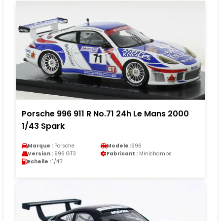
Porsche 996 911 R No.71 24h Le Mans 2000
1/43 Spark
Marque :
Porsche
Modele :
996
Version :
996 GT3
Fabricant :
Minichamps
Echelle :
1/43