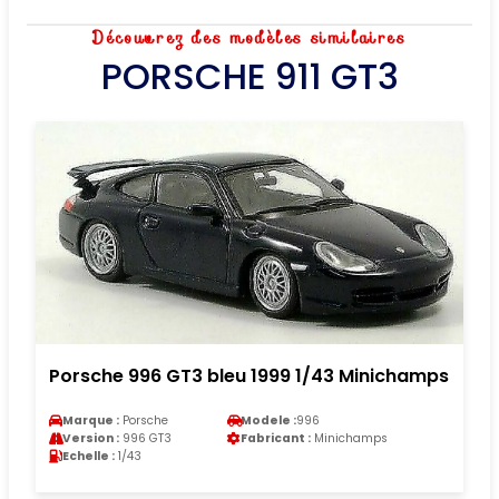
Découvrez des modèles similaires
PORSCHE 911 GT3
Porsche 996 GT3 bleu 1999 1/43 Minichamps
Marque :
Porsche
Modele :
996
Version :
996 GT3
Fabricant :
Minichamps
Echelle :
1/43