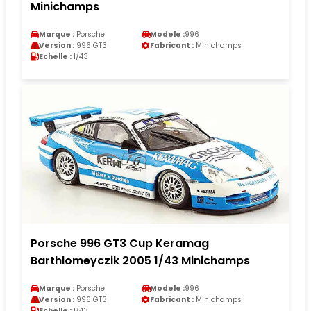
Minichamps
Marque :
Porsche
Modele :
996
Version :
996 GT3
Fabricant :
Minichamps
Echelle :
1/43
Porsche 996 GT3 Cup Keramag
Barthlomeyczik 2005 1/43 Minichamps
Marque :
Porsche
Modele :
996
Version :
996 GT3
Fabricant :
Minichamps
Echelle :
1/43