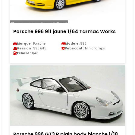
Porsche 996 911 jaune 1/64 Tarmac Works
Marque :
Porsche
Modele :
996
Version :
996 GT3
Fabricant :
Minichamps
Echelle :
1/43
Porsche 996 GT3 R plain body blanche 1/18