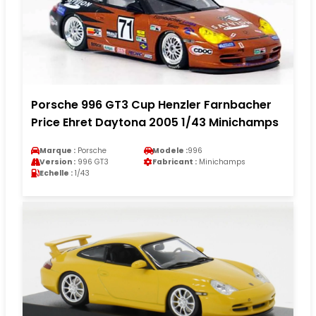
Porsche 996 GT3 Cup Henzler Farnbacher
Price Ehret Daytona 2005 1/43 Minichamps
Marque :
Porsche
Modele :
996
Version :
996 GT3
Fabricant :
Minichamps
Echelle :
1/43