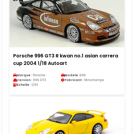
Porsche 996 GT3 R kwan no.1 asian carrera
cup 2004 1/18 Autoart
Marque :
Porsche
Modele :
996
Version :
996 GT3
Fabricant :
Minichamps
Echelle :
1/43