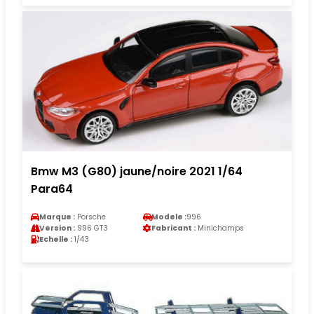
Bmw M3 (G80) jaune/noire 2021 1/64
Para64
Marque :
Porsche
Modele :
996
Version :
996 GT3
Fabricant :
Minichamps
Echelle :
1/43