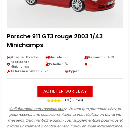
Porsche 911 GT3 rouge 2003 1/43
Minichamps
Marque :
Porsche
Modele :
911
Version :
911 GT3
Fabricant :
Echelle :
1/43
Minichamps
Référence :
400062027
Type :
ACHETER SUR EBAY
4.3 (39 avis)
Collaboration commerciale ebay
: En tant que partenaire eBay, je
peux recevoir une petite commission si vous réalisez un achat via
mes liens. Cela n'entraîne aucun coût supplémentaire pour vous et
m'aide simplement à continuer mon travail en toute indépendance.