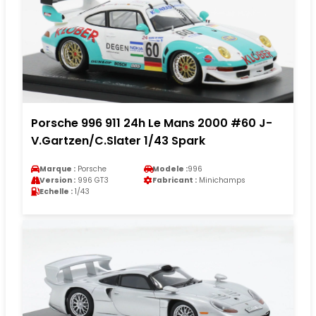
Porsche 996 911 24h Le Mans 2000 #60 J-
V.Gartzen/C.Slater 1/43 Spark
Marque :
Porsche
Modele :
996
Version :
996 GT3
Fabricant :
Minichamps
Echelle :
1/43