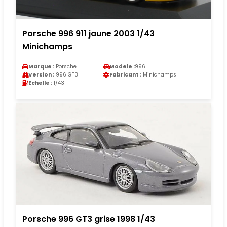
Porsche 996 911 jaune 2003 1/43
Minichamps
Marque :
Porsche
Modele :
996
Version :
996 GT3
Fabricant :
Minichamps
Echelle :
1/43
Porsche 996 GT3 grise 1998 1/43