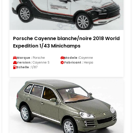
Porsche Cayenne blanche/noire 2018 World
Expedition 1/43 Minichamps
Marque :
Porsche
Modele :
Cayenne
Version :
Cayenne S
Fabricant :
Herpa
Echelle :
1/87