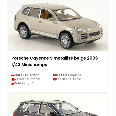
Porsche Cayenne S metallise beige 2006
1/43 Minichamps
Marque :
Porsche
Modele :
Cayenne
Version :
Cayenne S
Fabricant :
Herpa
Echelle :
1/87