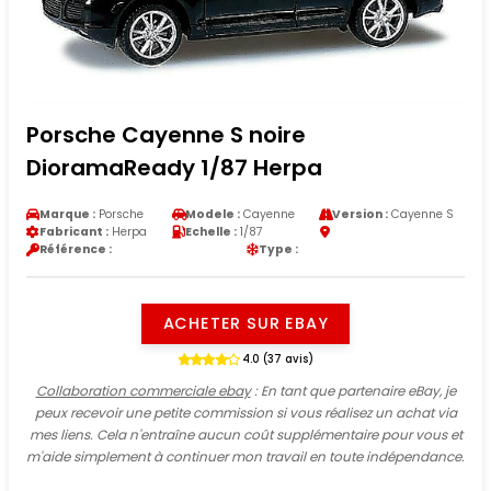
Porsche Cayenne S noire
DioramaReady 1/87 Herpa
Marque :
Porsche
Modele :
Cayenne
Version :
Cayenne S
Fabricant :
Herpa
Echelle :
1/87
Référence :
Type :
ACHETER SUR EBAY
4.0 (37 avis)
Collaboration commerciale ebay
: En tant que partenaire eBay, je
peux recevoir une petite commission si vous réalisez un achat via
mes liens. Cela n'entraîne aucun coût supplémentaire pour vous et
m'aide simplement à continuer mon travail en toute indépendance.