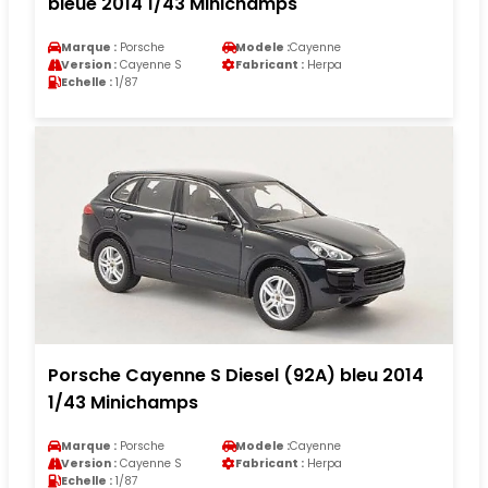
bleue 2014 1/43 Minichamps
Marque :
Porsche
Modele :
Cayenne
Version :
Cayenne S
Fabricant :
Herpa
Echelle :
1/87
Porsche Cayenne S Diesel (92A) bleu 2014
1/43 Minichamps
Marque :
Porsche
Modele :
Cayenne
Version :
Cayenne S
Fabricant :
Herpa
Echelle :
1/87