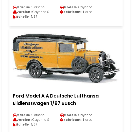
Marque :
Porsche
Modele :
Cayenne
Version :
Cayenne S
Fabricant :
Herpa
Echelle :
1/87
Ford Model A A Deutsche Lufthansa
Eildienstwagen 1/87 Busch
Marque :
Porsche
Modele :
Cayenne
Version :
Cayenne S
Fabricant :
Herpa
Echelle :
1/87