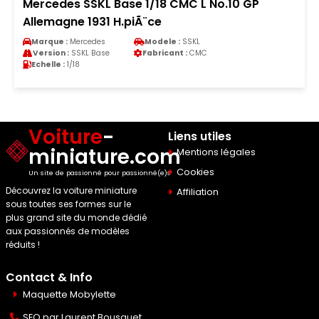
Mercedes SSKL Base 1/18 CMC L No.10 GP
Allemagne 1931 H.piÃ¨ce
Marque :
Mercedes
Modele :
SSKL
Version :
SSKL Base
Fabricant :
CMC
Echelle :
1/18
Voiture
-
Liens utiles
miniature.com
Mentions légales
Cookies
Un site de passionné pour passionné(e)s
Découvrez la voiture miniature
Affiliation
sous toutes ses formes sur le
plus grand site du monde dédié
aux passionnés de modèles
réduits !
Contact & Info
Maquette Mobylette
SEO par
Laurent Bousquet