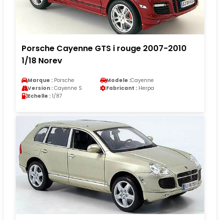
Porsche Cayenne GTS i rouge 2007-2010
1/18 Norev
Marque :
Porsche
Modele :
Cayenne
Version :
Cayenne S
Fabricant :
Herpa
Echelle :
1/87