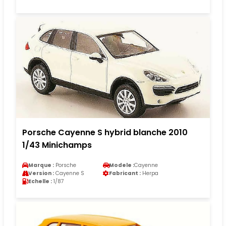
Porsche Cayenne S hybrid blanche 2010
1/43 Minichamps
Marque :
Porsche
Modele :
Cayenne
Version :
Cayenne S
Fabricant :
Herpa
Echelle :
1/87