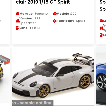
clair 2019 1/18 GT Spirit
Sp
Sp
Marque :
Porsche
Modele :
992
Version :
992
k
Fabricant :
Spark
M
Speedster
V
Echelle :
1/43
S
E