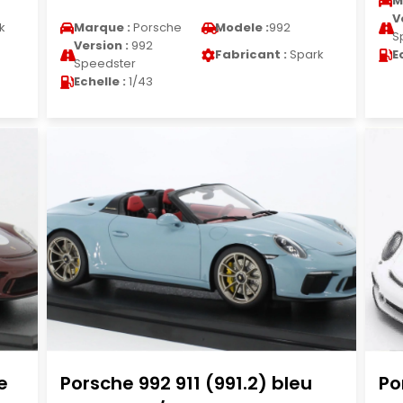
M
V
k
Marque :
Porsche
Modele :
992
S
Version :
992
Fabricant :
Spark
E
Speedster
Echelle :
1/43
e
Porsche 992 911 (991.2) bleu
Po