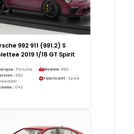
rsche 992 911 (991.2) S
olettee 2019 1/18 GT Spirit
arque :
Porsche
Modele :
992
ersion :
992
Fabricant :
Spark
peedster
chelle :
1/43