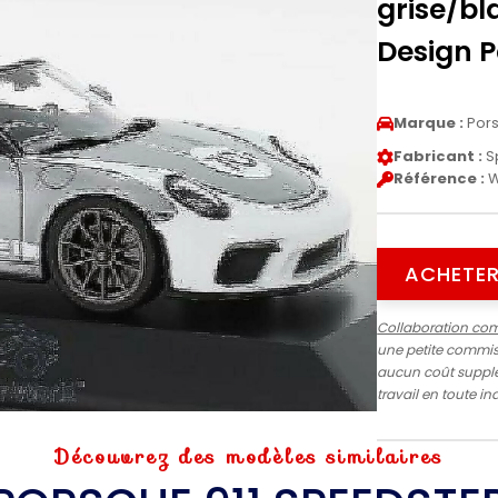
grise/bl
Design 
Marque :
Por
Fabricant :
S
Référence :
W
ACHETER
Collaboration co
une petite commiss
aucun coût supplé
travail en toute 
Découvrez des modèles similaires