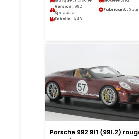
Marque :
Porsche
Modele :
992
Version :
992
Fabricant :
Spar
Speedster
Echelle :
1/43
Porsche 992 911 (991.2) roug