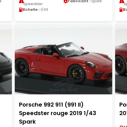
k
Fabricant :
Spark
Speedster
S
Echelle :
1/43
E
Porsche 992 911 (991 II)
Po
Speedster rouge 2019 1/43
20
Spark