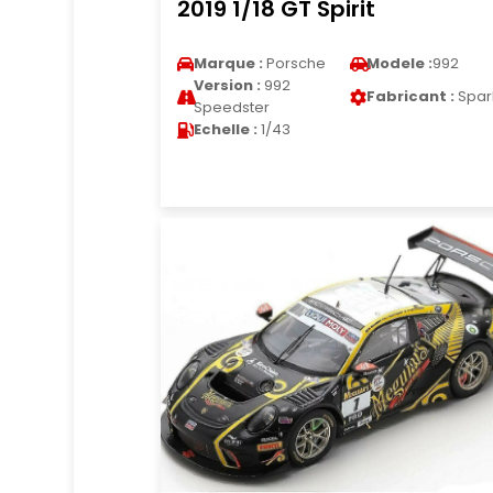
2019 1/18 GT Spirit
Marque :
Porsche
Modele :
992
Version :
992
Fabricant :
Spar
Speedster
Echelle :
1/43