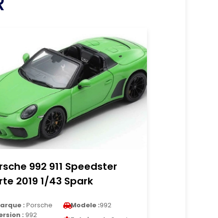
R
rsche 992 911 Speedster
rte 2019 1/43 Spark
arque :
Porsche
Modele :
992
ersion :
992