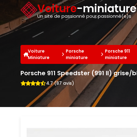
Panneau de gestion des cookies
Voiture
-miniatur
Un site de passionné pour passionné(e)s
Voiture
Porsche
Porsche 911
Miniature
miniature
miniature
Porsche 911 Speedster (991 II) grise
4.7 (87 avis)