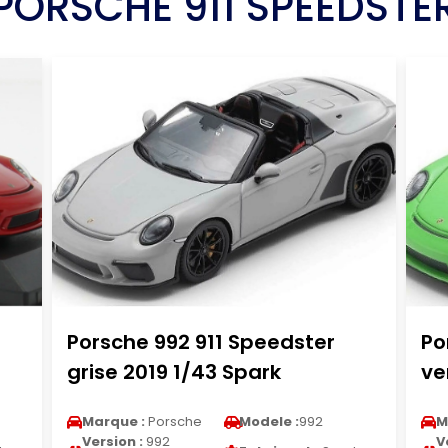
PORSCHE 911 SPEEDSTE
Porsche 992 911 Speedster
Po
grise 2019 1/43 Spark
ve
Marque :
Porsche
Modele :
992
M
Version :
992
V