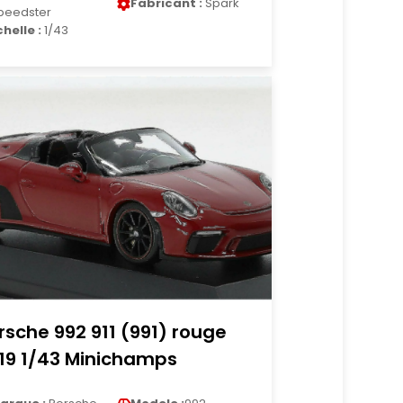
Fabricant :
Spark
peedster
chelle :
1/43
rsche 992 911 (991) rouge
19 1/43 Minichamps