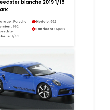
eedster blanche 2019 1/18
ark
arque :
Porsche
Modele :
992
ersion :
992
Fabricant :
Spark
peedster
chelle :
1/43