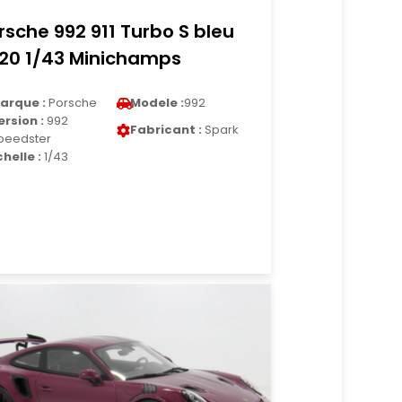
rsche 992 911 Turbo S bleu
20 1/43 Minichamps
arque :
Porsche
Modele :
992
ersion :
992
Fabricant :
Spark
peedster
chelle :
1/43