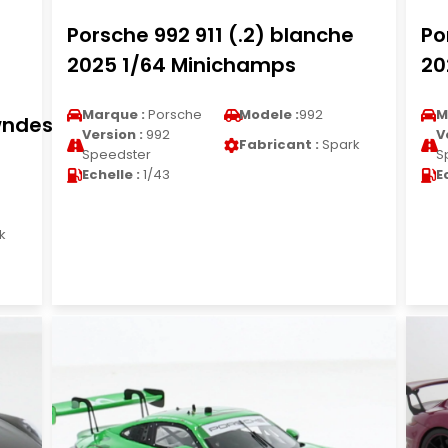
Porsche 992 911 (.2) blanche
Po
2025 1/64 Minichamps
20
Marque :
Porsche
Modele :
992
M
wndes
Version :
992
V
Fabricant :
Spark
Speedster
S
Echelle :
1/43
E
k