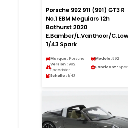
Porsche 992 911 (991) GT3 R
No.1 EBM Meguiars 12h
Bathurst 2020
E.Bamber/L.Vanthoor/C.Lo
1/43 Spark
Marque :
Porsche
Modele :
992
Version :
992
Fabricant :
Spar
Speedster
Echelle :
1/43