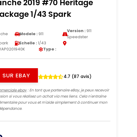
anche 2019 #70 Heritage
Package 1/43 Spark
Version :
911
sche
Modele :
911
Speedster
park
Echelle :
1/43
AP0201940K
Type :
 SUR EBAY
4.7 (87 avis)
mmerciale ebay
: En tant que partenaire eBay, je peux recevoir
ion si vous réalisez un achat via mes liens. Cela n'entraîne
mentaire pour vous et m'aide simplement à continuer mon
indépendance.