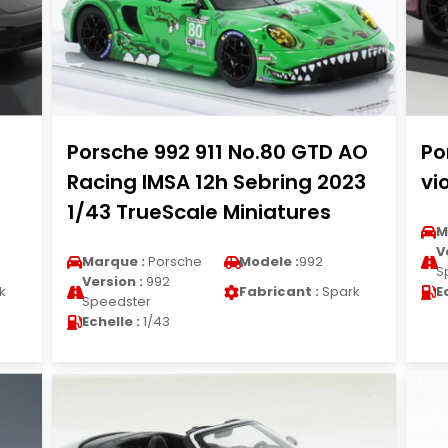
Porsche 992 911 No.80 GTD AO
Po
Racing IMSA 12h Sebring 2023
vi
1/43 TrueScale Miniatures
M
V
Marque :
Porsche
Modele :
992
S
Version :
992
k
Fabricant :
Spark
E
Speedster
Echelle :
1/43