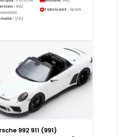
arque :
Porsche
Modele :
992
ersion :
992
Fabricant :
Spark
peedster
chelle :
1/43
rsche 992 911 (991)