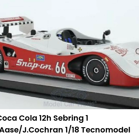
Coca Cola 12h Sebring 1
.Aase/J.Cochran 1/18 Tecnomodel