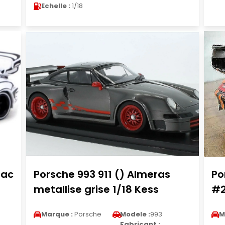
Echelle :
1/18
mac
Porsche 993 911 () Almeras
Po
metallise grise 1/18 Kess
#2
Marque :
Porsche
Modele :
993
M
Fabricant :