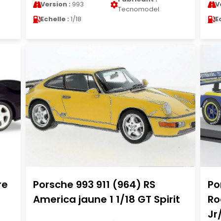
Version :
993
V
Tecnomodel
Echelle :
1/18
E
re
Porsche 993 911 (964) RS
Po
America jaune 1 1/18 GT Spirit
Ro
Jr