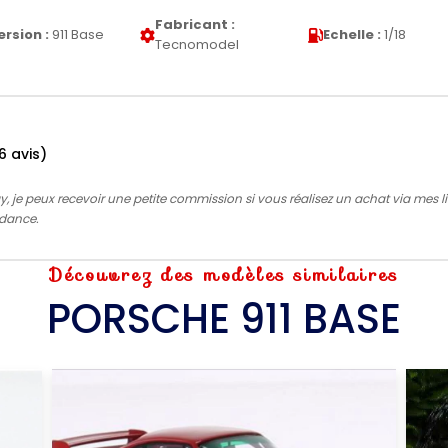
Fabricant :
ersion :
911 Base
Echelle :
1/18
Tecnomodel
6 avis)
ay, je peux recevoir une petite commission si vous réalisez un achat via mes
ndance.
Découvrez des modèles similaires
PORSCHE 911 BASE