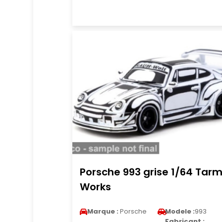
Porsche 993 grise 1/64 Tar
Works
Marque :
Porsche
Modele :
993
Fabricant :