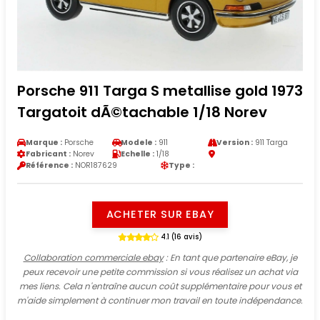
Porsche 911 Targa S metallise gold 1973
Targatoit dÃ©tachable 1/18 Norev
Marque :
Porsche
Modele :
911
Version :
911 Targa
Fabricant :
Norev
Echelle :
1/18
Référence :
NOR187629
Type :
ACHETER SUR EBAY
4.1 (16 avis)
Collaboration commerciale ebay
: En tant que partenaire eBay, je
peux recevoir une petite commission si vous réalisez un achat via
mes liens. Cela n'entraîne aucun coût supplémentaire pour vous et
m'aide simplement à continuer mon travail en toute indépendance.