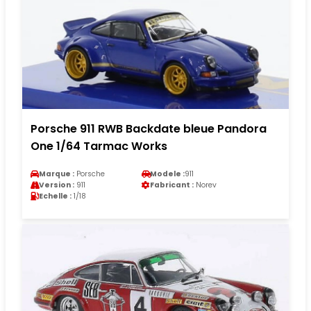
Porsche 911 RWB Backdate bleue Pandora
One 1/64 Tarmac Works
Marque :
Porsche
Modele :
911
Version :
911
Fabricant :
Norev
Echelle :
1/18