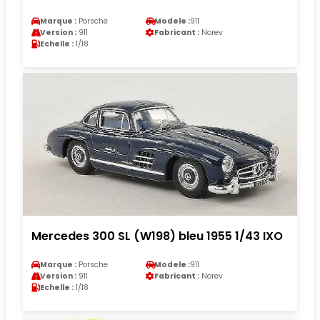
Marque :
Porsche
Modele :
911
Version :
911
Fabricant :
Norev
Echelle :
1/18
Mercedes 300 SL (W198) bleu 1955 1/43 IXO
Marque :
Porsche
Modele :
911
Version :
911
Fabricant :
Norev
Echelle :
1/18