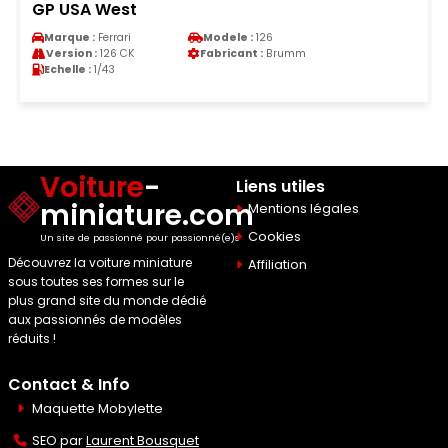
GP USA West
Marque :
Ferrari
Modele :
126
Version :
126 CK
Fabricant :
Brumm
Echelle :
1/43
Voiture
-
Liens utiles
miniature.com
Mentions légales
Cookies
Un site de passionné pour passionné(e)s
Découvrez la voiture miniature
Affiliation
sous toutes ses formes sur le
plus grand site du monde dédié
aux passionnés de modèles
réduits !
Contact & Info
Maquette Mobylette
SEO par
Laurent Bousquet