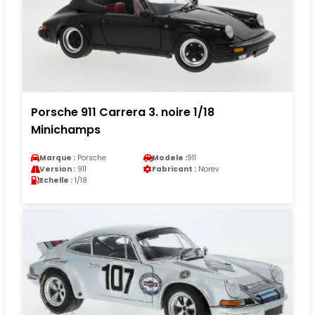
Porsche 911 Carrera 3. noire 1/18
Minichamps
Marque :
Porsche
Modele :
911
Version :
911
Fabricant :
Norev
Echelle :
1/18