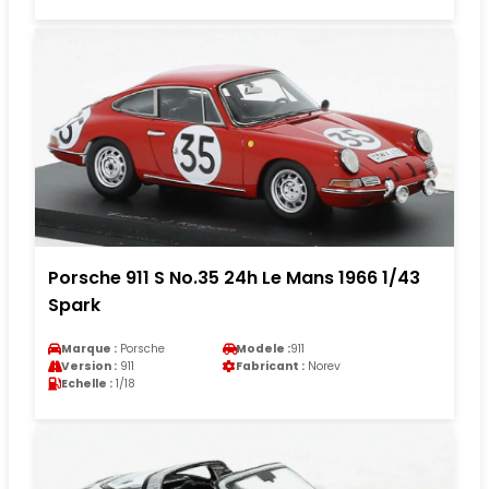
Porsche 911 S No.35 24h Le Mans 1966 1/43
Spark
Marque :
Porsche
Modele :
911
Version :
911
Fabricant :
Norev
Echelle :
1/18