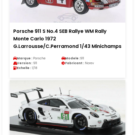
Porsche 911 S No.4 SEB Rallye WM Rally
Monte Carlo 1972
G.Larrousse/C.Perramond 1/43 Minichamps
Marque :
Porsche
Modele :
911
Version :
911
Fabricant :
Norev
Echelle :
1/18