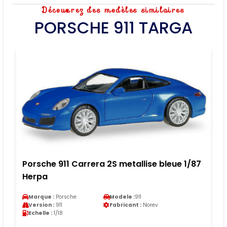
Découvrez des modèles similaires
PORSCHE 911 TARGA
Porsche 911 Carrera 2S metallise bleue 1/87
Herpa
Marque :
Porsche
Modele :
911
Version :
911
Fabricant :
Norev
Echelle :
1/18