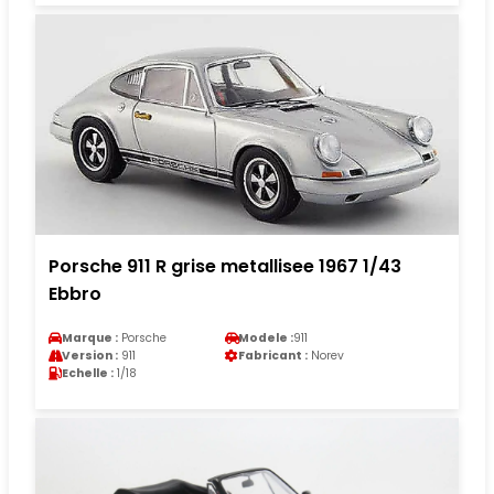
Porsche 911 R grise metallisee 1967 1/43
Ebbro
Marque :
Porsche
Modele :
911
Version :
911
Fabricant :
Norev
Echelle :
1/18