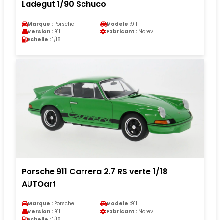
Ladegut 1/90 Schuco
Marque :
Porsche
Modele :
911
Version :
911
Fabricant :
Norev
Echelle :
1/18
Porsche 911 Carrera 2.7 RS verte 1/18
AUTOart
Marque :
Porsche
Modele :
911
Version :
911
Fabricant :
Norev
Echelle :
1/18