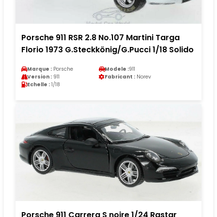
Porsche 911 RSR 2.8 No.107 Martini Targa
Florio 1973 G.Steckkönig/G.Pucci 1/18 Solido
Marque :
Porsche
Modele :
911
Version :
911
Fabricant :
Norev
Echelle :
1/18
Porsche 911 Carrera S noire 1/24 Rastar