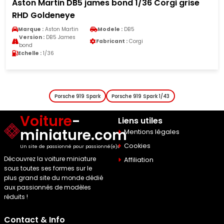
Aston Martin DB5 james bond 1/36 Corgi grise
RHD Goldeneye
Marque :
Aston Martin
Modele :
DB5
Version :
DB5 James
Fabricant :
Corgi
bond
Echelle :
1/36
Porsche 919 Spark
Porsche 919 Spark 1/43
Voiture
-
Liens utiles
miniature.com
Mentions légales
Cookies
Un site de passionné pour passionné(e)s
Découvrez la voiture miniature
Affiliation
sous toutes ses formes sur le
plus grand site du monde dédié
aux passionnés de modèles
réduits !
Contact & Info