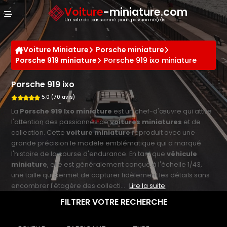
Panneau de gestion des cookies
Voiture
-miniature.com
Un site de passionné pour passionné(e)s
Voiture Miniature
Porsche miniature
Porsche 919 miniature
Porsche 919 ixo miniature
Porsche 919 ixo
5.0 (70 avis)
La
Porsche 919 Ixo miniature
est un chef-d'œuvre qui attire
l'attention des passionnés de
voitures miniatures
et de
collection. Cette
voiture miniature
reproduit avec une
grande précision le modèle emblématique qui a marqué
l'histoire de la course d'endurance. En tant que
véhicule
miniature
, elle est généralement conçue à l'échelle 1/43,
une taille qui permet de capturer fidèlement les détails sans
encombrer l'étagère des collecti...
Lire la suite
FILTRER VOTRE RECHERCHE