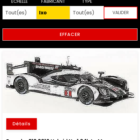
ECHELLE
FABRICANT
TYPE
EFFACER
Détails