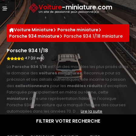
Panneau de gestion des cookies
Voiture
-miniature.com
Un site de passionné pour passionné(e)s
Voiture Miniature
Porsche miniature
Porsche 934 miniature
Porsche 934 1/18 miniature
Porsche 934 1/18
4.7 (22 avis)
La
Porsche 934 1/18
est l'un des modèles les plus prisés dans
le domaine des
voitures miniatures
. Reconnue pour sa
précision et ses détails authentiques, elle incarne la passion
des
collectionneurs
pour les
modèles réduits
d'exception.
Fabriquée principalement en métal ou résine, cette
miniature
offre une représentation fidèle de l'iconique
Porsche 934, une voiture qui a marqué l'histoire des courses
automobiles dans les années 70. D...
Lire la suite
FILTRER VOTRE RECHERCHE