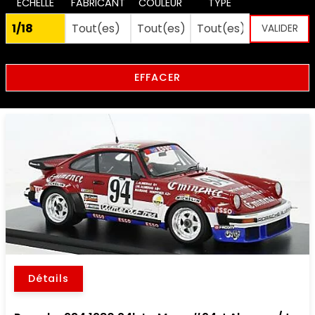
ECHELLE
FABRICANT
COULEUR
TYPE
EFFACER
Détails