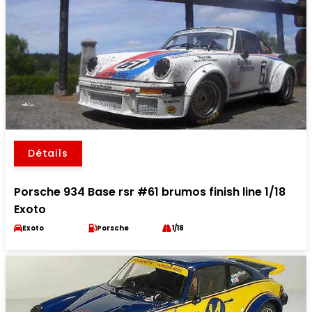
Détails
Porsche 934 Base rsr #61 brumos finish line 1/18
Exoto
Exoto
Porsche
1/18