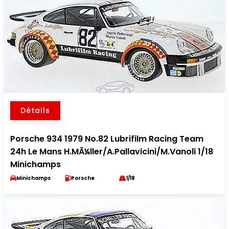
Détails
Porsche 934 1979 No.82 Lubrifilm Racing Team
24h Le Mans H.MÃ¼ller/A.Pallavicini/M.Vanoli 1/18
Minichamps
Minichamps
Porsche
1/18