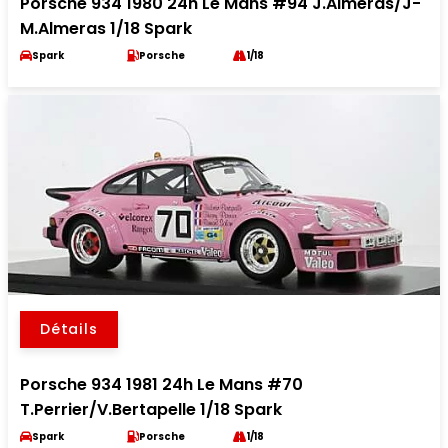
Porsche 934 1980 24h Le Mans #94 J.Almeras/J-
M.Almeras 1/18 Spark
Spark
Porsche
1/18
Détails
Porsche 934 1981 24h Le Mans #70
T.Perrier/V.Bertapelle 1/18 Spark
Spark
Porsche
1/18