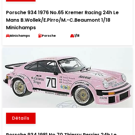
Porsche 934 1976 No.65 Kremer Racing 24h Le
Mans B.Wollek/E.Pirro/M.-C.Beaumont 1/18
Minichamps
Minichamps
Porsche
1/18
Détails
Porsche 934 1981 No.70 Thierry Perrier 24h Le