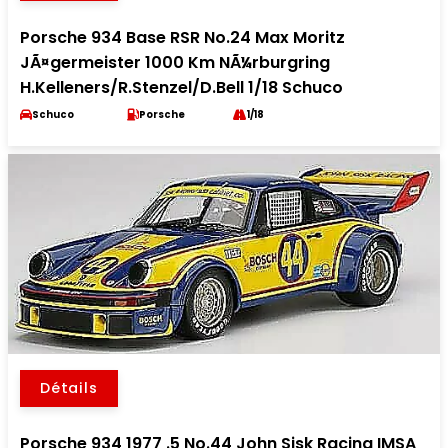
Porsche 934 Base RSR No.24 Max Moritz
JÃ¤germeister 1000 Km NÃ¼rburgring
H.Kelleners/R.Stenzel/D.Bell 1/18 Schuco
Schuco
Porsche
1/18
Détails
Porsche 934 1977 .5 No.44 John Sisk Racing IMSA