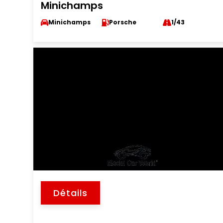
Minichamps
Minichamps
Porsche
1/43
Détails