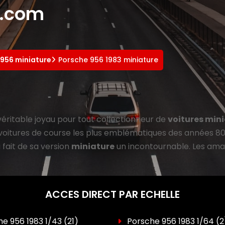
e.com
 956 miniature
Porsche 956 1983 miniature
éritable joyau pour tout collectionneur de
voitures min
voitures de course les plus emblématiques des années 80.
 fait de sa version
miniature
un incontournable. Les am
ACCES DIRECT PAR ECHELLE
e 956 1983 1/43
(21)
Porsche 956 1983 1/64
(2