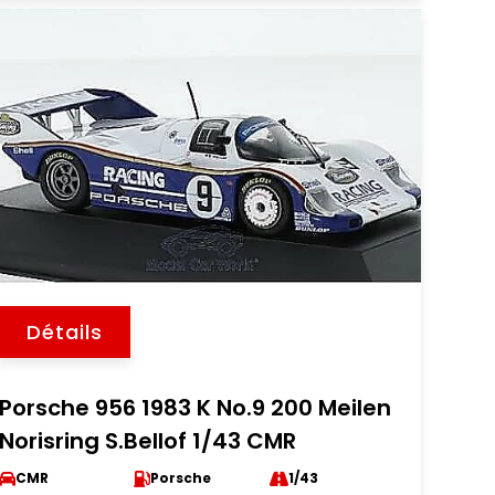
Détails
Porsche 956 1983 K No.9 200 Meilen
Norisring S.Bellof 1/43 CMR
CMR
Porsche
1/43