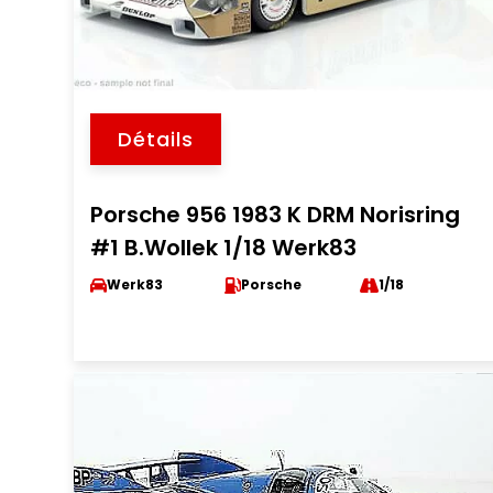
Détails
Porsche 956 1983 K DRM Norisring
#1 B.Wollek 1/18 Werk83
Werk83
Porsche
1/18