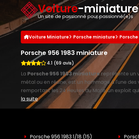
Panneau de gestion des cookies
Voiture
-miniatur
Un site de passionné pour passionné(e)s
Voiture Miniature
Porsche miniature
Porsche
Porsche 956 1983 miniature
4.1 (69 avis)
La
Porsche 956 1983 miniature
représente un v
métal ou en résine, est un hommage à l'une des 
remportant les 24 Heures du Mans, un exploit qui
la suite
Porsche 956 1983 1/18
(15)
Porsch