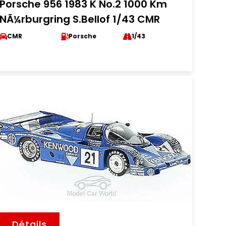
Porsche 956 1983 K No.2 1000 Km
NÃ¼rburgring S.Bellof 1/43 CMR
CMR
Porsche
1/43
Détails