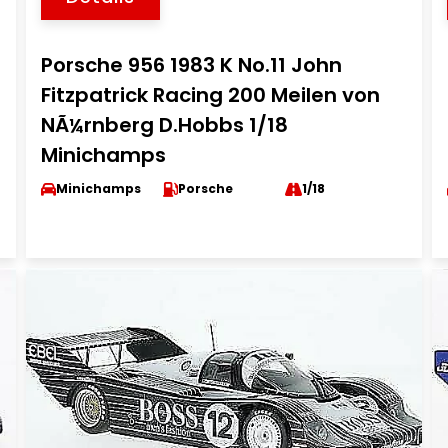
Porsche 956 1983 K No.11 John
Fitzpatrick Racing 200 Meilen von
NÃ¼rnberg D.Hobbs 1/18
Minichamps
Minichamps
Porsche
1/18