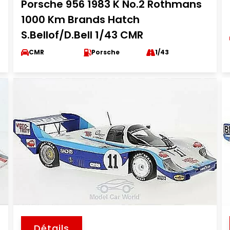
Porsche 956 1983 K No.2 Rothmans
1000 Km Brands Hatch
S.Bellof/D.Bell 1/43 CMR
CMR
Porsche
1/43
Détails