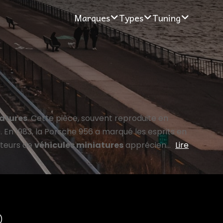
Marques
Types
Tuning
iatures
. Cette pièce, souvent reproduite en
 En 1983, la Porsche 956 a marqué les esprits en
ateurs de
véhicules miniatures
apprécien...
Lire
)