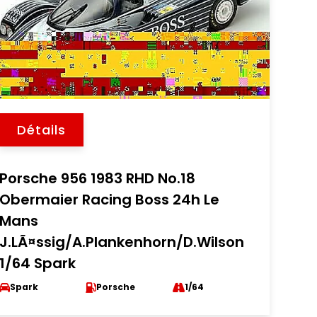
Détails
Porsche 956 1983 RHD No.18
Obermaier Racing Boss 24h Le
Mans
J.LÃ¤ssig/A.Plankenhorn/D.Wilson
1/64 Spark
Spark
Porsche
1/64