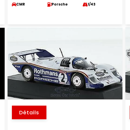
CMR
Porsche
1/43
Détails