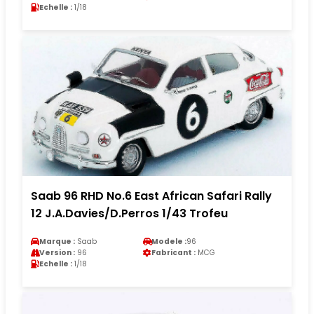
Echelle :
1/18
Saab 96 RHD No.6 East African Safari Rally
12 J.A.Davies/D.Perros 1/43 Trofeu
Marque :
Saab
Modele :
96
Version :
96
Fabricant :
MCG
Echelle :
1/18