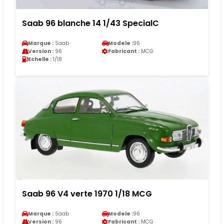
Saab 96 blanche 14 1/43 SpecialC
Marque :
Saab
Modele :
96
Version :
96
Fabricant :
MCG
Echelle :
1/18
Saab 96 V4 verte 1970 1/18 MCG
Marque :
Saab
Modele :
96
Version :
96
Fabricant :
MCG