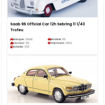
Saab 96 Official Car 12h Sebring 11 1/43
Trofeu
Marque :
Saab
Modele :
96
Version :
96
Fabricant :
MCG
Echelle :
1/18