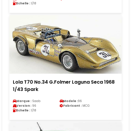
Echelle :
1/18
Lola T70 No.34 G.Folmer Laguna Seca 1968
1/43 Spark
Marque :
Saab
Modele :
96
Version :
96
Fabricant :
MCG
Echelle :
1/18