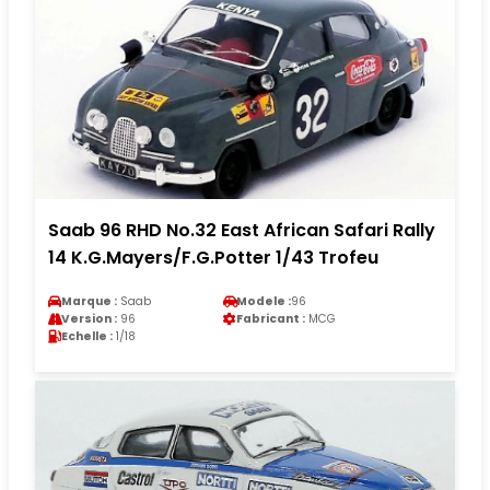
Saab 96 RHD No.32 East African Safari Rally
14 K.G.Mayers/F.G.Potter 1/43 Trofeu
Marque :
Saab
Modele :
96
Version :
96
Fabricant :
MCG
Echelle :
1/18