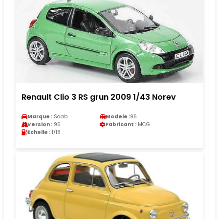
Renault Clio 3 RS grun 2009 1/43 Norev
Marque :
Saab
Modele :
96
Version :
96
Fabricant :
MCG
Echelle :
1/18