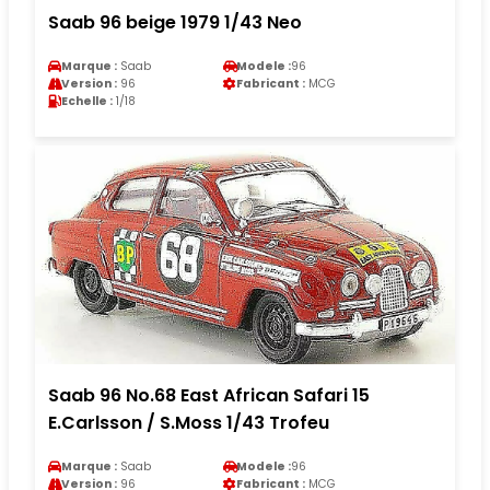
Saab 96 beige 1979 1/43 Neo
Marque :
Saab
Modele :
96
Version :
96
Fabricant :
MCG
Echelle :
1/18
Saab 96 No.68 East African Safari 15
E.Carlsson / S.Moss 1/43 Trofeu
Marque :
Saab
Modele :
96
Version :
96
Fabricant :
MCG