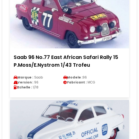
Saab 96 No.77 East African Safari Rally 15
P.Moss/E.Nystrom 1/43 Trofeu
Marque :
Saab
Modele :
96
Version :
96
Fabricant :
MCG
Echelle :
1/18