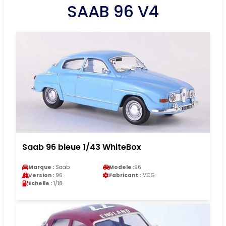
SAAB 96 V4
Saab 96 bleue 1/43 WhiteBox
Marque :
Saab
Modele :
96
Version :
96
Fabricant :
MCG
Echelle :
1/18