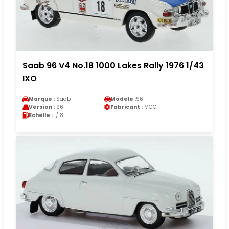
Saab 96 V4 No.18 1000 Lakes Rally 1976 1/43
IXO
Marque :
Saab
Modele :
96
Version :
96
Fabricant :
MCG
Echelle :
1/18