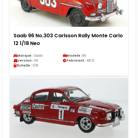
Saab 96 No.303 Carlsson Rally Monte Carlo
12 1/18 Neo
Marque :
Saab
Modele :
96
Version :
96
Fabricant :
MCG
Echelle :
1/18