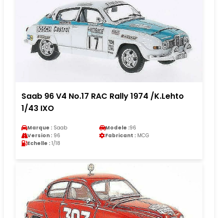
Saab 96 V4 No.17 RAC Rally 1974 /K.Lehto
1/43 IXO
Marque :
Saab
Modele :
96
Version :
96
Fabricant :
MCG
Echelle :
1/18