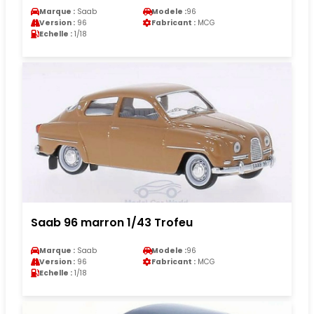
Marque :
Saab
Modele :
96
Version :
96
Fabricant :
MCG
Echelle :
1/18
Saab 96 marron 1/43 Trofeu
Marque :
Saab
Modele :
96
Version :
96
Fabricant :
MCG
Echelle :
1/18