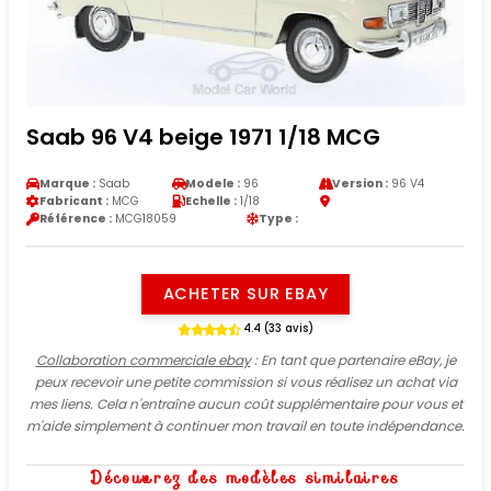
Saab 96 V4 beige 1971 1/18 MCG
Marque :
Saab
Modele :
96
Version :
96 V4
Fabricant :
MCG
Echelle :
1/18
Référence :
MCG18059
Type :
ACHETER SUR EBAY
4.4 (33 avis)
Collaboration commerciale ebay
: En tant que partenaire eBay, je
peux recevoir une petite commission si vous réalisez un achat via
mes liens. Cela n'entraîne aucun coût supplémentaire pour vous et
m'aide simplement à continuer mon travail en toute indépendance.
Découvrez des modèles similaires