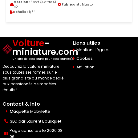
Version :
Sport Quattro S1
Fabricant :
Maisto
e2
Echelle :
1/64
Voiture
-
Liens utiles
miniature.com
Mentions légales
Cookies
Un site de passionné pour passionné(e)s
Découvrez la voiture miniature
Affiliation
sous toutes ses formes sur le
plus grand site du monde dédié
aux passionnés de modèles
réduits !
Contact & Info
Maquette Mobylette
SEO par
Laurent Bousquet
Page consultee le 2026 08
06