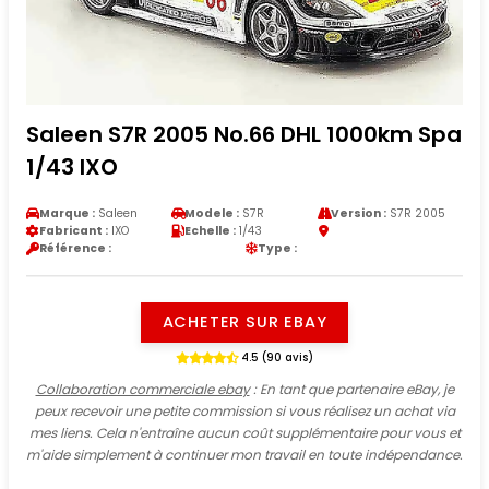
Saleen S7R 2005 No.66 DHL 1000km Spa
1/43 IXO
Marque :
Saleen
Modele :
S7R
Version :
S7R 2005
Fabricant :
IXO
Echelle :
1/43
Référence :
Type :
ACHETER SUR EBAY
4.5 (90 avis)
Collaboration commerciale ebay
: En tant que partenaire eBay, je
peux recevoir une petite commission si vous réalisez un achat via
mes liens. Cela n'entraîne aucun coût supplémentaire pour vous et
m'aide simplement à continuer mon travail en toute indépendance.