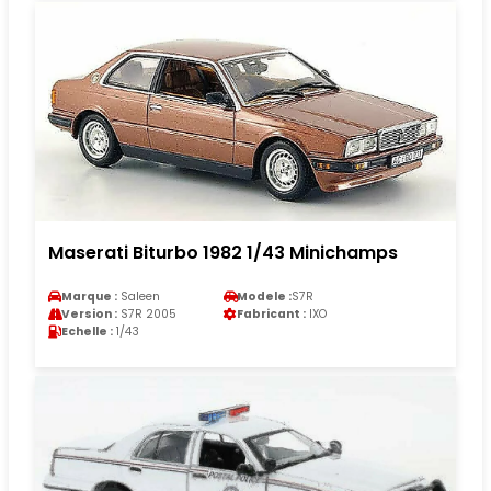
Maserati Biturbo 1982 1/43 Minichamps
Marque :
Saleen
Modele :
S7R
Version :
S7R 2005
Fabricant :
IXO
Echelle :
1/43