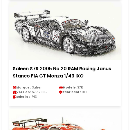
Saleen S7R 2005 No.20 RAM Racing Janus
Stanco FIA GT Monza 1/43 IXO
Marque :
Saleen
Modele :
S7R
Version :
S7R 2005
Fabricant :
IXO
Echelle :
1/43