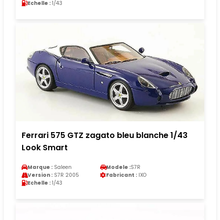
Echelle :
1/43
Ferrari 575 GTZ zagato bleu blanche 1/43
Look Smart
Marque :
Saleen
Modele :
S7R
Version :
S7R 2005
Fabricant :
IXO
Echelle :
1/43