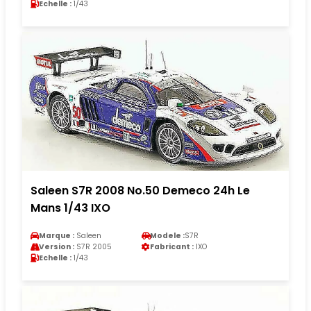
Echelle :
1/43
Saleen S7R 2008 No.50 Demeco 24h Le
Mans 1/43 IXO
Marque :
Saleen
Modele :
S7R
Version :
S7R 2005
Fabricant :
IXO
Echelle :
1/43