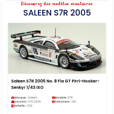
Découvrez des modèles similaires
SALEEN S7R 2005
Saleen S7R 2005 No. 8 Fia GT Pirri-Hooker-
Senkyr 1/43 IXO
Marque :
Saleen
Modele :
S7R
Version :
S7R 2005
Fabricant :
IXO
Echelle :
1/43