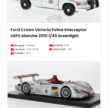
Ford Crown Victoria Police Interceptor
USPS blanche 2010 1/43 Greenlight
Marque :
Saleen
Modele :
S7R
Version :
S7R 2005
Fabricant :
IXO
Echelle :
1/43