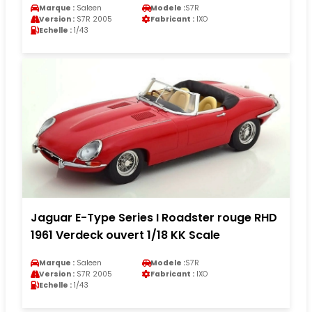
Marque :
Saleen
Modele :
S7R
Version :
S7R 2005
Fabricant :
IXO
Echelle :
1/43
Jaguar E-Type Series I Roadster rouge RHD
1961 Verdeck ouvert 1/18 KK Scale
Marque :
Saleen
Modele :
S7R
Version :
S7R 2005
Fabricant :
IXO
Echelle :
1/43