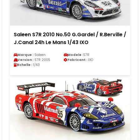
Saleen S7R 2010 No.50 G.Gardel / R.Berville /
J.Canal 24h Le Mans 1/43 IXO
Marque :
Saleen
Modele :
S7R
Version :
S7R 2005
Fabricant :
IXO
Echelle :
1/43