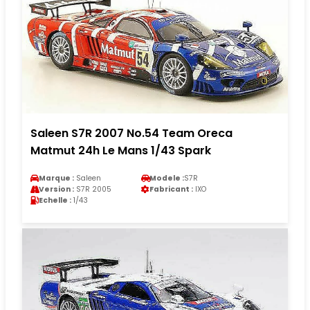
Saleen S7R 2007 No.54 Team Oreca
Matmut 24h Le Mans 1/43 Spark
Marque :
Saleen
Modele :
S7R
Version :
S7R 2005
Fabricant :
IXO
Echelle :
1/43