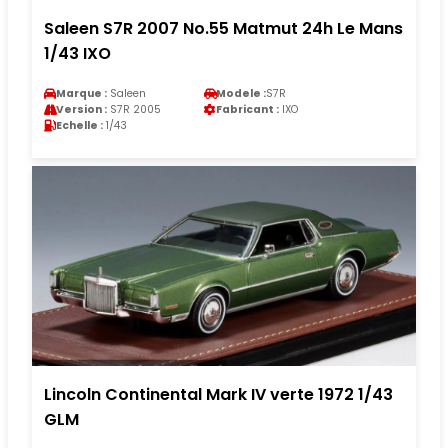
Saleen S7R 2007 No.55 Matmut 24h Le Mans
1/43 IXO
Marque :
Saleen
Modele :
S7R
Version :
S7R 2005
Fabricant :
IXO
Echelle :
1/43
Lincoln Continental Mark IV verte 1972 1/43
GLM