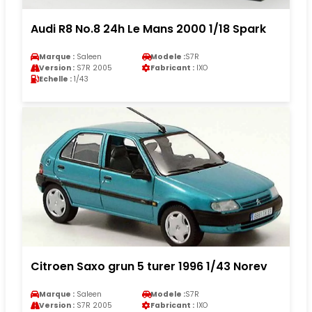
Audi R8 No.8 24h Le Mans 2000 1/18 Spark
Marque :
Saleen
Modele :
S7R
Version :
S7R 2005
Fabricant :
IXO
Echelle :
1/43
Citroen Saxo grun 5 turer 1996 1/43 Norev
Marque :
Saleen
Modele :
S7R
Version :
S7R 2005
Fabricant :
IXO