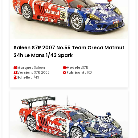
Saleen S7R 2007 No.55 Team Oreca Matmut
24h Le Mans 1/43 Spark
Marque :
Saleen
Modele :
S7R
Version :
S7R 2005
Fabricant :
IXO
Echelle :
1/43