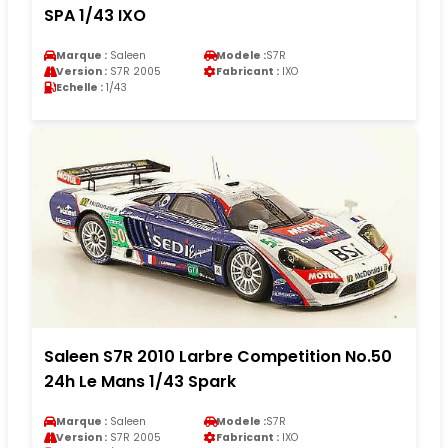
SPA 1/43 IXO
Marque :
Saleen
Modele :
S7R
Version :
S7R 2005
Fabricant :
IXO
Echelle :
1/43
Saleen S7R 2010 Larbre Competition No.50
24h Le Mans 1/43 Spark
Marque :
Saleen
Modele :
S7R
Version :
S7R 2005
Fabricant :
IXO