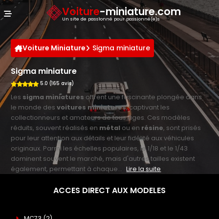
Panneau de gestion des cookies
Voiture
-miniature.com
Un site de passionné pour passionné(e)s
Voiture Miniature
Sigma miniature
Sigma miniature
5.0 (165 avis)
Les
sigma miniatures
offrent une fascinante plongée dans
le monde des
voitures miniatures
, captivant les
collectionneurs et amateurs de tous âges. Ces modèles
réduits, souvent réalisés en
métal
ou en
résine
, sont prisés
pour leur attention aux détails et leur fidélité aux véhicules
originaux. Parmi les échelles populaires, le 1/18 et le 1/43
dominent souvent le marché, mais d'autres tailles existent
également, permettant à chaque...
Lire la suite
ACCES DIRECT AUX MODELES
MC73
(2)