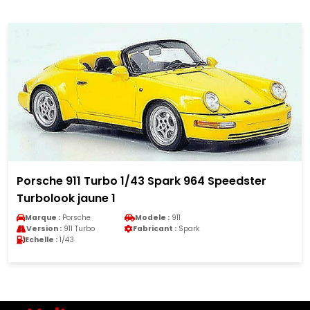
Porsche 911 Turbo 1/43 Spark 964 Speedster
Turbolook jaune 1
Marque :
Porsche
Modele :
911
Version :
911 Turbo
Fabricant :
Spark
Echelle :
1/43