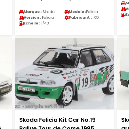
M
V
Marque :
Skoda
Modele :
Felicia
E
Version :
Felicia
Fabricant :
IXO
Echelle :
1/43
Skoda Felicia Kit Car No.19
Sk
6
Rallye Tour de Corse 1995
gr