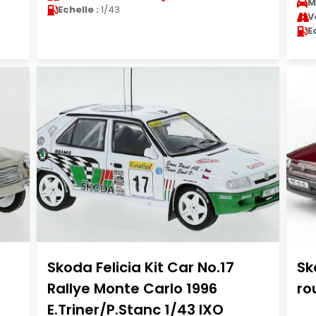
M
Echelle :
1/43
V
E
Skoda Felicia Kit Car No.17
Sk
Rallye Monte Carlo 1996
ro
E.Triner/P.Stanc 1/43 IXO