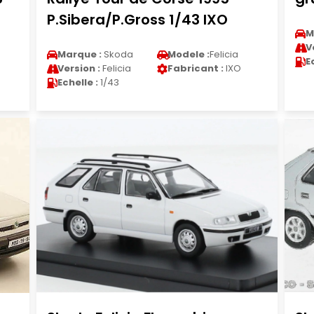
P.Sibera/P.Gross 1/43 IXO
M
V
Marque :
Skoda
Modele :
Felicia
E
Version :
Felicia
Fabricant :
IXO
Echelle :
1/43