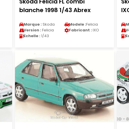
Skoda Felicia FL combi
Sk
blanche 1998 1/43 Abrex
IX
Marque :
Skoda
Modele :
Felicia
M
Version :
Felicia
Fabricant :
IXO
V
Echelle :
1/43
E