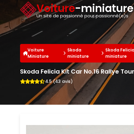
Panneau de gestion des cookies
Voiture
-miniatur
Un site de passionné pour passionné(e)s
Voiture
Skoda
Skoda Felici
Miniature
miniature
miniature
Skoda Felicia Kit Car No.16 Rallye Tou
4.5 (43 avis)