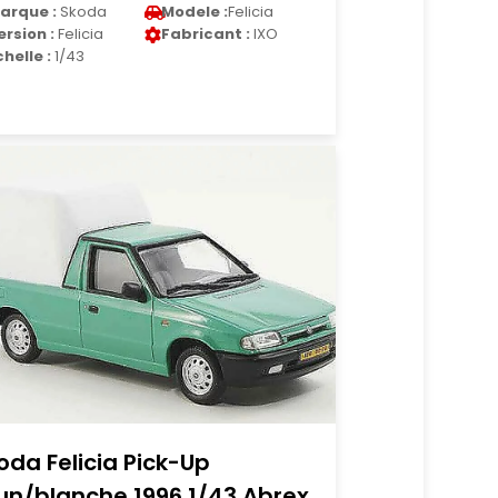
arque :
Skoda
Modele :
Felicia
ersion :
Felicia
Fabricant :
IXO
chelle :
1/43
oda Felicia Pick-Up
un/blanche 1996 1/43 Abrex