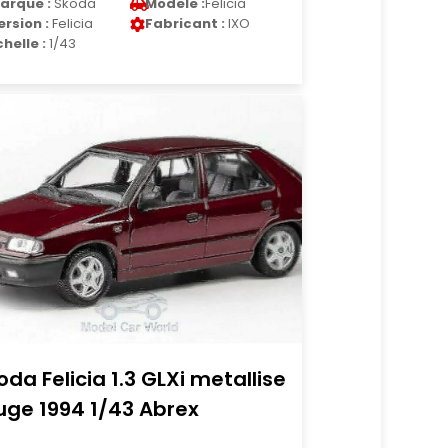
arque :
Skoda
Modele :
Felicia
ersion :
Felicia
Fabricant :
IXO
chelle :
1/43
oda Felicia 1.3 GLXi metallise
uge 1994 1/43 Abrex