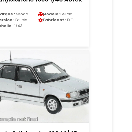
arque :
Skoda
Modele :
Felicia
ersion :
Felicia
Fabricant :
IXO
chelle :
1/43