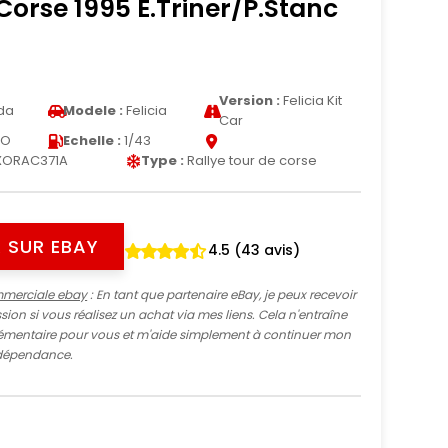
Corse 1995 E.Triner/P.Stanc
Version :
Felicia Kit
da
Modele :
Felicia
Car
XO
Echelle :
1/43
XORAC371A
Type :
Rallye tour de corse
 SUR EBAY
4.5 (43 avis)
mmerciale ebay
: En tant que partenaire eBay, je peux recevoir
ion si vous réalisez un achat via mes liens. Cela n'entraîne
mentaire pour vous et m'aide simplement à continuer mon
indépendance.