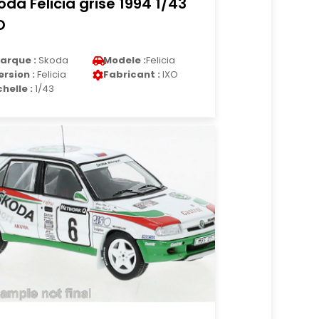
oda Felicia grise 1994 1/43
O
arque :
Skoda
Modele :
Felicia
ersion :
Felicia
Fabricant :
IXO
chelle :
1/43