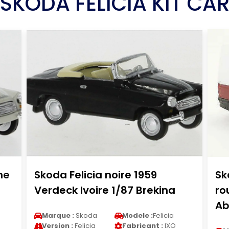
SKODA FELICIA KIT CA
he
Skoda Felicia noire 1959
Sk
Verdeck Ivoire 1/87 Brekina
ro
Ab
Marque :
Skoda
Modele :
Felicia
Version :
Felicia
Fabricant :
IXO