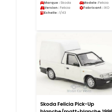
Marque :
Skoda
Modele :
Felicia
Version :
Felicia
Fabricant :
IXO
Echelle :
1/43
Skoda Felicia Pick-Up
blanche/matt-blanche 199