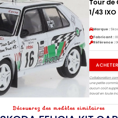
Tour de 
1/43 IXO
Marque :
Sko
Fabricant :
I
Référence :
I
ACHETER
Collaboration co
une petite commiss
aucun coût supplé
travail en toute 
Découvrez des modèles similaires