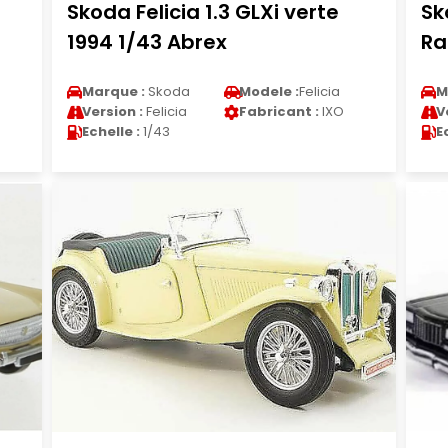
Skoda Felicia 1.3 GLXi verte
Sk
1994 1/43 Abrex
Ra
Marque :
Skoda
Modele :
Felicia
M
Version :
Felicia
Fabricant :
IXO
V
Echelle :
1/43
E