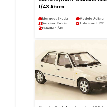
1/43 Abrex
Marque :
Skoda
Modele :
Felicia
Version :
Felicia
Fabricant :
IXO
Echelle :
1/43