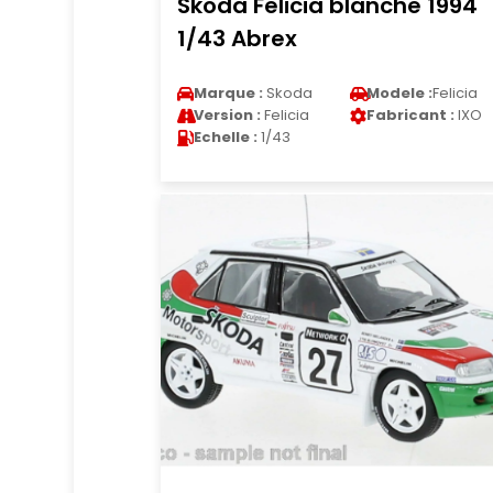
Skoda Felicia blanche 1994
1/43 Abrex
Marque :
Skoda
Modele :
Felicia
Version :
Felicia
Fabricant :
IXO
Echelle :
1/43