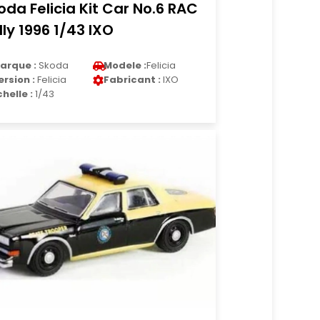
oda Felicia Kit Car No.6 RAC
lly 1996 1/43 IXO
arque :
Skoda
Modele :
Felicia
ersion :
Felicia
Fabricant :
IXO
chelle :
1/43