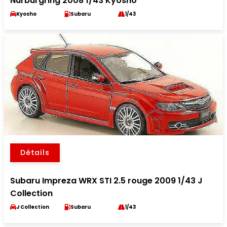
Nurburgring 2008 1/43 Kyosho
Kyosho
Subaru
1/43
Détails
Subaru Impreza WRX STI 2.5 rouge 2009 1/43 J
Collection
J Collection
Subaru
1/43