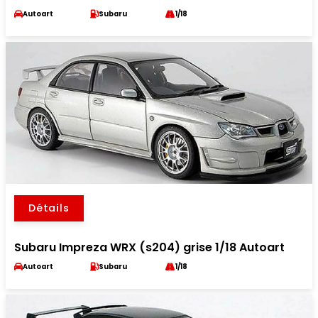
Autoart
Subaru
1/18
Détails
Subaru Impreza WRX (s204) grise 1/18 Autoart
Autoart
Subaru
1/18