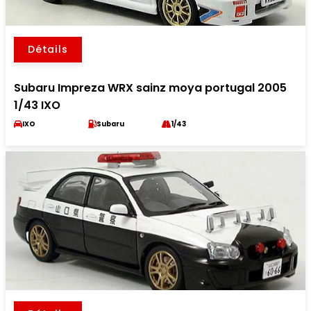
Détails
Subaru Impreza WRX sainz moya portugal 2005
1/43 IXO
IXO
Subaru
1/43