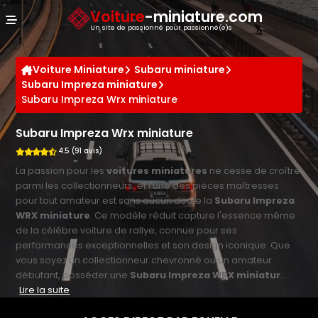
Panneau de gestion des cookies
Voiture
-miniature.com
Un site de passionné pour passionné(e)s
Voiture Miniature
Subaru miniature
Subaru Impreza miniature
Subaru Impreza Wrx miniature
Subaru Impreza Wrx miniature
4.5 (91 avis)
La passion pour les
voitures miniatures
ne cesse de croître
parmi les collectionneurs, et l'une des pièces maîtresses
pour tout amateur est sans aucun doute la
Subaru Impreza
WRX miniature
. Ce modèle réduit capture l'essence même
de la célèbre voiture de rallye, connue pour ses
performances exceptionnelles et son design iconique. Que
vous soyez un collectionneur chevronné ou un amateur
débutant, posséder une
Subaru Impreza WRX miniatur
...
Lire la suite