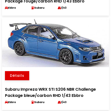
Package rouge/carbon RHD 1/43 Ebbro
Ebbro
Subaru
1/43
Détails
Subaru Impreza WRX STI S206 NBR Challenge
Package bleue/carbon RHD 1/43 Ebbro
Ebbro
Subaru
1/43