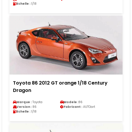
Echelle :
1/18
Toyota 86 2012 GT orange 1/18 Century
Dragon
Marque :
Toyota
Modele :
86
Version :
86
Fabricant :
AUTOart
Echelle :
1/18