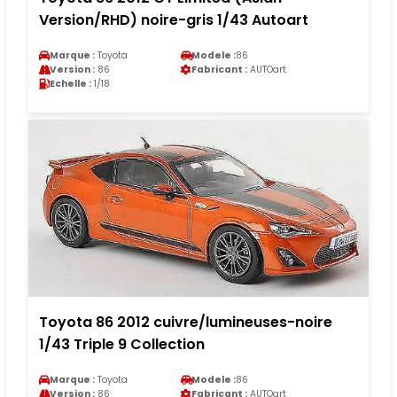
Version/RHD) noire-gris 1/43 Autoart
Marque :
Toyota
Modele :
86
Version :
86
Fabricant :
AUTOart
Echelle :
1/18
Toyota 86 2012 cuivre/lumineuses-noire
1/43 Triple 9 Collection
Marque :
Toyota
Modele :
86
Version :
86
Fabricant :
AUTOart