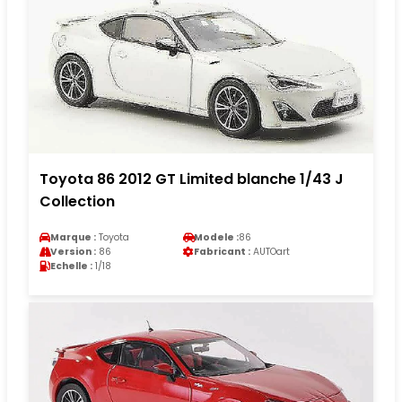
Toyota 86 2012 GT Limited blanche 1/43 J
Collection
Marque :
Toyota
Modele :
86
Version :
86
Fabricant :
AUTOart
Echelle :
1/18