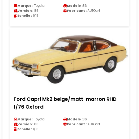
Marque :
Toyota
Modele :
86
Version :
86
Fabricant :
AUTOart
Echelle :
1/18
Ford Capri Mk2 beige/matt-marron RHD
1/76 Oxford
Marque :
Toyota
Modele :
86
Version :
86
Fabricant :
AUTOart
Echelle :
1/18