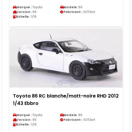
Marque :
Toyota
Modele :
86
Version :
86
Fabricant :
AUTOart
Echelle :
1/18
Toyota 86 RC blanche/matt-noire RHD 2012
1/43 Ebbro
Marque :
Toyota
Modele :
86
Version :
86
Fabricant :
AUTOart
Echelle :
1/18