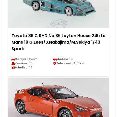
Toyota 86 C RHD No.36 Leyton House 24h Le
Mans 19 G.Lees/S.Nakajima/M.Sekiya 1/43
Spark
Marque :
Toyota
Modele :
86
Version :
86
Fabricant :
AUTOart
Echelle :
1/18