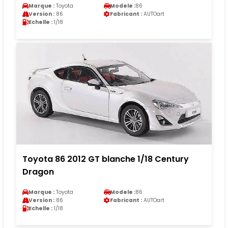
Marque :
Toyota
Modele :
86
Version :
86
Fabricant :
AUTOart
Echelle :
1/18
Toyota 86 2012 GT blanche 1/18 Century
Dragon
Marque :
Toyota
Modele :
86
Version :
86
Fabricant :
AUTOart
Echelle :
1/18