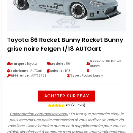
Toyota 86 Rocket Bunny Rocket Bunny
grise noire Felgen 1/18 AUTOart
Version :
86 Rocket
Marque :
Toyota
Modele :
86
Bunny
Fabricant :
AUTOart
Echelle :
1/18
Référence :
AAT78759
Type :
Rocket bunny
ACHETER SUR EBAY
4.9 (75 avis)
Collaboration commerciale ebay
: En tant que partenaire eBay, je
peux recevoir une petite commission si vous réalisez un achat via
mes liens. Cela n'entraîne aucun coût supplémentaire pour vous et
m'aide simplement à continuer mon travail en toute indépendance.