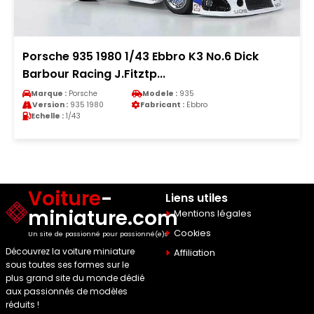
Porsche 935 1980 1/43 Ebbro K3 No.6 Dick
Barbour Racing J.Fitztp...
Marque :
Porsche
Modele :
935
Version :
935 1980
Fabricant :
Ebbro
Echelle :
1/43
Voiture
-
Liens utiles
miniature.com
Mentions légales
Cookies
Un site de passionné pour passionné(e)s
Découvrez la voiture miniature
Affiliation
sous toutes ses formes sur le
plus grand site du monde dédié
aux passionnés de modèles
réduits !