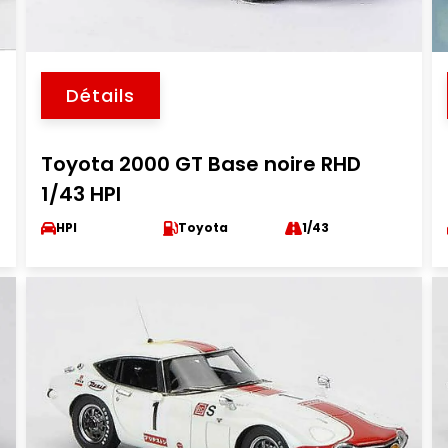
Détails
Toyota 2000 GT Base noire RHD
1/43 HPI
HPI
Toyota
1/43