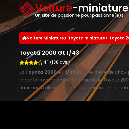
Panneau de gestion des cookies
Voiture
-miniatur
Un site de passionné pour passionné(e)s
Voiture Miniature
Toyota miniature
Toyota 2
Toyota 2000 Gt 1/43
4.1 (138 avis)
La
Toyota 2000 GT 1/43
est une pièce de choix 
la performance emblématique de la Toyota 2000 
dans une taille qui s'adapte parfaitement à tout