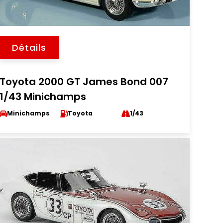
Détails
Toyota 2000 GT James Bond 007
1/43 Minichamps
Minichamps
Toyota
1/43