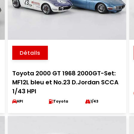
Détails
Toyota 2000 GT 1968 2000GT-Set:
MF12L bleu et No.23 D.Jordan SCCA
1/43 HPI
HPI
Toyota
1/43