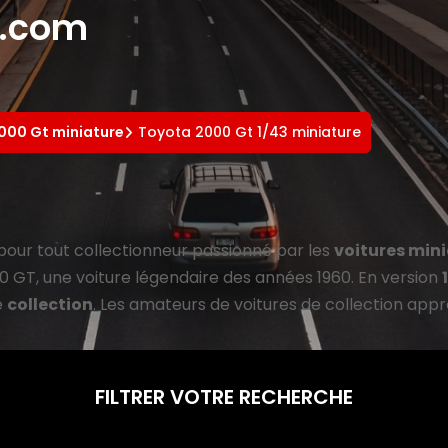
e.com
000 Gt miniature
Toyota 2000 Gt 1/43 miniature
pour tout collectionneur passionné par les
voitures min
GT, une voiture légendaire des années 1960. En version
e
collection
. Les amateurs de voitures de collection appr
FILTRER VOTRE RECHERCHE