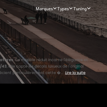
Marques
Types
Tuning
iatures
. Ce modèle réduit incarne l'élégance et
1/43
, elle capte les détails luxueux de l'original
écient particulièrement cette �...
Lire la suite