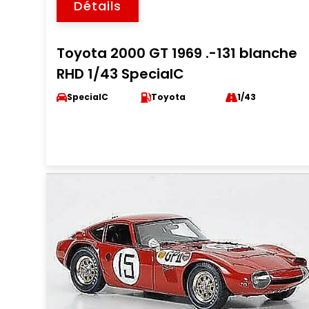
Détails
Toyota 2000 GT 1969 .-131 blanche
RHD 1/43 SpecialC
SpecialC
Toyota
1/43