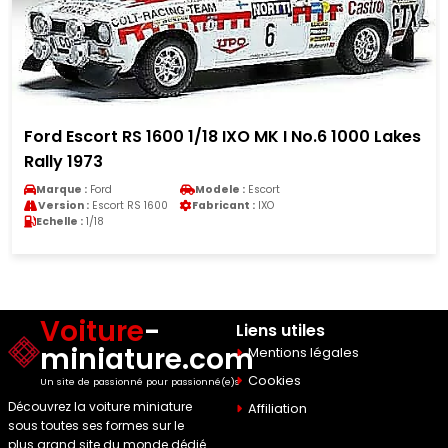
Ford Escort RS 1600 1/18 IXO MK I No.6 1000 Lakes
Rally 1973
Marque :
Ford
Modele :
Escort
Version :
Escort RS 1600
Fabricant :
IXO
Echelle :
1/18
Voiture
-
Liens utiles
miniature.com
Mentions légales
Cookies
Un site de passionné pour passionné(e)s
Découvrez la voiture miniature
Affiliation
sous toutes ses formes sur le
plus grand site du monde dédié