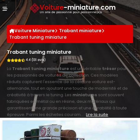
Panneau de gestion des cookies
Voiture
-miniature.com
Un site de passionné pour passionné(e)s
Voiture Miniature
Trabant miniature
Trabant tuning miniature
Trabant tuning miniature
4.4 (131 avis)
La
Trabant tuning miniature
est un véritable
trésor
pour
les passionnés de voitures de collection. Ces modèles
réduits capturent l'essence de la célèbre voiture est-
allemande, tout en ajoutant une touche de modernité et de
créativité à travers le tuning. Les
miniatures
sont souvent
fabriquées en métal ou en résine, deux matériaux qui
garantissent une grande précision et une durabilité à toute
épreuve. Parmi les échelles couram...
Lire la suite