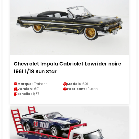
Chevrolet Impala Cabriolet Lowrider noire
1961 1/18 Sun Star
Marque :
Trabant
Modele :
601
Version :
601
Fabricant :
Busch
Echelle :
1/87