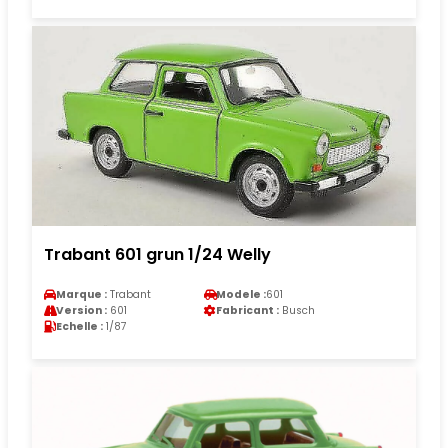
Trabant 601 grun 1/24 Welly
Marque :
Trabant
Modele :
601
Version :
601
Fabricant :
Busch
Echelle :
1/87