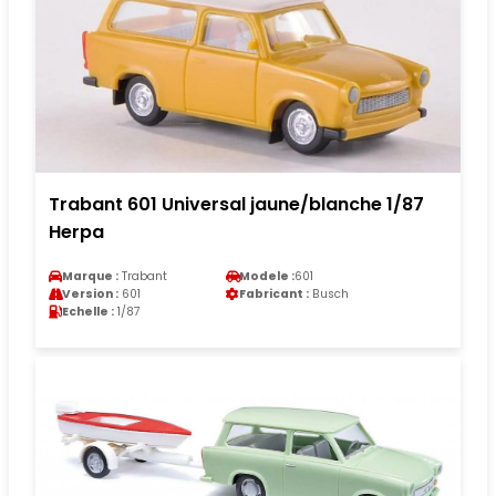
Trabant 601 Universal jaune/blanche 1/87
Herpa
Marque :
Trabant
Modele :
601
Version :
601
Fabricant :
Busch
Echelle :
1/87