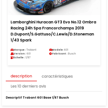
Lamborghini Huracan GT3 Evo No.12 Ombra
Racing 24h Spa Francorchamps 2019
D.Dupont/S.Gattuso/C.Lewis/D.Stoneman
1/43 Spark
Marque :
Trabant
Modele :
601
Version :
601
Fabricant :
Busch
Echelle :
1/87
description
caractéristiques
Les 10 derniers avis
Descriptif Trabant 601 Base 1/87 Busch