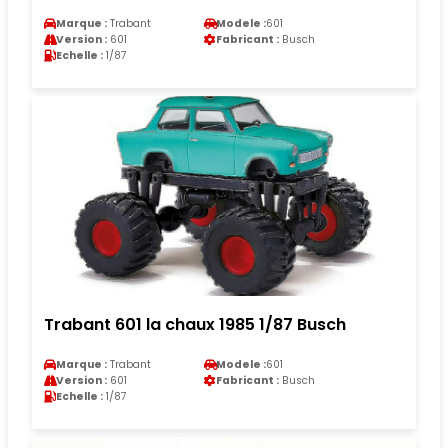
Marque :
Trabant
Modele :
601
Version :
601
Fabricant :
Busch
Echelle :
1/87
Trabant 601 la chaux 1985 1/87 Busch
Marque :
Trabant
Modele :
601
Version :
601
Fabricant :
Busch
Echelle :
1/87