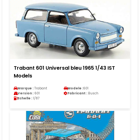
Trabant 601 Universal bleu 1965 1/43 IST
Models
Marque :
Trabant
Modele :
601
Version :
601
Fabricant :
Busch
Echelle :
1/87