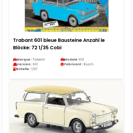
Trabant 601 bleue Bausteine Anzahl le
Blöcke: 72 1/35 Cobi
Marque :
Trabant
Modele :
601
Version :
601
Fabricant :
Busch
Echelle :
1/87