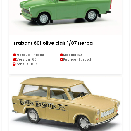
Trabant 601 olive clair 1/87 Herpa
Marque :
Trabant
Modele :
601
Version :
601
Fabricant :
Busch
Echelle :
1/87