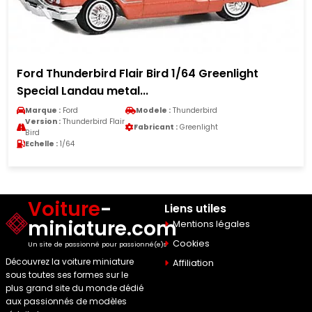
Ford Thunderbird Flair Bird 1/64 Greenlight
Special Landau metal...
Marque :
Ford
Modele :
Thunderbird
Version :
Thunderbird Flair
Fabricant :
Greenlight
Bird
Echelle :
1/64
Voiture
-
Liens utiles
miniature.com
Mentions légales
Cookies
Un site de passionné pour passionné(e)s
Découvrez la voiture miniature
Affiliation
sous toutes ses formes sur le
plus grand site du monde dédié
aux passionnés de modèles