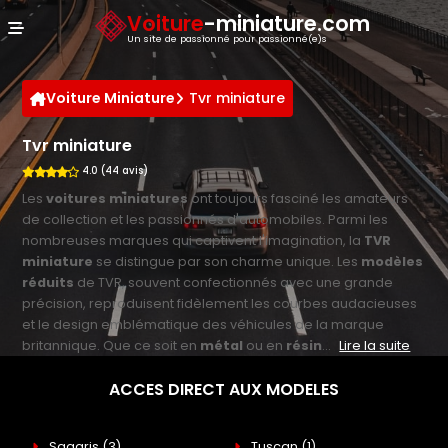
Panneau de gestion des cookies
Voiture
-miniature.com
Un site de passionné pour passionné(e)s
Voiture Miniature
Tvr miniature
Tvr miniature
4.0 (44 avis)
Les
voitures miniatures
ont toujours fasciné les amateurs
de collection et les passionnés d'automobiles. Parmi les
nombreuses marques qui captivent l'imagination, la
TVR
miniature
se distingue par son charme unique. Les
modèles
réduits
de TVR, souvent confectionnés avec une grande
précision, reproduisent fidèlement les courbes audacieuses
et le design emblématique des véhicules de la marque
britannique. Que ce soit en
métal
ou en
résin
...
Lire la suite
ACCES DIRECT AUX MODELES
Sagaris
(3)
Tuscan
(1)