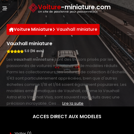
Panneau de gestion des cookies
Voiture
-miniature.com
Un site de passionné pour passionné(e)s
Voiture Miniature
Vauxhall miniature
Vauxhall miniature
5.0 (116 avis)
Les
vauxhall miniature
sont des trésors prisés par les
passionnés de voitures miniatures et de modèles réduits.
Parmi les collectionneurs, les voitures de collection à l'échelle
1/43 sont particulièrement appréciées, bien que d'autres
échelles comme 1/18 et 1/64 soient également populaires. Les
modèles emblématiques de Vauxhall, comme la Vauxhall
Astra et la Vauxhall Viva, sont souvent reproduits avec une
précision incroyable. Ces ...
Lire la suite
ACCES DIRECT AUX MODELES
Victor
(1)