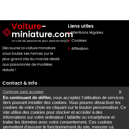
Voiture
-
Liens utiles
miniature.com
Mentions légales
Cookies
Un site de passionné pour passionné(e)s
Découvrez la voiture miniature
Affiliation
sous toutes ses formes sur le
plus grand site du monde dédié
aux passionnés de modèles
réduits !
Contact & Info
Maquette Mobylette
Continuer sans accepter
X
En continuant de défiler,
vous acceptez l'utilisation de services
SEO par
Laurent Bousquet
tiers pouvant installer des cookies. Vous pouvez désactiver les
cookies de votre choix en cliquant sur le bouton personnaliser. Ce
Page consultee le 2026 08
site utilise des cookies pour stocker et accéder à des
09
informations sur votre ordinateur / tablette ou smartphone et
Mais pourquoi le KI87 2026
traiter les données avec votre consentement. Ces cookies
permettent d'assurer le fonctionnement du site, mesurer sa
08 09