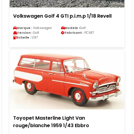
Volkswagen Golf 4 GTI p.i.m.p 1/18 Revell
Marque :
Volkswagen
Modele :
Golf
Version :
Golf
Fabricant :
PCX87
Echelle :
1/87
Toyopet Masterline Light Van
rouge/blanche 1959 1/43 Ebbro