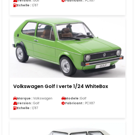
Version :
Golf
Fabricant :
PCX87
Echelle :
1/87
Volkswagen Golf I verte 1/24 WhiteBox
Marque :
Volkswagen
Modele :
Golf
Version :
Golf
Fabricant :
PCX87
Echelle :
1/87