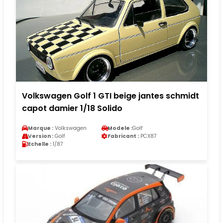
Volkswagen Golf 1 GTI beige jantes schmidt
capot damier 1/18 Solido
Marque :
Volkswagen
Modele :
Golf
Version :
Golf
Fabricant :
PCX87
Echelle :
1/87