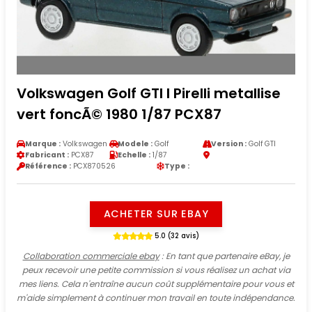
Volkswagen Golf GTI I Pirelli metallise
vert foncÃ© 1980 1/87 PCX87
Marque :
Volkswagen
Modele :
Golf
Version :
Golf GTI
Fabricant :
PCX87
Echelle :
1/87
Référence :
PCX870526
Type :
ACHETER SUR EBAY
5.0 (32 avis)
Collaboration commerciale ebay
: En tant que partenaire eBay, je
peux recevoir une petite commission si vous réalisez un achat via
mes liens. Cela n'entraîne aucun coût supplémentaire pour vous et
m'aide simplement à continuer mon travail en toute indépendance.