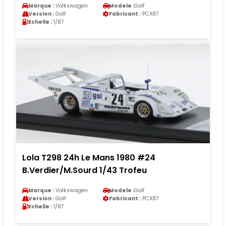
Marque :
Volkswagen
Modele :
Golf
Version :
Golf
Fabricant :
PCX87
Echelle :
1/87
Lola T298 24h Le Mans 1980 #24
B.Verdier/M.Sourd 1/43 Trofeu
Marque :
Volkswagen
Modele :
Golf
Version :
Golf
Fabricant :
PCX87
Echelle :
1/87