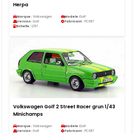
Herpa
Marque :
Volkswagen
Modele :
Golf
Version :
Golf
Fabricant :
PCX87
Echelle :
1/87
Volkswagen Golf 2 Street Racer grun 1/43
Minichamps
Marque :
Volkswagen
Modele :
Golf
Version :
Golf
Fabricant :
PCX87