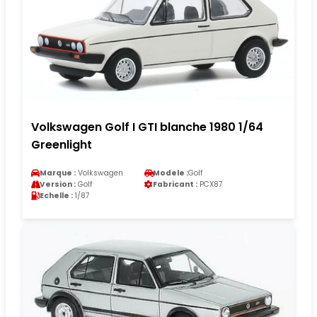
Volkswagen Golf I GTI blanche 1980 1/64
Greenlight
Marque :
Volkswagen
Modele :
Golf
Version :
Golf
Fabricant :
PCX87
Echelle :
1/87