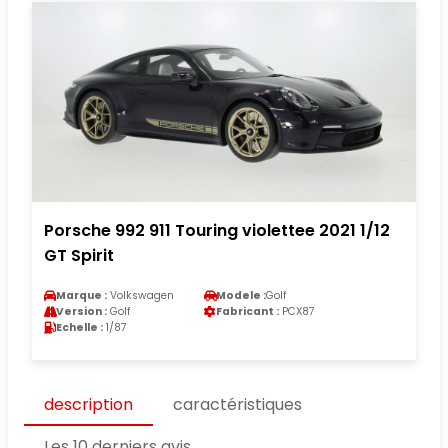
Porsche 992 911 Touring violettee 2021 1/12
GT Spirit
Marque :
Volkswagen
Modele :
Golf
Version :
Golf
Fabricant :
PCX87
Echelle :
1/87
description
caractéristiques
Les 10 derniers avis