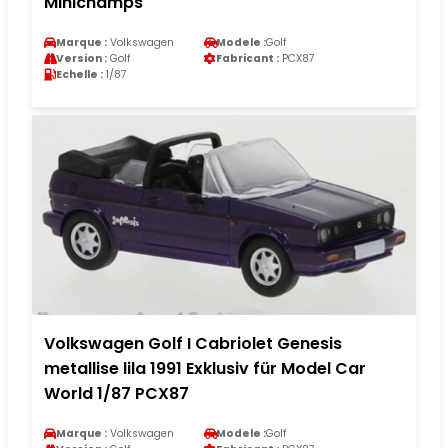
Minichamps
Marque :
Volkswagen
Modele :
Golf
Version :
Golf
Fabricant :
PCX87
Echelle :
1/87
Volkswagen Golf I Cabriolet Genesis
metallise lila 1991 Exklusiv für Model Car
World 1/87 PCX87
Marque :
Volkswagen
Modele :
Golf