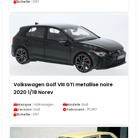
Echelle :
1/87
Volkswagen Golf VIII GTI metallise noire
2020 1/18 Norev
Marque :
Volkswagen
Modele :
Golf
Version :
Golf
Fabricant :
PCX87
Echelle :
1/87