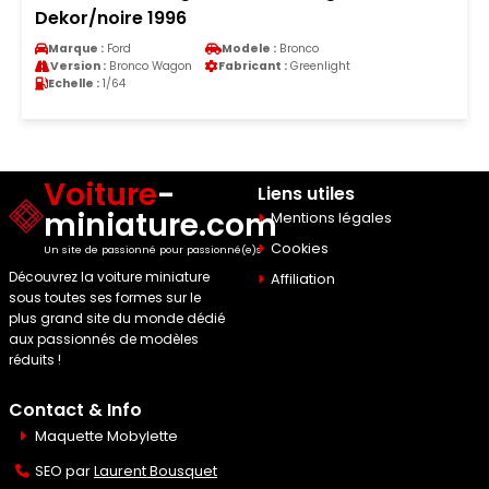
Dekor/noire 1996
Marque :
Ford
Modele :
Bronco
Version :
Bronco Wagon
Fabricant :
Greenlight
Echelle :
1/64
Voiture
-
Liens utiles
miniature.com
Mentions légales
Cookies
Un site de passionné pour passionné(e)s
Découvrez la voiture miniature
Affiliation
sous toutes ses formes sur le
plus grand site du monde dédié
aux passionnés de modèles
réduits !
Contact & Info
Maquette Mobylette
SEO par
Laurent Bousquet