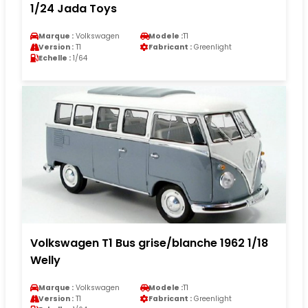
1/24 Jada Toys
Marque :
Volkswagen
Modele :
T1
Version :
T1
Fabricant :
Greenlight
Echelle :
1/64
Volkswagen T1 Bus grise/blanche 1962 1/18
Welly
Marque :
Volkswagen
Modele :
T1
Version :
T1
Fabricant :
Greenlight