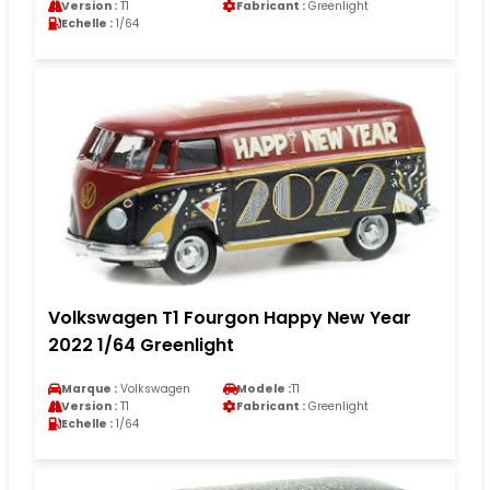
Version :
T1
Fabricant :
Greenlight
Echelle :
1/64
Volkswagen T1 Fourgon Happy New Year
2022 1/64 Greenlight
Marque :
Volkswagen
Modele :
T1
Version :
T1
Fabricant :
Greenlight
Echelle :
1/64