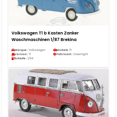
Volkswagen T1 b Kasten Zanker
Waschmaschinen 1/87 Brekina
Marque :
Volkswagen
Modele :
T1
Version :
T1
Fabricant :
Greenlight
Echelle :
1/64