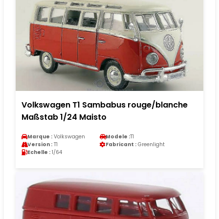
Volkswagen T1 Sambabus rouge/blanche
Maßstab 1/24 Maisto
Marque :
Volkswagen
Modele :
T1
Version :
T1
Fabricant :
Greenlight
Echelle :
1/64