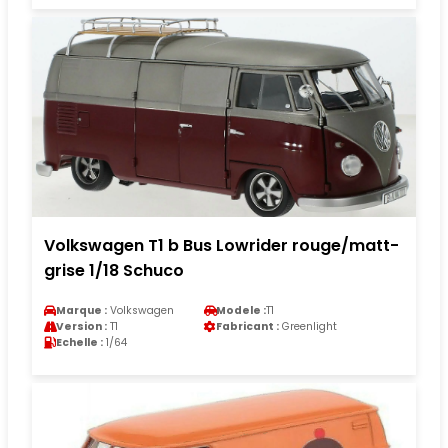
Volkswagen T1 b Bus Lowrider rouge/matt-
grise 1/18 Schuco
Marque :
Volkswagen
Modele :
T1
Version :
T1
Fabricant :
Greenlight
Echelle :
1/64