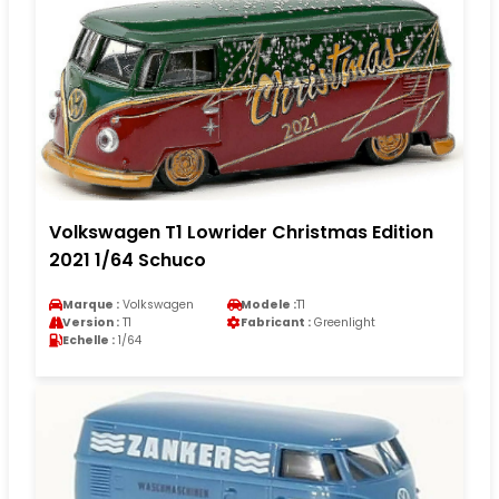
Volkswagen T1 Lowrider Christmas Edition
2021 1/64 Schuco
Marque :
Volkswagen
Modele :
T1
Version :
T1
Fabricant :
Greenlight
Echelle :
1/64