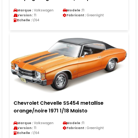
Marque :
Volkswagen
Modele :
T1
Version :
T1
Fabricant :
Greenlight
Echelle :
1/64
Chevrolet Chevelle SS454 metallise
orange/noire 1971 1/18 Maisto
Marque :
Volkswagen
Modele :
T1
Version :
T1
Fabricant :
Greenlight
Echelle :
1/64