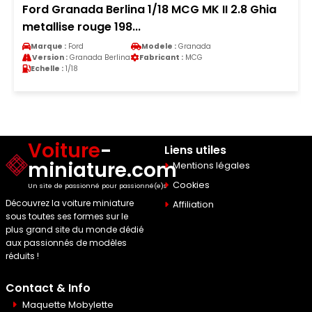
Ford Granada Berlina 1/18 MCG MK II 2.8 Ghia
metallise rouge 198...
Marque :
Ford
Modele :
Granada
Version :
Granada Berlina
Fabricant :
MCG
Echelle :
1/18
Voiture
-
Liens utiles
miniature.com
Mentions légales
Cookies
Un site de passionné pour passionné(e)s
Découvrez la voiture miniature
Affiliation
sous toutes ses formes sur le
plus grand site du monde dédié
aux passionnés de modèles
réduits !
Contact & Info
Maquette Mobylette