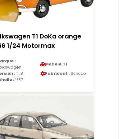
lkswagen T1 DoKa orange
66 1/24 Motormax
arque :
Modele :
T1
olkswagen
ersion :
T1 B
Fabricant :
Schuco
chelle :
1/87