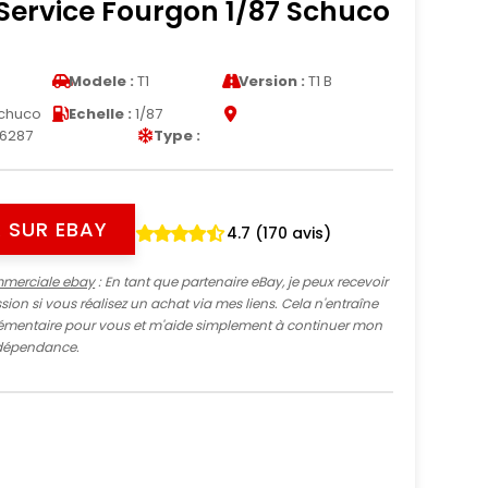
Service Fourgon 1/87 Schuco
Modele :
T1
Version :
T1 B
chuco
Echelle :
1/87
6287
Type :
 SUR EBAY
4.7 (170 avis)
mmerciale ebay
: En tant que partenaire eBay, je peux recevoir
ion si vous réalisez un achat via mes liens. Cela n'entraîne
mentaire pour vous et m'aide simplement à continuer mon
indépendance.