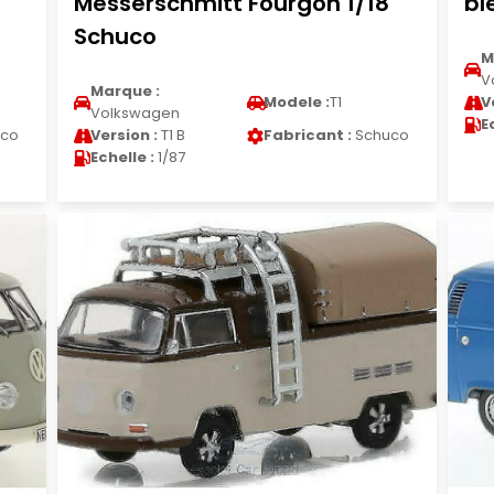
Messerschmitt Fourgon 1/18
bl
Schuco
M
V
Marque :
Modele :
T1
V
Volkswagen
E
co
Version :
T1 B
Fabricant :
Schuco
Echelle :
1/87