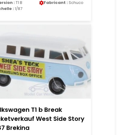
ersion :
T1 B
Fabricant :
Schuco
chelle :
1/87
lkswagen T1 b Break
cketverkauf West Side Story
87 Brekina