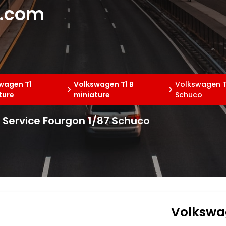
e.com
wagen T1
Volkswagen T1 B
Volkswagen T1
ture
miniature
Schuco
g Service Fourgon 1/87 Schuco
Volkswag