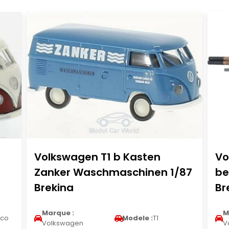
Volkswagen T1 b Kasten
Vo
Zanker Waschmaschinen 1/87
be
Brekina
Br
Marque :
M
co
Modele :
T1
Volkswagen
V