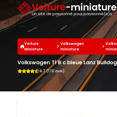
Panneau de gestion des cookies
Voiture
-miniatur
Un site de passionné pour passionné(e)s
Voiture
Volkswagen
Volks
Miniature
miniature
minia
Volkswagen T1 B c bleue Lanz Bulldo
4.7 (170 avis)