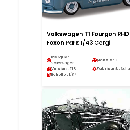
Volkswagen T1 Fourgon RHD
Foxon Park 1/43 Corgi
Marque :
Modele :
T1
Volkswagen
Version :
T1 B
Fabricant :
Schu
Echelle :
1/87