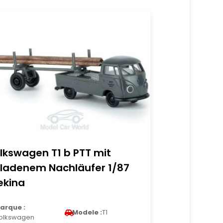
lkswagen T1 b PTT mit
ladenem Nachläufer 1/87
ekina
arque :
Modele :
T1
olkswagen