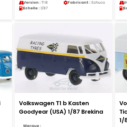
Version :
T1 B
Fabricant :
Schuco
V
Echelle :
1/87
E
i
Volkswagen T1 b Kasten
Vo
Goodyear (USA) 1/87 Brekina
Ti
1/
Marque :