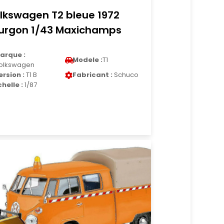
lkswagen T2 bleue 1972
urgon 1/43 Maxichamps
arque :
Modele :
T1
olkswagen
ersion :
T1 B
Fabricant :
Schuco
chelle :
1/87