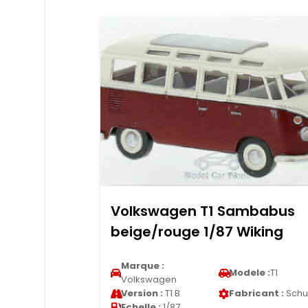
Volkswagen T1 Sambabus
beige/rouge 1/87 Wiking
Marque :
Modele :
T1
Volkswagen
Version :
T1 B
Fabricant :
Schu
Echelle :
1/87