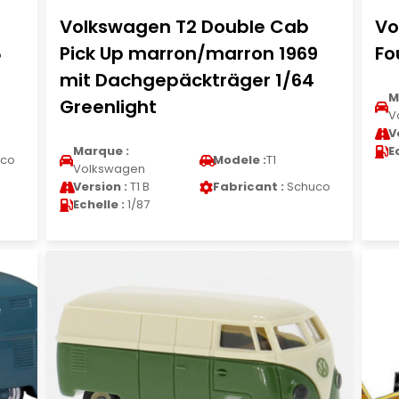
Volkswagen T2 Double Cab
Vo
8
Pick Up marron/marron 1969
Fo
mit Dachgepäckträger 1/64
M
Greenlight
V
V
Marque :
E
co
Modele :
T1
Volkswagen
Version :
T1 B
Fabricant :
Schuco
Echelle :
1/87