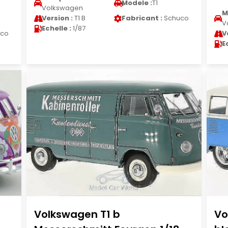
Modele :
T1
Volkswagen
M
Version :
T1 B
Fabricant :
Schuco
V
Echelle :
1/87
co
V
E
Volkswagen T1 b
Vo