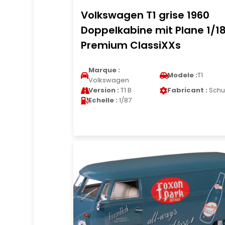
Volkswagen T1 grise 1960
Doppelkabine mit Plane 1/1
Premium ClassiXXs
Marque :
Modele :
T1
Volkswagen
Version :
T1 B
Fabricant :
Schu
Echelle :
1/87