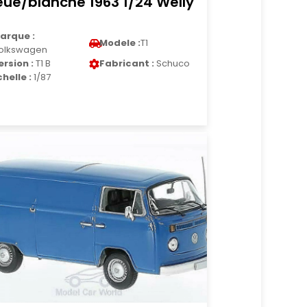
eue/blanche 1963 1/24 Welly
arque :
Modele :
T1
olkswagen
ersion :
T1 B
Fabricant :
Schuco
chelle :
1/87