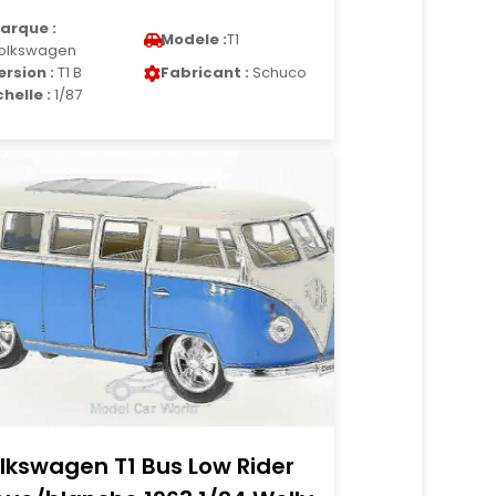
arque :
Modele :
T1
olkswagen
ersion :
T1 B
Fabricant :
Schuco
chelle :
1/87
lkswagen T1 Bus Low Rider