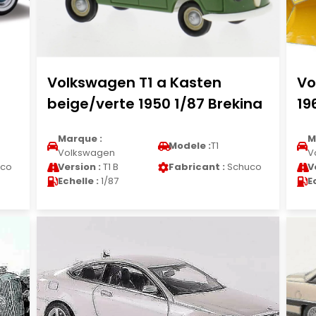
Volkswagen T1 a Kasten
Vo
beige/verte 1950 1/87 Brekina
19
Marque :
M
Modele :
T1
Volkswagen
V
co
Version :
T1 B
Fabricant :
Schuco
V
Echelle :
1/87
E