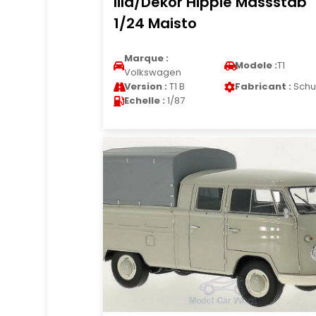
lila/Dekor Hippie Massstab
1/24 Maisto
Marque :
Modele :
T1
Volkswagen
Version :
T1 B
Fabricant :
Schu
Echelle :
1/87