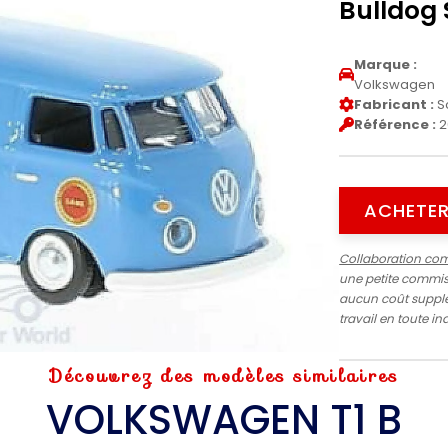
Bulldog 
Marque :
Volkswagen
Fabricant :
S
Référence :
2
ACHETER
Collaboration co
une petite commiss
aucun coût supplé
travail en toute 
Découvrez des modèles similaires
VOLKSWAGEN T1 B