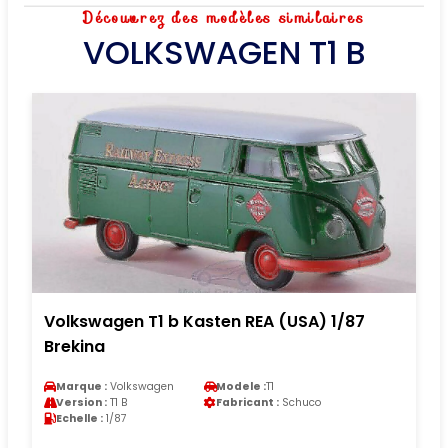
Découvrez des modèles similaires
VOLKSWAGEN T1 B
Volkswagen T1 b Kasten REA (USA) 1/87
Brekina
Marque :
Volkswagen
Modele :
T1
Version :
T1 B
Fabricant :
Schuco
Echelle :
1/87