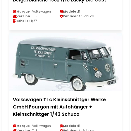
Marque :
Volkswagen
Modele :
T1
Version :
T1 B
Fabricant :
Schuco
Echelle :
1/87
Volkswagen T1 c Kleinschnittger Werke
GmbH Fourgon mit Autohänger +
Kleinschnittger 1/43 Schuco
Marque :
Volkswagen
Modele :
T1
Version :
T1 B
Fabricant :
Schuco