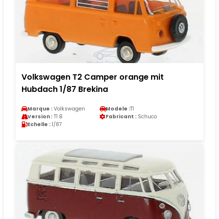
Volkswagen T2 Camper orange mit
Hubdach 1/87 Brekina
Marque :
Volkswagen
Modele :
T1
Version :
T1 B
Fabricant :
Schuco
Echelle :
1/87