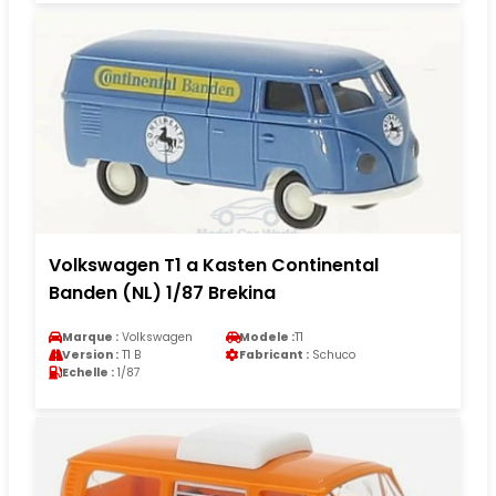
Volkswagen T1 a Kasten Continental
Banden (NL) 1/87 Brekina
Marque :
Volkswagen
Modele :
T1
Version :
T1 B
Fabricant :
Schuco
Echelle :
1/87