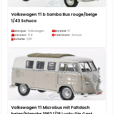
Volkswagen T1 b Samba Bus rouge/beige
1/43 Schuco
Marque :
Volkswagen
Modele :
T1
Version :
T1 B
Fabricant :
Schuco
Echelle :
1/87
Volkswagen T1 Microbus mit Faltdach
beige/blanche 1962 1/18 Lucky Die Cast