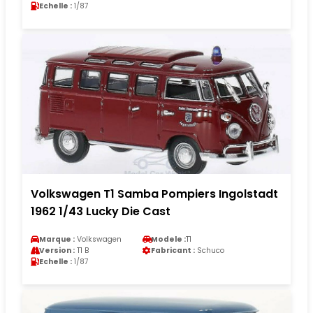
Echelle :
1/87
Volkswagen T1 Samba Pompiers Ingolstadt
1962 1/43 Lucky Die Cast
Marque :
Volkswagen
Modele :
T1
Version :
T1 B
Fabricant :
Schuco
Echelle :
1/87