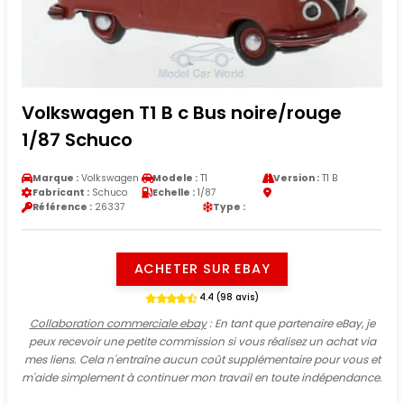
Volkswagen T1 B c Bus noire/rouge
1/87 Schuco
Marque :
Volkswagen
Modele :
T1
Version :
T1 B
Fabricant :
Schuco
Echelle :
1/87
Référence :
26337
Type :
ACHETER SUR EBAY
4.4 (98 avis)
Collaboration commerciale ebay
: En tant que partenaire eBay, je
peux recevoir une petite commission si vous réalisez un achat via
mes liens. Cela n'entraîne aucun coût supplémentaire pour vous et
m'aide simplement à continuer mon travail en toute indépendance.