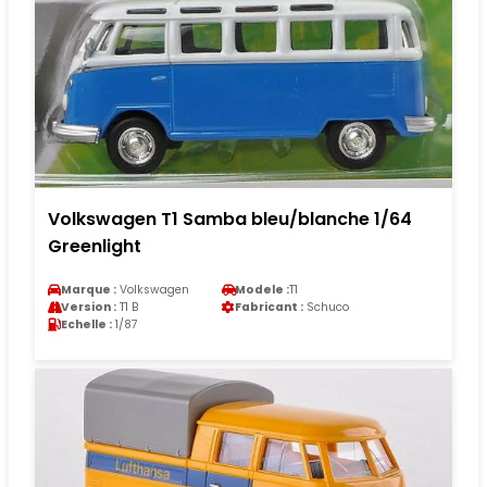
Volkswagen T1 Samba bleu/blanche 1/64
Greenlight
Marque :
Volkswagen
Modele :
T1
Version :
T1 B
Fabricant :
Schuco
Echelle :
1/87