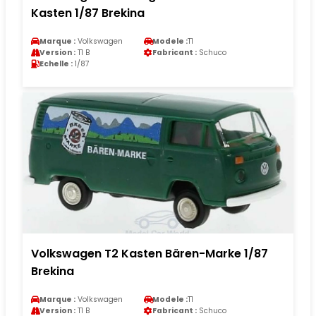
Kasten 1/87 Brekina
Marque :
Volkswagen
Modele :
T1
Version :
T1 B
Fabricant :
Schuco
Echelle :
1/87
Volkswagen T2 Kasten Bären-Marke 1/87
Brekina
Marque :
Volkswagen
Modele :
T1
Version :
T1 B
Fabricant :
Schuco