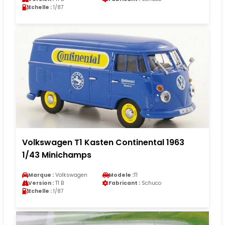
Echelle :
1/87
Volkswagen T1 Kasten Continental 1963
1/43 Minichamps
Marque :
Volkswagen
Modele :
T1
Version :
T1 B
Fabricant :
Schuco
Echelle :
1/87