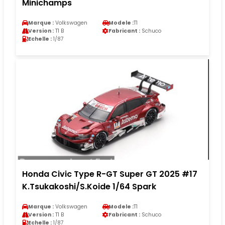
Minichamps
Marque :
Volkswagen
Modele :
T1
Version :
T1 B
Fabricant :
Schuco
Echelle :
1/87
Honda Civic Type R-GT Super GT 2025 #17
K.Tsukakoshi/S.Koide 1/64 Spark
Marque :
Volkswagen
Modele :
T1
Version :
T1 B
Fabricant :
Schuco
Echelle :
1/87