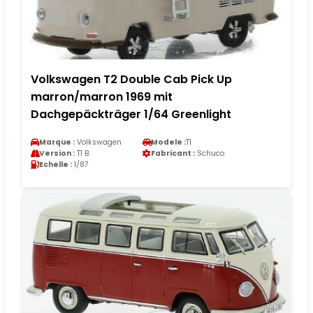
Volkswagen T2 Double Cab Pick Up
marron/marron 1969 mit
Dachgepäckträger 1/64 Greenlight
Marque :
Volkswagen
Modele :
T1
Version :
T1 B
Fabricant :
Schuco
Echelle :
1/87