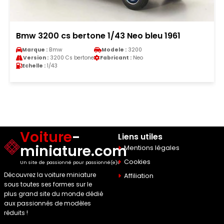
Bmw 3200 cs bertone 1/43 Neo bleu 1961
Marque :
Bmw
Modele :
3200
Version :
3200 Cs bertone
Fabricant :
Neo
Echelle :
1/43
Voiture
-
Liens utiles
miniature.com
Mentions légales
Cookies
Un site de passionné pour passionné(e)s
Découvrez la voiture miniature
Affiliation
sous toutes ses formes sur le
plus grand site du monde dédié
aux passionnés de modèles
réduits !