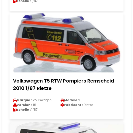
Echelle :
1/87
Volkswagen T5 RTW Pompiers Remscheid
2010 1/87 Rietze
Marque :
Volkswagen
Modele :
T5
Version :
T5
Fabricant :
Rietze
Echelle :
1/87