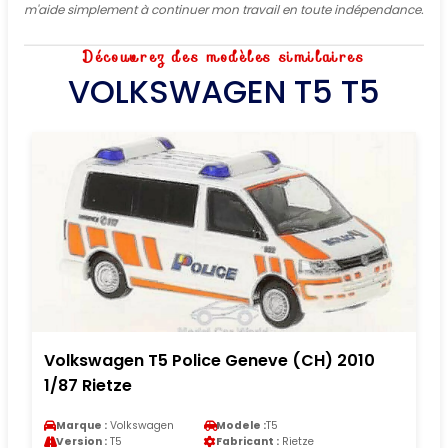
m'aide simplement à continuer mon travail en toute indépendance.
Découvrez des modèles similaires
VOLKSWAGEN T5 T5
Volkswagen T5 Police Geneve (CH) 2010
1/87 Rietze
Marque :
Volkswagen
Modele :
T5
Version :
T5
Fabricant :
Rietze