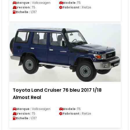
Marque :
Volkswagen
Modele :
T5
Version :
T5
Fabricant :
Rietze
Echelle :
1/87
Toyota Land Cruiser 76 bleu 2017 1/18
Almost Real
Marque :
Volkswagen
Modele :
T5
Version :
T5
Fabricant :
Rietze
Echelle :
1/87