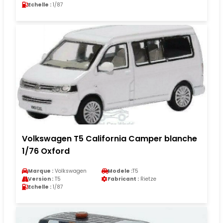
Echelle :
1/87
Volkswagen T5 California Camper blanche
1/76 Oxford
Marque :
Volkswagen
Modele :
T5
Version :
T5
Fabricant :
Rietze
Echelle :
1/87