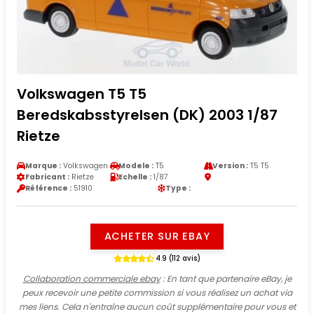
Volkswagen T5 T5
Beredskabsstyrelsen (DK) 2003 1/87
Rietze
Marque :
Volkswagen
Modele :
T5
Version :
T5 T5
Fabricant :
Rietze
Echelle :
1/87
Référence :
51910
Type :
ACHETER SUR EBAY
4.9 (112 avis)
Collaboration commerciale ebay
: En tant que partenaire eBay, je
peux recevoir une petite commission si vous réalisez un achat via
mes liens. Cela n'entraîne aucun coût supplémentaire pour vous et