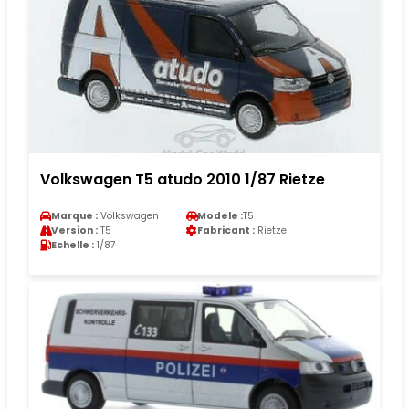
Volkswagen T5 atudo 2010 1/87 Rietze
Marque :
Volkswagen
Modele :
T5
Version :
T5
Fabricant :
Rietze
Echelle :
1/87