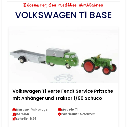
Découvrez des modèles similaires
VOLKSWAGEN T1 BASE
Volkswagen T1 verte Fendt Service Pritsche
mit Anhänger und Traktor 1/90 Schuco
Marque :
Volkswagen
Modele :
T1
Version :
T1
Fabricant :
Motormax
Echelle :
1/24