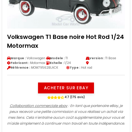
Volkswagen T1 Base noire Hot Rod 1/24
Motormax
Marque :
Volkswagen
Modele :
T1
Version :
T1 Base
Fabricant :
Motormax
Echelle :
1/24
Référence :
MOM79562BLACK
Type :
Hot rod
ACHETER SUR EBAY
4.7 (175 avis)
Collaboration commerciale ebay
: En tant que partenaire eBay, je
peux recevoir une petite commission si vous réalisez un achat via
mes liens. Cela n'entraîne aucun coût supplémentaire pour vous et
m'aide simplement à continuer mon travail en toute indépendance.