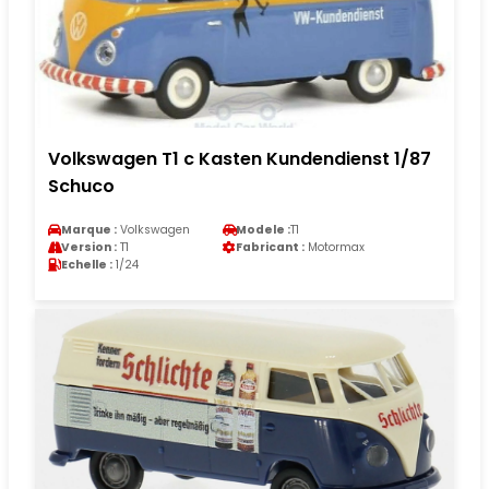
Volkswagen T1 c Kasten Kundendienst 1/87
Schuco
Marque :
Volkswagen
Modele :
T1
Version :
T1
Fabricant :
Motormax
Echelle :
1/24