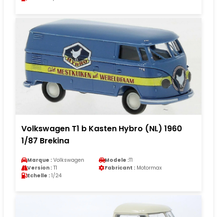
Volkswagen T1 b Kasten Hybro (NL) 1960
1/87 Brekina
Marque :
Volkswagen
Modele :
T1
Version :
T1
Fabricant :
Motormax
Echelle :
1/24