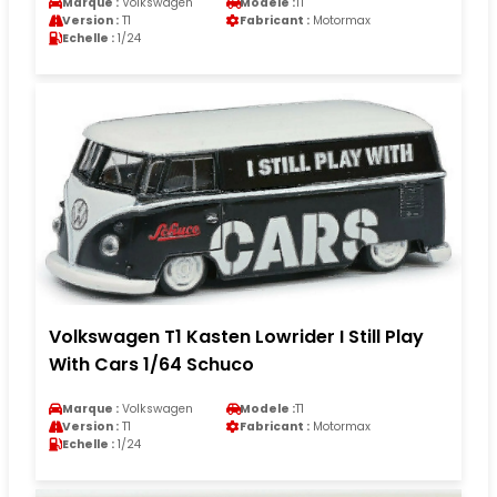
Marque :
Volkswagen
Modele :
T1
Version :
T1
Fabricant :
Motormax
Echelle :
1/24
Volkswagen T1 Kasten Lowrider I Still Play
With Cars 1/64 Schuco
Marque :
Volkswagen
Modele :
T1
Version :
T1
Fabricant :
Motormax
Echelle :
1/24