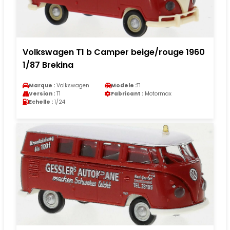
Volkswagen T1 b Camper beige/rouge 1960
1/87 Brekina
Marque :
Volkswagen
Modele :
T1
Version :
T1
Fabricant :
Motormax
Echelle :
1/24