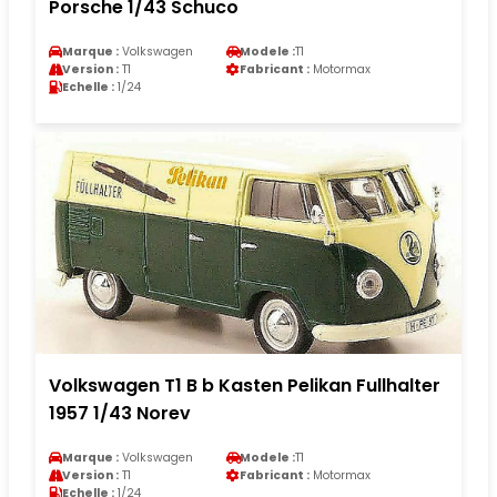
Porsche 1/43 Schuco
Marque :
Volkswagen
Modele :
T1
Version :
T1
Fabricant :
Motormax
Echelle :
1/24
Volkswagen T1 B b Kasten Pelikan Fullhalter
1957 1/43 Norev
Marque :
Volkswagen
Modele :
T1
Version :
T1
Fabricant :
Motormax
Echelle :
1/24