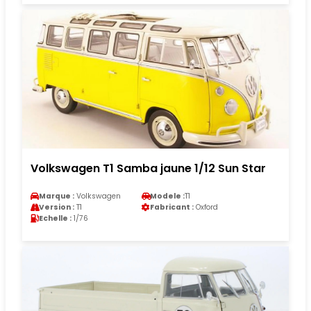
Volkswagen T1 Samba jaune 1/12 Sun Star
Marque :
Volkswagen
Modele :
T1
Version :
T1
Fabricant :
Oxford
Echelle :
1/76