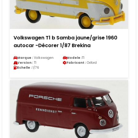
Volkswagen T1 b Samba jaune/grise 1960
autocar -Décorer 1/87 Brekina
Marque :
Volkswagen
Modele :
T1
Version :
T1
Fabricant :
Oxford
Echelle :
1/76