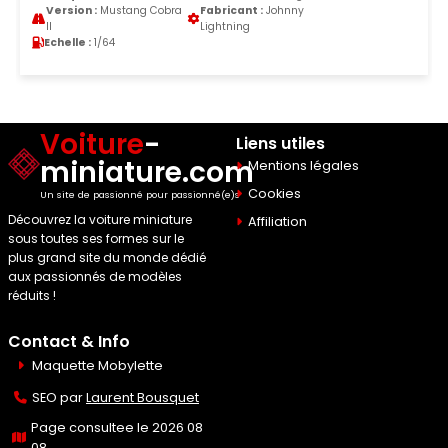
Version :
Mustang Cobra
Fabricant :
Johnny
II
Lightning
Echelle :
1/64
Voiture
-
Liens utiles
miniature.com
Mentions légales
Cookies
Un site de passionné pour passionné(e)s
Découvrez la voiture miniature
Affiliation
sous toutes ses formes sur le
plus grand site du monde dédié
aux passionnés de modèles
réduits !
Contact & Info
Maquette Mobylette
SEO par
Laurent Bousquet
Page consultee le 2026 08
08