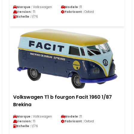
Marque :
Volkswagen
Modele :
T1
Version :
T1
Fabricant :
Oxford
Echelle :
1/76
Volkswagen T1 b fourgon Facit 1960 1/87
Brekina
Marque :
Volkswagen
Modele :
T1
Version :
T1
Fabricant :
Oxford
Echelle :
1/76