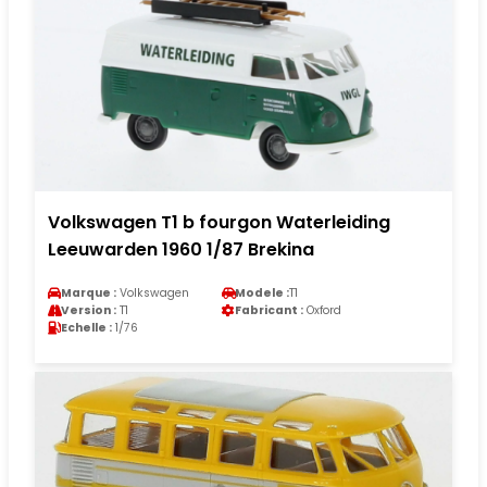
Volkswagen T1 b fourgon Waterleiding
Leeuwarden 1960 1/87 Brekina
Marque :
Volkswagen
Modele :
T1
Version :
T1
Fabricant :
Oxford
Echelle :
1/76