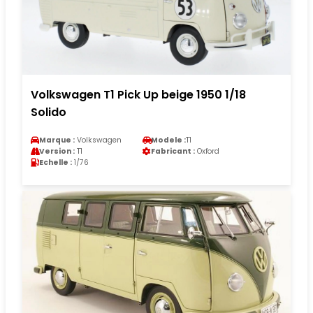
Volkswagen T1 Pick Up beige 1950 1/18
Solido
Marque :
Volkswagen
Modele :
T1
Version :
T1
Fabricant :
Oxford
Echelle :
1/76