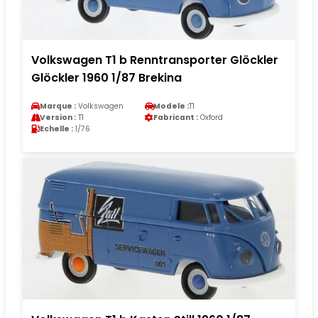
Volkswagen T1 b Renntransporter Glöckler
Glöckler 1960 1/87 Brekina
Marque :
Volkswagen
Modele :
T1
Version :
T1
Fabricant :
Oxford
Echelle :
1/76