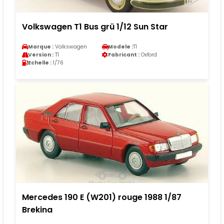
Volkswagen T1 Bus grü 1/12 Sun Star
Marque :
Volkswagen
Modele :
T1
Version :
T1
Fabricant :
Oxford
Echelle :
1/76
Mercedes 190 E (W201) rouge 1988 1/87
Brekina