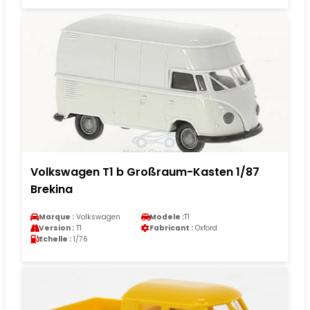
Volkswagen T1 b Großraum-Kasten 1/87
Brekina
Marque :
Volkswagen
Modele :
T1
Version :
T1
Fabricant :
Oxford
Echelle :
1/76