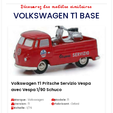
Découvrez des modèles similaires
VOLKSWAGEN T1 BASE
Volkswagen T1 Pritsche Servizio Vespa
avec Vespa 1/90 Schuco
Marque :
Volkswagen
Modele :
T1
Version :
T1
Fabricant :
Oxford
Echelle :
1/76