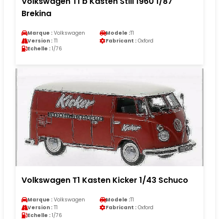
Volkswagen T1 b Kasten Still 1960 1/87
Brekina
Marque :
Volkswagen
Modele :
T1
Version :
T1
Fabricant :
Oxford
Echelle :
1/76
Volkswagen T1 Kasten Kicker 1/43 Schuco
Marque :
Volkswagen
Modele :
T1
Version :
T1
Fabricant :
Oxford
Echelle :
1/76