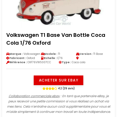
Volkswagen T1 Base Van Bottle Coca
Cola 1/76 Oxford
Marque :
Volkswagen
Modele :
T1
Version :
T1 Base
Fabricant :
Oxford
Echelle :
1/76
Référence :
OXF76VWS007CC
Type :
Coca cola
ACHETER SUR EBAY
4.2 (29 avis)
Collaboration commerciale ebay
: En tant que partenaire eBay, je
peux recevoir une petite commission si vous réalisez un achat via
mes liens. Cela n'entraîne aucun coût supplémentaire pour vous et
m'aide simplement à continuer mon travail en toute indépendance.