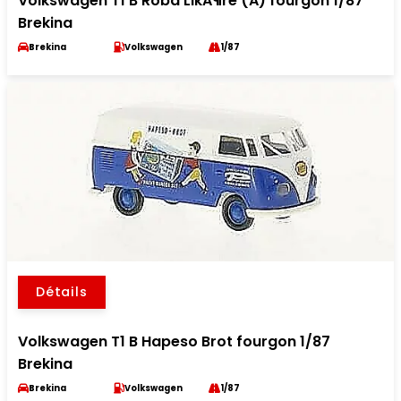
Volkswagen T1 B Roba LikÃ¶re (A) fourgon 1/87
Brekina
Brekina
Volkswagen
1/87
Détails
Volkswagen T1 B Hapeso Brot fourgon 1/87
Brekina
Brekina
Volkswagen
1/87