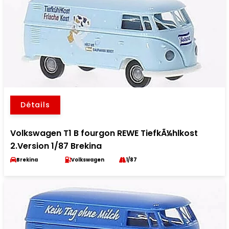
Détails
Volkswagen T1 B fourgon REWE TiefkÃ¼hlkost
2.Version 1/87 Brekina
Brekina
Volkswagen
1/87