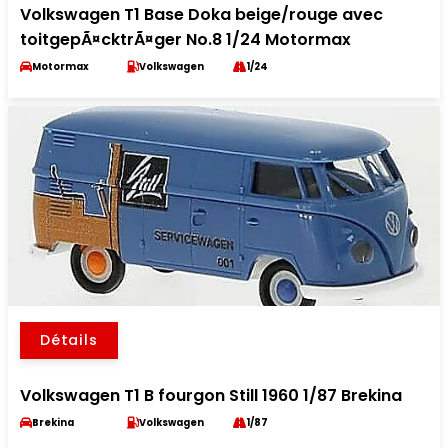
Volkswagen T1 Base Doka beige/rouge avec
toitgepÃ¤cktrÃ¤ger No.8 1/24 Motormax
Motormax
Volkswagen
1/24
Détails
Volkswagen T1 B fourgon Still 1960 1/87 Brekina
Brekina
Volkswagen
1/87