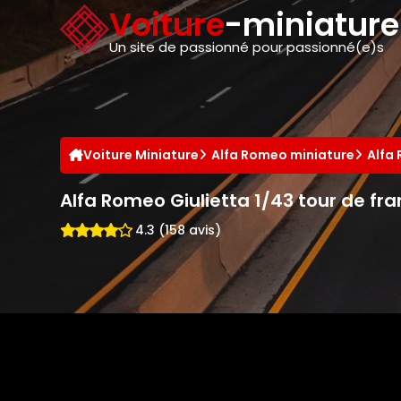
Panneau de gestion des cookies
Voiture
-miniatur
Un site de passionné pour passionné(e)s
Voiture Miniature
Alfa Romeo miniature
Alfa
Alfa Romeo Giulietta 1/43 tour de fr
4.3 (158 avis)