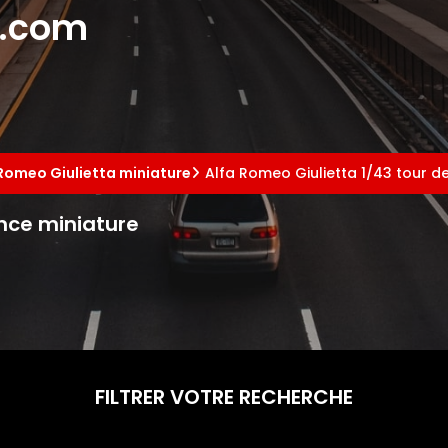
e.com
 Romeo Giulietta miniature
Alfa Romeo Giulietta 1/43 tour d
ance miniature
FILTRER VOTRE RECHERCHE