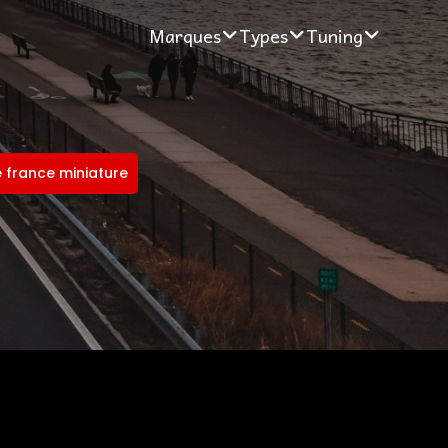
Marques
Types
Tuning
e france miniature