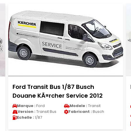
Bmw 2500 berline 1/18 Minichamps
(E3) blanche 1968
Marque :
Bmw
Modele :
2500
Fabricant :
Version :
2500 Berline
Minichamps
Echelle :
1/18