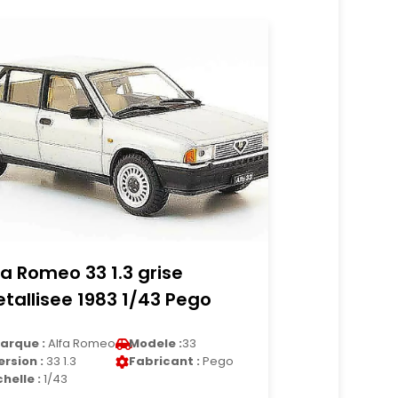
fa Romeo 33 1.3 grise
tallisee 1983 1/43 Pego
arque :
Alfa Romeo
Modele :
33
ersion :
33 1.3
Fabricant :
Pego
chelle :
1/43