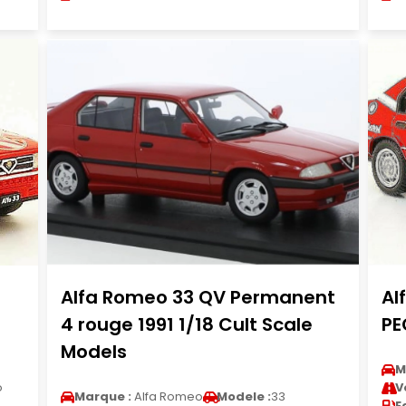
Alfa Romeo 33 QV Permanent
Al
4 rouge 1991 1/18 Cult Scale
P
Models
M
o
V
Marque :
Alfa Romeo
Modele :
33
E