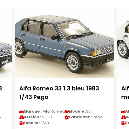
3
Alfa Romeo 33 1.3 bleu 1983
Al
1/43 Pego
me
Marque :
Alfa Romeo
Modele :
33
M
o
Version :
33 1.3
Fabricant :
Pego
V
Echelle :
1/43
E