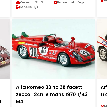
Version :
33 1.3
Fabricant :
Pego
Echelle :
1/43
Alfa Romeo 33 no.38 facetti
Al
zeccoli 24h le mans 1970 1/43
1/
t
M4
M