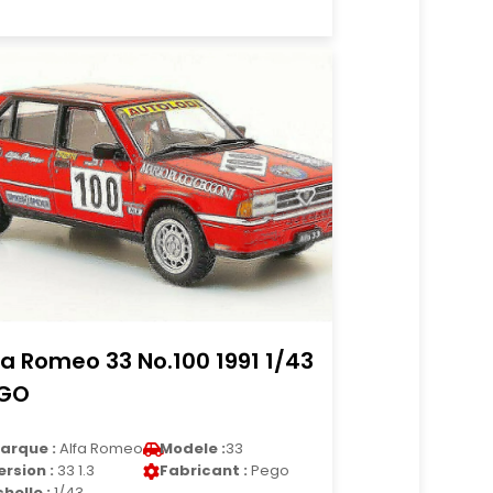
fa Romeo 33 No.100 1991 1/43
EGO
arque :
Alfa Romeo
Modele :
33
ersion :
33 1.3
Fabricant :
Pego
chelle :
1/43