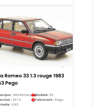
fa Romeo 33 1.3 rouge 1983
43 Pego
arque :
Alfa Romeo
Modele :
33
ersion :
33 1.3
Fabricant :
Pego
chelle :
1/43