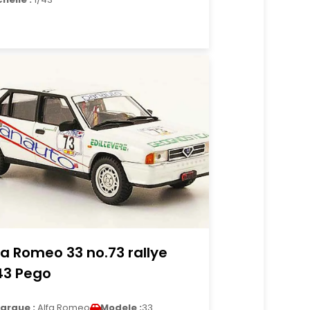
fa Romeo 33 no.73 rallye
43 Pego
arque :
Alfa Romeo
Modele :
33