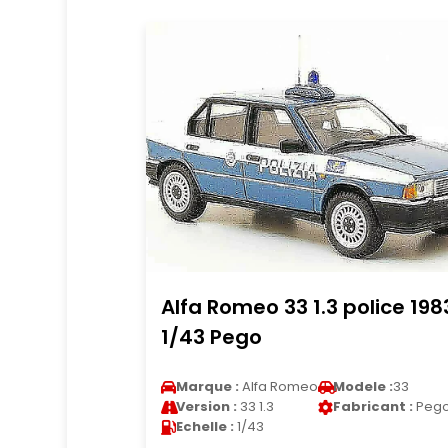
Alfa Romeo 33 1.3 police 198
1/43 Pego
Marque :
Alfa Romeo
Modele :
33
Version :
33 1.3
Fabricant :
Peg
Echelle :
1/43