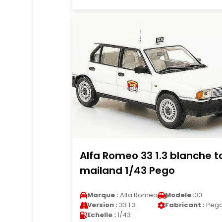
Alfa Romeo 33 1.3 blanche t
mailand 1/43 Pego
Marque :
Alfa Romeo
Modele :
33
Version :
33 1.3
Fabricant :
Peg
Echelle :
1/43