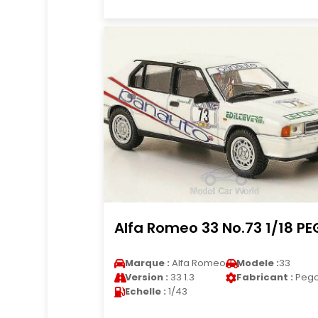
Alfa Romeo 33 No.73 1/18 P
Marque :
Alfa Romeo
Modele :
33
Version :
33 1.3
Fabricant :
Peg
Echelle :
1/43