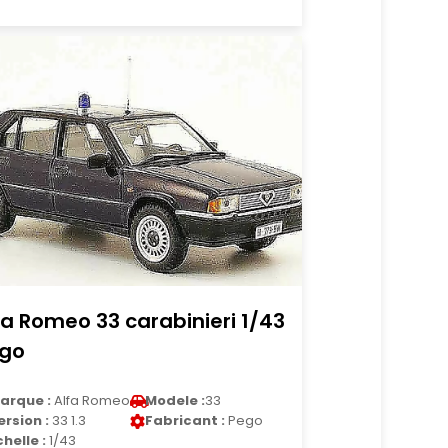
fa Romeo 33 carabinieri 1/43
go
arque :
Alfa Romeo
Modele :
33
ersion :
33 1.3
Fabricant :
Pego
chelle :
1/43