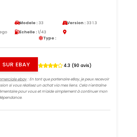
Modele :
33
Version :
33 1.3
ego
Echelle :
1/43
Type :
 SUR EBAY
4.3 (90 avis)
mmerciale ebay
: En tant que partenaire eBay, je peux recevoir
ion si vous réalisez un achat via mes liens. Cela n'entraîne
mentaire pour vous et m'aide simplement à continuer mon
indépendance.