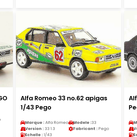
EGO
Alfa Romeo 33 no.62 apigas
Al
1/43 Pego
Pe
o
Marque :
Alfa Romeo
Modele :
33
M
Version :
33 1.3
Fabricant :
Pego
V
Echelle :
1/43
E