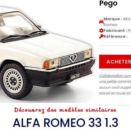
Pego
Marque :
Alfa
Romeo
Fabricant :
P
Référence :
ACHETER
Collaboration co
une petite commiss
aucun coût supplé
travail en toute 
Découvrez des modèles similaires
ALFA ROMEO 33 1.3