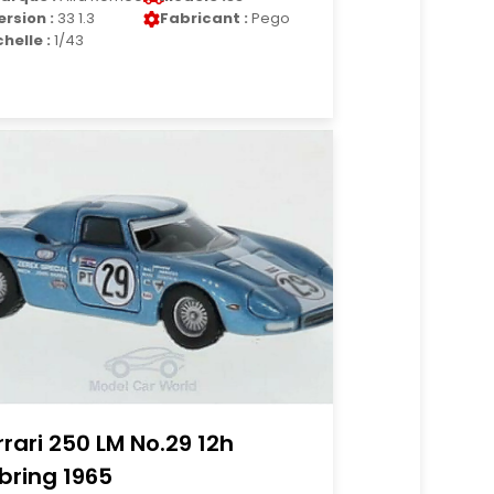
ersion :
33 1.3
Fabricant :
Pego
chelle :
1/43
rrari 250 LM No.29 12h
bring 1965