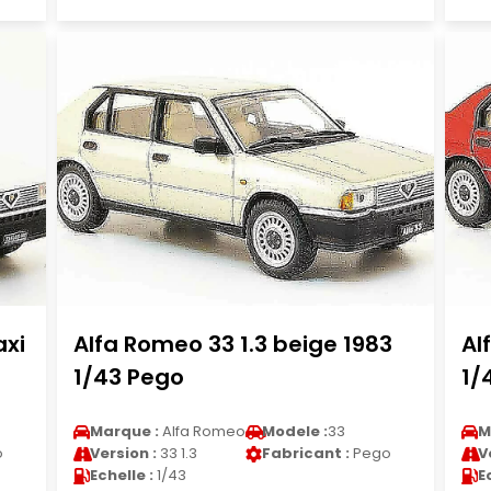
axi
Alfa Romeo 33 1.3 beige 1983
Al
1/43 Pego
1/
Marque :
Alfa Romeo
Modele :
33
M
o
Version :
33 1.3
Fabricant :
Pego
V
Echelle :
1/43
E