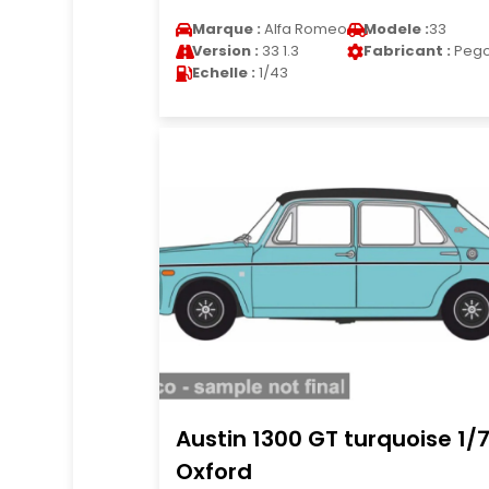
Marque :
Alfa Romeo
Modele :
33
Version :
33 1.3
Fabricant :
Peg
Echelle :
1/43
Austin 1300 GT turquoise 1/
Oxford