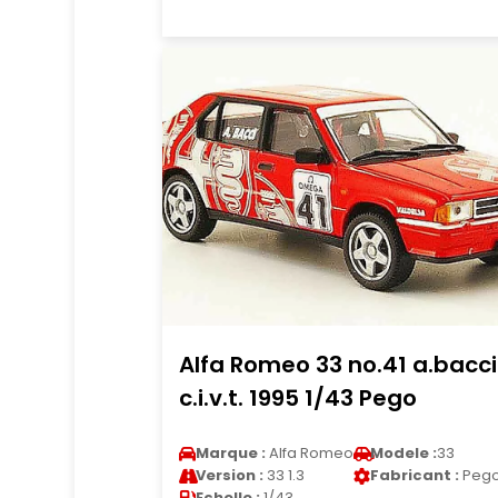
Alfa Romeo 33 no.41 a.bacci
c.i.v.t. 1995 1/43 Pego
Marque :
Alfa Romeo
Modele :
33
Version :
33 1.3
Fabricant :
Peg
Echelle :
1/43