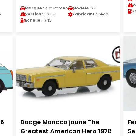
V
Marque :
Alfa Romeo
Modele :
33
E
o
Version :
33 1.3
Fabricant :
Pego
Echelle :
1/43
76
Dodge Monaco jaune The
Fe
Greatest American Hero 1978
Se