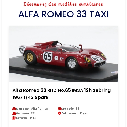
Découvrez des modèles similaires
ALFA ROMEO 33 TAXI
Alfa Romeo 33 RHD No.65 IMSA 12h Sebring
1967 1/43 Spark
Marque :
Alfa Romeo
Modele :
33
Version :
33
Fabricant :
Pego
Echelle :
1/43