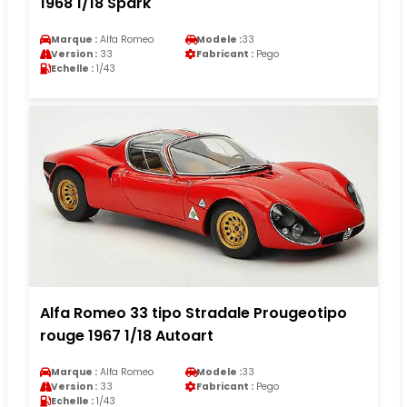
1968 1/18 Spark
Marque :
Alfa Romeo
Modele :
33
Version :
33
Fabricant :
Pego
Echelle :
1/43
Alfa Romeo 33 tipo Stradale Prougeotipo
rouge 1967 1/18 Autoart
Marque :
Alfa Romeo
Modele :
33
Version :
33
Fabricant :
Pego
Echelle :
1/43