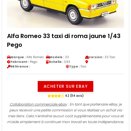
Alfa Romeo 33 taxi di roma jaune 1/43
Pego
Marque :
Alfa Romeo
Modele :
33
Version :
33 Taxi
Fabricant :
Pego
Echelle :
1/43
Référence :
Type :
Taxi
ACHETER SUR EBAY
4.2 (114 avis)
Collaboration commerciale ebay
: En tant que partenaire eBay, je
peux recevoir une petite commission si vous réalisez un achat via
mes liens. Cela n'entraîne aucun coût supplémentaire pour vous et
m'aide simplement à continuer mon travail en toute indépendance.