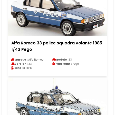
Alfa Romeo 33 police squadra volante 1985
1/43 Pego
Marque :
Alfa Romeo
Modele :
33
Version :
33
Fabricant :
Pego
Echelle :
1/43