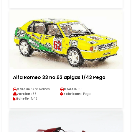
Alfa Romeo 33 no.62 apigas 1/43 Pego
Marque :
Alfa Romeo
Modele :
33
Version :
33
Fabricant :
Pego
Echelle :
1/43