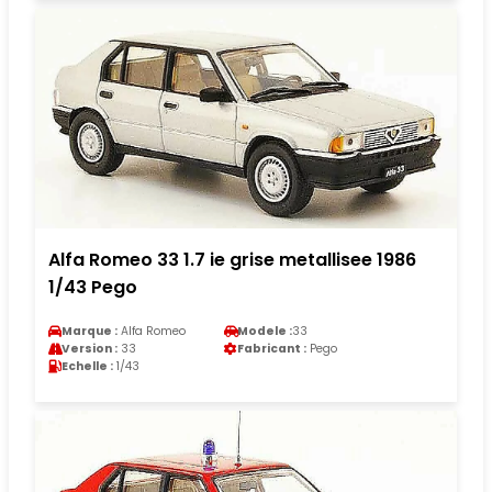
Alfa Romeo 33 1.7 ie grise metallisee 1986
1/43 Pego
Marque :
Alfa Romeo
Modele :
33
Version :
33
Fabricant :
Pego
Echelle :
1/43