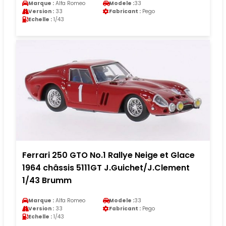
Marque :
Alfa Romeo
Modele :
33
Version :
33
Fabricant :
Pego
Echelle :
1/43
Ferrari 250 GTO No.1 Rallye Neige et Glace
1964 châssis 5111GT J.Guichet/J.Clement
1/43 Brumm
Marque :
Alfa Romeo
Modele :
33
Version :
33
Fabricant :
Pego
Echelle :
1/43