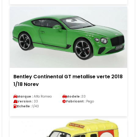
Bentley Continental GT metallise verte 2018
1/18 Norev
Marque :
Alfa Romeo
Modele :
33
Version :
33
Fabricant :
Pego
Echelle :
1/43