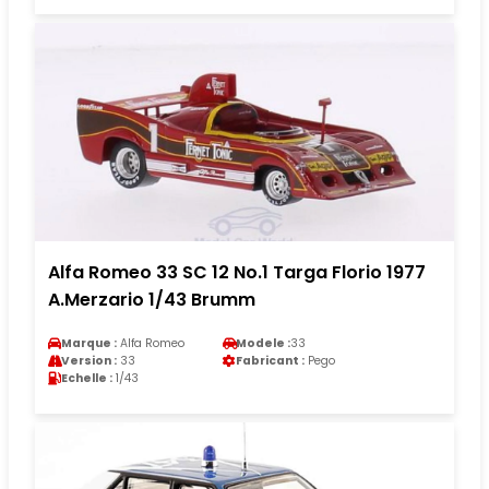
Alfa Romeo 33 SC 12 No.1 Targa Florio 1977
A.Merzario 1/43 Brumm
Marque :
Alfa Romeo
Modele :
33
Version :
33
Fabricant :
Pego
Echelle :
1/43