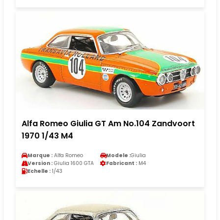
Alfa Romeo Giulia GT Am No.104 Zandvoort
1970 1/43 M4
Marque :
Alfa Romeo
Modele :
Giulia
Version :
Giulia 1600 GTA
Fabricant :
M4
Echelle :
1/43