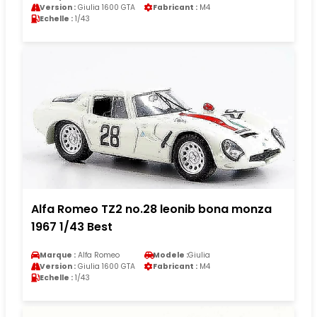
Version :
Giulia 1600 GTA
Fabricant :
M4
Echelle :
1/43
Alfa Romeo TZ2 no.28 leonib bona monza
1967 1/43 Best
Marque :
Alfa Romeo
Modele :
Giulia
Version :
Giulia 1600 GTA
Fabricant :
M4
Echelle :
1/43