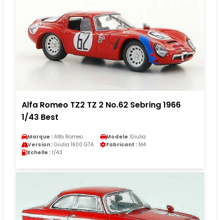
Alfa Romeo TZ2 TZ 2 No.62 Sebring 1966
1/43 Best
Marque :
Alfa Romeo
Modele :
Giulia
Version :
Giulia 1600 GTA
Fabricant :
M4
Echelle :
1/43