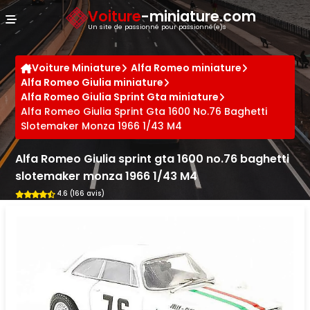
Panneau de gestion des cookies
Voiture
-miniature.com
Un site de passionné pour passionné(e)s
Voiture Miniature
Alfa Romeo miniature
Alfa Romeo Giulia miniature
Alfa Romeo Giulia Sprint Gta miniature
Alfa Romeo Giulia Sprint Gta 1600 No.76 Baghetti
Slotemaker Monza 1966 1/43 M4
Alfa Romeo Giulia sprint gta 1600 no.76 baghetti
slotemaker monza 1966 1/43 M4
4.6 (166 avis)