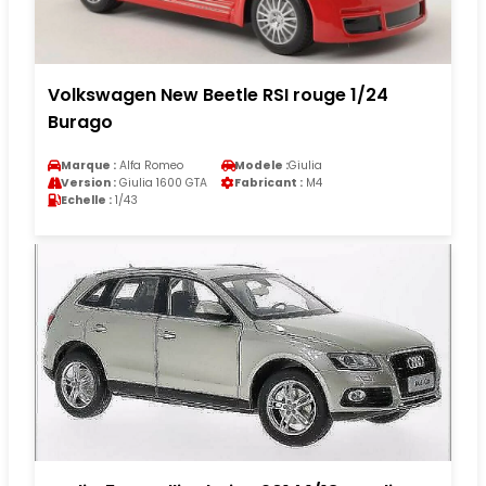
Volkswagen New Beetle RSI rouge 1/24
Burago
Marque :
Alfa Romeo
Modele :
Giulia
Version :
Giulia 1600 GTA
Fabricant :
M4
Echelle :
1/43