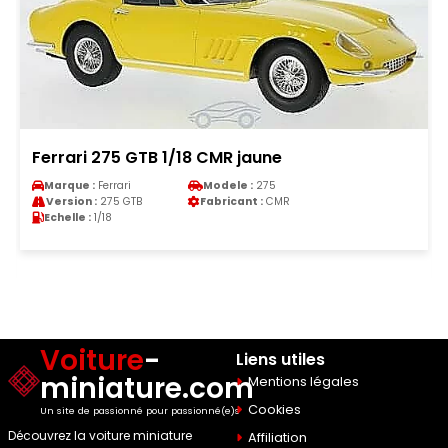
Ferrari 275 GTB 1/18 CMR jaune
Marque :
Ferrari
Modele :
275
Version :
275 GTB
Fabricant :
CMR
Echelle :
1/18
Voiture
-
Liens utiles
miniature.com
Mentions légales
Cookies
Un site de passionné pour passionné(e)s
Découvrez la voiture miniature
Affiliation