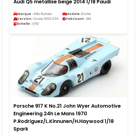
Audi Q5 metallise beige 2014 1/18 Paudi
Marque :
Alfa Romeo
Modele :
Giulia
Version :
Giulia 1600 GTA
Fabricant :
M4
Echelle :
1/43
Porsche 917 K No.21 John Wyer Automotive
Engineering 24h Le Mans 1970
P.Rodriguez/L.Kinnunen/H.Haywood 1/18
Spark