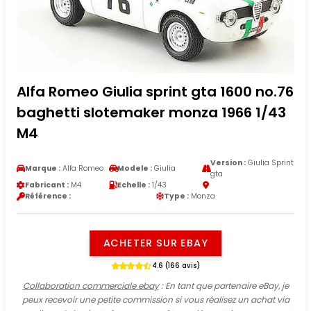
Alfa Romeo Giulia sprint gta 1600 no.76
baghetti slotemaker monza 1966 1/43
M4
Version :
Giulia Sprint
Marque :
Alfa Romeo
Modele :
Giulia
gta
Fabricant :
M4
Echelle :
1/43
Référence :
Type :
Monza
ACHETER SUR EBAY
4.6 (166 avis)
Collaboration commerciale ebay
: En tant que partenaire eBay, je
peux recevoir une petite commission si vous réalisez un achat via