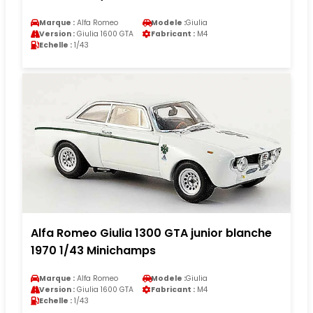
Marque :
Alfa Romeo
Modele :
Giulia
Version :
Giulia 1600 GTA
Fabricant :
M4
Echelle :
1/43
Alfa Romeo Giulia 1300 GTA junior blanche
1970 1/43 Minichamps
Marque :
Alfa Romeo
Modele :
Giulia
Version :
Giulia 1600 GTA
Fabricant :
M4
Echelle :
1/43