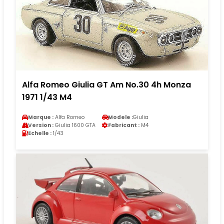
Alfa Romeo Giulia GT Am No.30 4h Monza
1971 1/43 M4
Marque :
Alfa Romeo
Modele :
Giulia
Version :
Giulia 1600 GTA
Fabricant :
M4
Echelle :
1/43