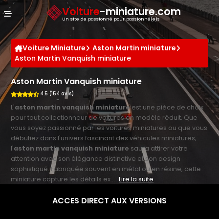
Panneau de gestion des cookies
Voiture
-miniature.com
Un site de passionné pour passionné(e)s
Voiture Miniature
Aston Martin miniature
Aston Martin Vanquish miniature
Aston Martin Vanquish miniature
4.5 (154 avis)
L'
aston martin vanquish miniature
est une pièce de choix
pour tout collectionneur de voitures en modèle réduit. Que
vous soyez passionné par les voitures miniatures ou que vous
débutiez dans l'univers fascinant des véhicules miniatures,
l'
aston martin vanquish miniature
saura attirer votre
attention avec son élégance distinctive et son design
sophistiqué. Fabriquée souvent en métal ou en résine, cette
miniature capture les détails ex...
Lire la suite
ACCES DIRECT AUX VERSIONS