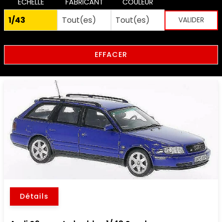
ECHELLE
FABRICANT
COULEUR
EFFACER
Détails