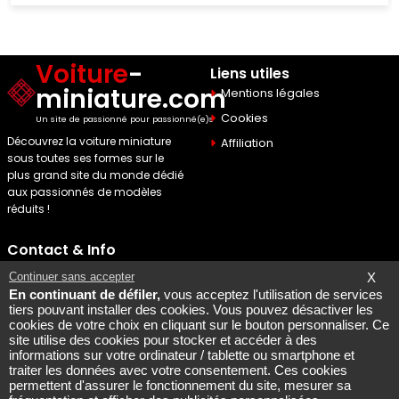
Voiture
-
Liens utiles
miniature.com
Mentions légales
Cookies
Un site de passionné pour passionné(e)s
Découvrez la voiture miniature
Affiliation
sous toutes ses formes sur le
plus grand site du monde dédié
aux passionnés de modèles
réduits !
Contact & Info
Maquette Mobylette
Continuer sans accepter
X
En continuant de défiler,
vous acceptez l'utilisation de services
SEO par
Laurent Bousquet
tiers pouvant installer des cookies. Vous pouvez désactiver les
cookies de votre choix en cliquant sur le bouton personnaliser. Ce
Page consultee le 2026 08
site utilise des cookies pour stocker et accéder à des
07
informations sur votre ordinateur / tablette ou smartphone et
Mais pourquoi le KI87 2026
traiter les données avec votre consentement. Ces cookies
permettent d'assurer le fonctionnement du site, mesurer sa
08 07