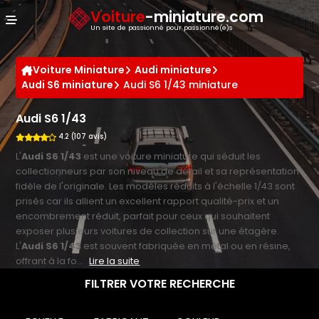
Panneau de gestion des cookies
Voiture
-miniature.com
Un site de passionné pour passionné(e)s
Voiture Miniature
Audi miniature
Audi S6 miniature
Audi S6 1/43 miniature
Audi S6 1/43
4.2 (107 avis)
L'
Audi S6 1/43
est une voiture miniature qui séduit les
collectionneurs par son niveau de détail et sa représentation
fidèle de l'originale. Les modèles réduits à l'échelle 1/43 sont
prisés car ils allient un excellent rapport qualité-prix et un
encombrement réduit, parfait pour ceux qui souhaitent
exposer plusieurs voitures de collection sur une étagère.
L'
Audi S6 1/43
est souvent fabriquée en métal ou en résine,
offrant à la fo...
Lire la suite
FILTRER VOTRE RECHERCHE