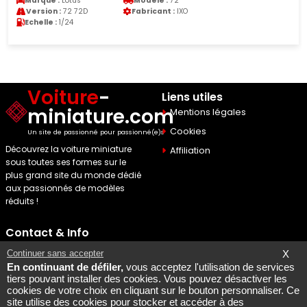
Marque :
Lotus
Modele :
72
Version :
72 72D
Fabricant :
IXO
Echelle :
1/24
Voiture
-
Liens utiles
miniature.com
Mentions légales
Cookies
Un site de passionné pour passionné(e)s
Découvrez la voiture miniature
Affiliation
sous toutes ses formes sur le
plus grand site du monde dédié
aux passionnés de modèles
réduits !
Contact & Info
Maquette Mobylette
Continuer sans accepter
X
En continuant de défiler,
vous acceptez l'utilisation de services
SEO par
Laurent Bousquet
tiers pouvant installer des cookies. Vous pouvez désactiver les
cookies de votre choix en cliquant sur le bouton personnaliser. Ce
Page consultee le 2026 08
site utilise des cookies pour stocker et accéder à des
07