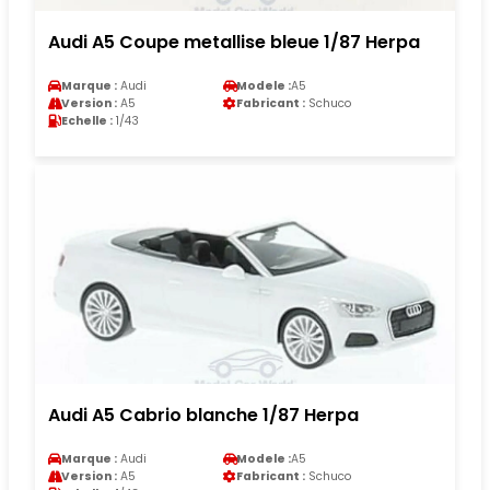
Audi A5 Coupe metallise bleue 1/87 Herpa
Marque :
Audi
Modele :
A5
Version :
A5
Fabricant :
Schuco
Echelle :
1/43
Audi A5 Cabrio blanche 1/87 Herpa
Marque :
Audi
Modele :
A5
Version :
A5
Fabricant :
Schuco