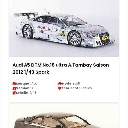
Audi A5 DTM No.18 ultra A.Tambay Saison
2012 1/43 Spark
Marque :
Audi
Modele :
A5
Version :
A5
Fabricant :
Schuco
Echelle :
1/43