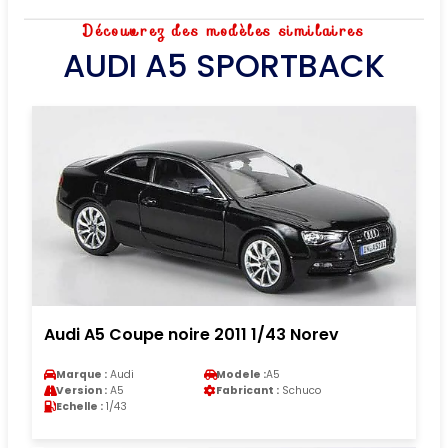
Découvrez des modèles similaires
AUDI A5 SPORTBACK
Audi A5 Coupe noire 2011 1/43 Norev
Marque :
Audi
Modele :
A5
Version :
A5
Fabricant :
Schuco
Echelle :
1/43