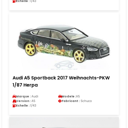
Echelle :
1/43
Audi A5 Sportback 2017 Weihnachts-PKW
1/87 Herpa
Marque :
Audi
Modele :
A5
Version :
A5
Fabricant :
Schuco
Echelle :
1/43