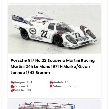
Porsche 917 No.22 Scuderia Martini Racing
Martini 24h Le Mans 1971 H.Marko/G.van
Lennep 1/43 Brumm
Marque :
Audi
Modele :
A5
Version :
A5
Fabricant :
Schuco
Echelle :
1/43