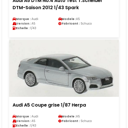
Audi A5 DTM No.4 Auto Test T.Scheider
DTM-Saison 2012 1/43 Spark
Marque :
Audi
Modele :
A5
Version :
A5
Fabricant :
Schuco
Echelle :
1/43
Audi A5 Coupe grise 1/87 Herpa
Marque :
Audi
Modele :
A5
Version :
A5
Fabricant :
Schuco
Echelle :
1/43