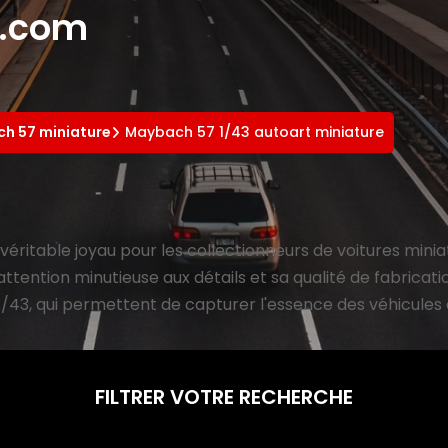
e.com
h 57 miniature
Maybach 57 1/43 autoart miniature
véritable joyau pour les collectionneurs de voitures mini
ttention minutieuse aux détails et sa qualité de fabricat
1/43, qui permettent de capturer l'essence des véhicules d
FILTRER VOTRE RECHERCHE