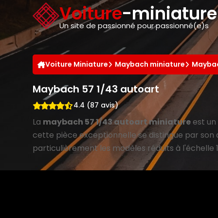
Panneau de gestion des cookies
Voiture
-miniatur
Un site de passionné pour passionné(e)s
Voiture Miniature
Maybach miniature
Maybac
Maybach 57 1/43 autoart
4.4 (87 avis)
La
maybach 57 1/43 autoart miniature
est un 
cette pièce exceptionnelle se distingue par son a
particulièrement les modèles réduits à l'échelle 