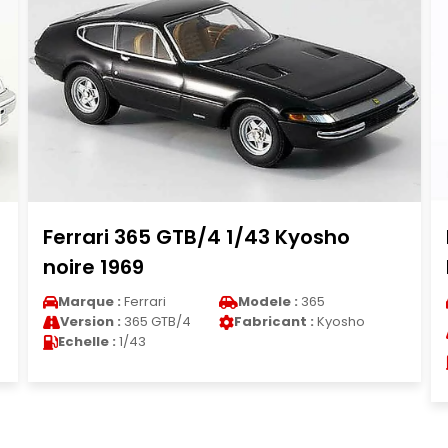
Ford Fusion Nascar 1/64 Lionel
Racing No.2 Team Penske Miller Li...
Marque :
Ford
Modele :
Fusion
Fabricant :
Lionel
Version :
Fusion Nascar
Racing
Echelle :
1/64