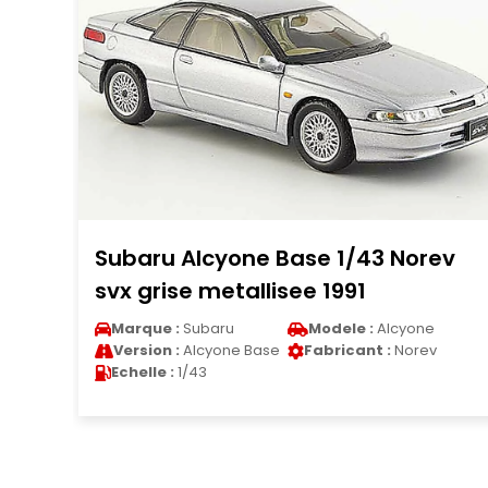
ev
Ferrari 365 GTB/4 1/43 Kyosho
noire 1969
Marque :
Ferrari
Modele :
365
Version :
365 GTB/4
Fabricant :
Kyosho
Echelle :
1/43