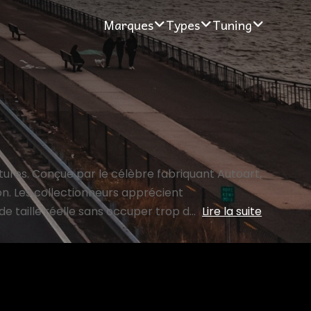
Marques
Types
Tuning
atures. Conçue par le célèbre fabriquant Autoart,
ion. Les collectionneurs apprécient
e taille réelle sans occuper trop d...
Lire la suite