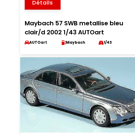
Détails
Maybach 57 SWB metallise bleu
clair/d 2002 1/43 AUTOart
AUTOart
Maybach
1/43