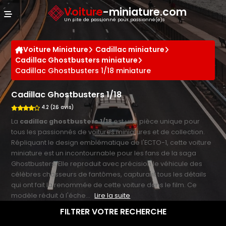
Panneau de gestion des cookies
Voiture
-miniature.com
Un site de passionné pour passionné(e)s
Voiture Miniature
Cadillac miniature
Cadillac Ghostbusters miniature
Cadillac Ghostbusters 1/18 miniature
Cadillac Ghostbusters 1/18
4.2 (26 avis)
La
cadillac ghostbusters 1/18
est une pièce unique pour
tous les passionnés de voitures miniatures et de collection.
Répliquant le design emblématique de l'ECTO-1, cette voiture
miniature est un incontournable pour les fans de la saga
Ghostbusters. Elle reproduit avec précision le véhicule des
célèbres chasseurs de fantômes, capturant tous les détails
qui ont fait la renommée de cette voiture dans le film. Ce
modèle réduit à l'éche...
Lire la suite
FILTRER VOTRE RECHERCHE