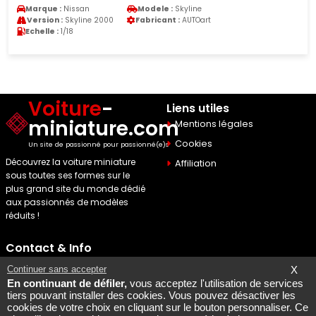
Marque :
Nissan
Modele :
Skyline
Version :
Skyline 2000
Fabricant :
AUTOart
Echelle :
1/18
Voiture
-
Liens utiles
miniature.com
Mentions légales
Cookies
Un site de passionné pour passionné(e)s
Découvrez la voiture miniature
Affiliation
sous toutes ses formes sur le
plus grand site du monde dédié
aux passionnés de modèles
réduits !
Contact & Info
Maquette Mobylette
Continuer sans accepter
X
En continuant de défiler,
vous acceptez l'utilisation de services
SEO par
Laurent Bousquet
tiers pouvant installer des cookies. Vous pouvez désactiver les
cookies de votre choix en cliquant sur le bouton personnaliser. Ce
Page consultee le 2026 08